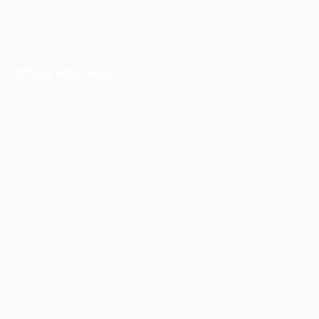
Jobs Listing
Jobs Style Grid
Office Address
Ziontech Consulting Services Inc
605 E Palace Parkway C3 Grand Prairie, Texas 75051
(800) 575-1491
hr@zionntech.com
Zoinntech © 2022, All Right Reserved.