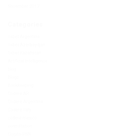
November 2017
Categories
1xbet Argentina
1xbet Azerbaydjan
1xbet Kazahstan
Artificial Intelligence
blog
Blogs
Bookkeeping
Codere AR
Codere Argentina
Codere Italy
codere mexico
consultation
Crypto-PBN