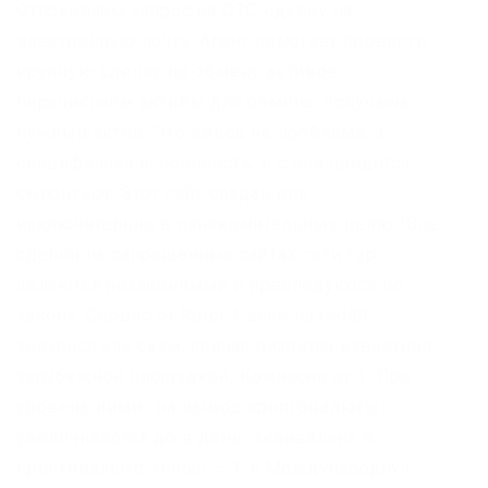
Отправляем запрос на OTC-сделку на
электронную почту: Агент помогает провести
крупную сделку по обмену активов:
перечисляем активы для обмена, получаем
нужный актив. Это вовсе не проблема, а
специфичная особенность, и с ней придется
смириться. Этот сайт создан для
исключительно в ознакомительных целях.!Все
сделки на запрещенных сайтах сети тор
являются незаконными и преследуются по
закону. Сервис от Rutor. Ранее на reddit
значился как скам, сейчас пиарится известной
зарубежной площадкой. Комиссия от 1. Про
уровень лимит на вывод криптовалюты
увеличивается до в день, эквивалент в
криптовалюте. Onion/ – 1-я Международнуя