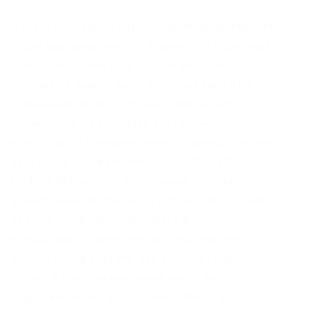
I2P это анонимная сеть, которая представляет
собой альтернативу Tor. Freenet это отдельная
самостоятельная сеть внутри интернета,
которая не может быть использована для
посещения общедоступных сайтов. Борды/
Чаны. Onion – ProtonMail достаточно
известный и секурный имейл-сервис, требует
JavaScript, к сожалению ozon3kdtlr6gtzjn.
Mailpile Mailpile это безопасная служба
электронной почты, цель которой обеспечить
полную конфиденциальность ваших
электронных писем. Не пользуйтесь, чем
попало обход и на что Вас выведет первая
строка в поисковике, чаще всего это
подставные сайты, которые заберут Ваши