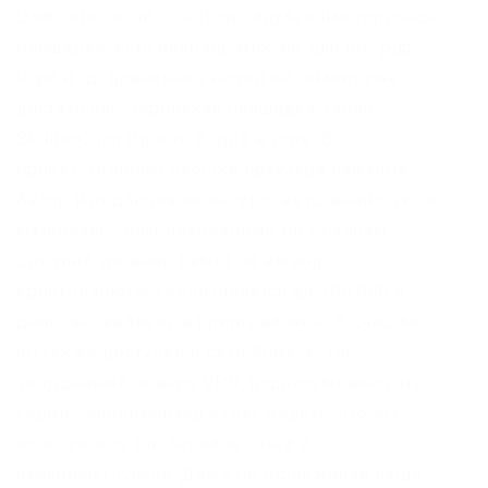
Danbooru. Onion – OutLaw зарубежная торговая
площадка, есть multisig, миксер для btc, pgp-
login и тд, давненько видел её, значит уже
достаточно старенькая площадка. Onion –
SkriitnoChan Просто борда в торе. В
приветственном окошке браузера нажмите.
Автор и редакция не несут ответственности за
материалы, опубликованные по ссылкам.
Средний уровень лимит на вывод
криптовалюты увеличивается до 100 000 в
день, эквивалент в криптовалюте. К счастью,
он также доступен в сети Surface. Tor,
запущенный поверх VPN, подразумевает, что
сервис-анонимайзер будет видеть, что вы
пользуетесь Tor. Зеркало сайта z
pekarmarkfovqvlm. Даже не отслеживая ваши