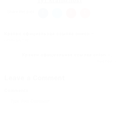
тут
kramp.host
Share this post
Кракен официальная ссылка онион –...
Previous Post
Кракен официальная ссылка onion –...
Next Post
Leave a Comment
Comments