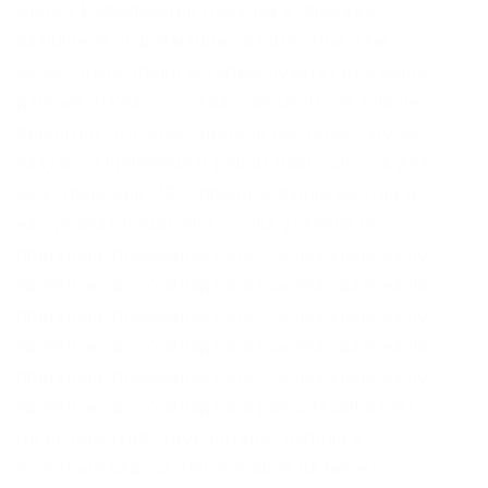
Биржа Информации Покупка и продажа
различной информации за биткоины. Там
может быть троян который похитит все ваши
данные. Нажать «Создать аккаунт». И вполне
вероятно, что пользователь посчитает это за
какую-то проблему и решит найти способ для
ее устранения. UPD: прописывание мостов в
настройках помогло! Ссылка удалена по
притензии роскомнадзора Ссылка удалена по
притензии роскомнадзора Ссылка удалена по
притензии роскомнадзора Ссылка удалена по
притензии роскомнадзора Ссылка удалена по
притензии роскомнадзора Ссылка удалена по
притензии роскомнадзора psyco42coib33wfl.
Не используйте свои логины, пароли и
почтовые адреса. Регистрация на бирже