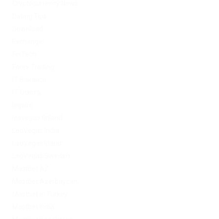
Cryptocurrency News
Dating Tips
Download
Exchanger
FinTech
Forex Trading
IT Вакансії
IT Освіта
legalrc
leovegas finland
LeoVegas India
LeoVegas Irland
LeoVegas Sweden
Mostbet AZ
Mostbet Azerbaycan
Mostbet in Turkey
Mostbet India