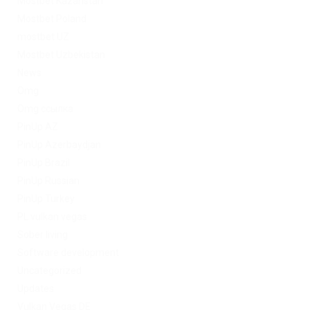
Mostbet Kazahstan
Mostbet Poland
mostbet UZ
Mostbet Uzbekistan
News
Omg
Omg ссылка
PinUp AZ
PinUp Azerbaydjan
PinUp Brazil
PinUp Russian
PinUp Turkey
PL vulkan vegas
Sober living
Software development
Uncategorized
Updates
Vulkan Vegas DE