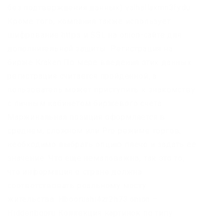
без подтверждения данных) valhallaxmn3fydu.
Кроме того, компания также использует
шифрование https и SSL на onion-сайте для
дополнительной защиты. Регистрация на
бирже Kraken По мере введения этих данных
регистрация считается пройденной, а
пользователь может приступить к знакомству
с личным кабинетом биржевого счета.
Маржинальная позиция оформляется в
среднем, сложном или Pro режиме торгов,
необходимо выбрать опцию плечо и задать её
значение. Что еще немаловажно, так это то,
что информация о стране должна
соответствовать реальному месту
жительства. Hbooruahi4zr2h73.onion –
Hiddenbooru Коллекция картинок по типу