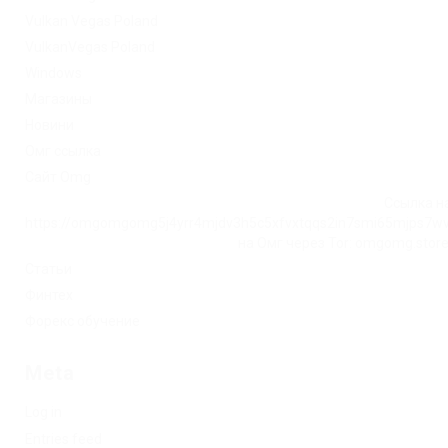
Vulkan Vegas Poland
VulkanVegas Poland
Windows
Магазины
Новини
Омг ссылка
Сайт Omg
Ссылка на
https://omgomgomg5j4yrr4mjdv3h5c5xfvxtqqs2in7smi65mjps7w
на Омг через Tor: omgomg.stor
Статьи
Финтех
Форекс обучение
Meta
Log in
Entries feed