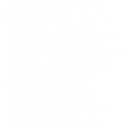
– O3mail анонимный email сервис, известен,
популярен, но имеет большой минус с виде
обязательного JavaScript. The Hidden Wiki это
версия Википедии с самым большим
каталогом onion-ссылок, которые помогут вам
исследовать даркнет. Прямая ссылка: http
answerszuvs3gg2l64e6hmnryudl5zgrmwm3vh65hzszdgh
Основанная в 2012 году, платформа действует
как капсула времени для веб-сайтов, собирая
снимки веб-страниц. После открытия,
программа самостоятельно настроит
соединение(мосты). Содержание статьи:
Регистрация на Kraken Верификация на
Кракен Как торговать на бирже Kraken Ввод и
вывод средств Безопасность на бирже
Кракен Дополнительные функции Отзывы о