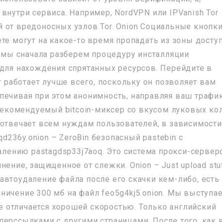
внутри сервиса. Например, NordVPN или IPVanish Tor
 от вредоносных узлов Tor. Onion Социальные кнопк
те могут на какое-то время пропадать из зоны досту
е мы сначала разберем процедуру инсталляции
 для нахождения спрятанных ресурсов. Перейдите в
r работает лучше всего, поскольку он позволяет вам
печивая при этом анонимность, направляя ваш трафи
 рекомендуемый bitcoin-миксер со вкусом луковых ко
 отвечает всем нуждам пользователей, в зависимости
qd236y.onion – ZeroBin безопасный pastebin с
жалению pastagdsp33j7aoq. Это система прокси-сервер
ение, защищенное от слежки. Onion – Just upload stu
автоудаление файла после его скачки кем-либо, есть
ничение 300 мб на файл feo5g4kj5.onion. Мы выступа
 не отличается хорошей скоростью. Только английский
перссылками с другими страницами. После того, как 