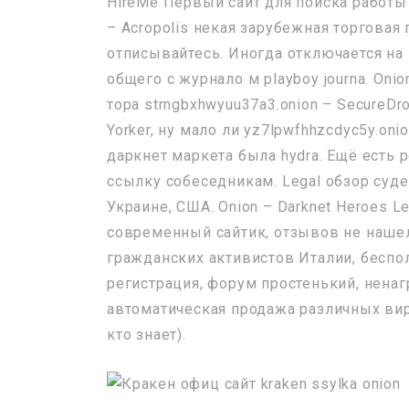
HireMe Первый сайт для поиска работы 
– Acropolis некая зарубежная торговая 
отписывайтесь. Иногда отключается на 
общего с журнало м playboy journa. On
тора strngbxhwyuu37a3.onion – SecureD
Yorker, ну мало ли yz7lpwfhhzcdyc5y.on
даркнет маркета была hydra. Ещё есть 
ссылку собеседникам. Legal обзор суде
Украине, США. Onion – Darknet Heroes 
современный сайтик, отзывов не нашел, п
гражданских активистов Италии, беспол
регистрация, форум простенький, ненаг
автоматическая продажа различных вир
кто знает).