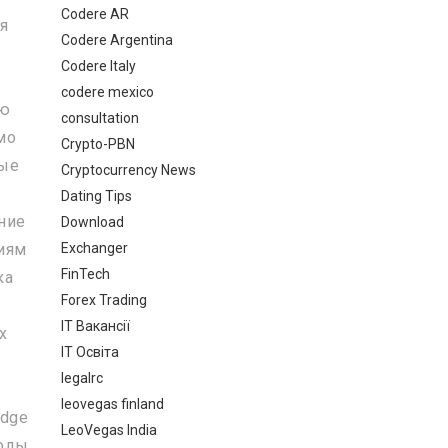
Codere AR
я
Codere Argentina
Codere Italy
codere mexico
ию
consultation
мо
Crypto-PBN
рые
Cryptocurrency News
Dating Tips
ние
Download
Exchanger
ниям
FinTech
ка
Forex Trading
IT Вакансії
х
IT Освіта
legalrc
leovegas finland
idge
LeoVegas India
волы