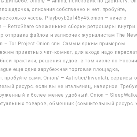
в дипвебе. Onion/ – Ahima, поисковик по даркнету. On
площадочка, описания собственно и нет, пробуйте,
несколько часов. Playboyb2af45y45.onion – ничего
ion – RetroShare свеженькие сборки ретрошары внутри
rop отправка файлов и записочек журналистам The Ne
ion – Tor Project Onion спи. Самым ярким примером
режим приватных чат-комнат, для входа надо пересла
бной практики, решения судов, в том числе по России
League еще одна зарубежная торговая площадка,
робуйте сами. Onion/ – Autistici/Inventati, сервисы о
езый ресурс, если вы не итальянец, наверное. Требу
руженный и более-менее удобный. Onion – SleepWalke
туальных товаров, обменник (сомнительный ресурс, 