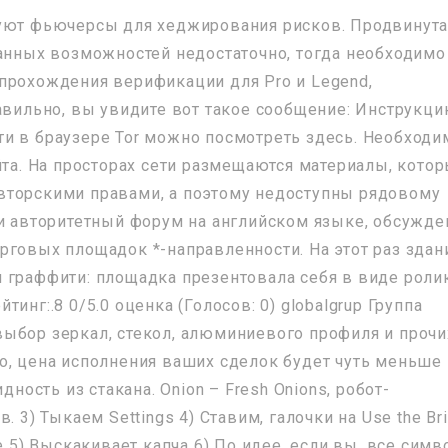
зуют фьючерсы для хеджирования рисков. Продвинута
данных возможностей недостаточно, тогда необходимо
прохождения верификации для Pro и Legend,
равильно, вы увидите вот такое сообщение: Инструкц
и в браузере Tor можно посмотреть здесь. Необходи
йта. На просторах сети размещаются материалы, кото
вторскими правами, а поэтому недоступны рядовому
 и авторитетный форум на английском языке, обсужде
рговых площадок *-направленности. На этот раз зда
 граффити: площадка презентовала себя в виде роли
инг:.8 0/5.0 оценка (Голосов: 0) globalgrup Группа
ыбор зеркал, стекол, алюминиевого профиля и прочи
о, цена исполнения ваших сделок будет чуть меньше
дность из стакана. Onion – Fresh Onions, робот-
. 3) Тыкаем Settings 4) Ставим, галочки на Use the Br
e 5) Выскакивает капча 6) По идее, если вы, все сим