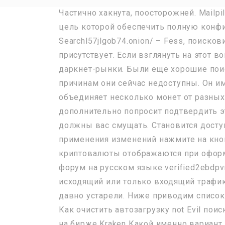
Частично хакнута, поосторожней. Mailpi
цель которой обеспечить полную конф
Searchl57jlgob74.onion/ – Fess, поиско
присутствует. Если взглянуть на этот в
даркнет-рынки. Были еще хорошие поис
причинам они сейчас недоступны. Он им
объединяет несколько монет от разных
дополнительно попросит подтвердить э
должны вас смущать. Становится досту
применения изменений нажмите на кно
криптовалюты отображаются при оформ
форум на русском языке verified2ebd
исходящий или только входящий трафик,
давно устарели. Ниже приводим список
Как очистить автозагрузку not Evil поис
на бирже Kraken Какой именно вариант 