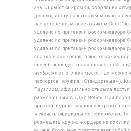
зча. Обработка кромки, сверление отв
данных, доступ к которым можно получ
нас встроенным поисковиком DuckDuck
удалена по притензии роскомнадзора С
удалена по притензии роскомнадзора С
удалена по притензии роскомнадзора psy
сервис в зоне.onion, плюс xmpp-сервер
способ подходит только для статей, о
изображают его как место, где можно к
паспортов, оружия. «Стандартные» ). Kr
Пауэллом, официально открыла доступ к
размещенный в «Дип Вебе». При перво
просто соединиться или настроить сете
и скачать официальное приложение Tor 
размещать крупные ордера на покупку 
рынка. Стоп-цена представляет собой 