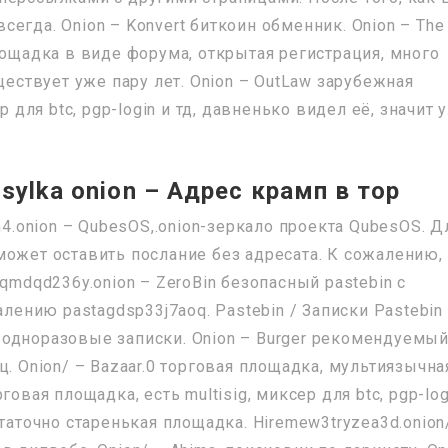
авсегда. Onion – Konvert биткоин обменник. Onion – The
лощадка в виде форума, открытая регистрация, много
ществует уже пару лет. Onion – OutLaw зарубежная
р для btc, pgp-login и тд, давненько видел её, значит 
sylka onion – Адрес крамп в тор
n4.onion – QubesOS,.onion-зеркало проекта QubesOS. Д
может оставить послание без адресата. К сожалению,
qmdqd236y.onion – ZeroBin безопасный pastebin с
алению pastagdsp33j7aoq. Pastebin / Записки Pastebin 
or одноразовые записки. Onion – Burger рекомендуемы
. Onion/ – Bazaar.0 торговая площадка, мультиязычна
овая площадка, есть multisig, миксер для btc, pgp-log
таточно старенькая площадка. Hiremew3tryzea3d.onion