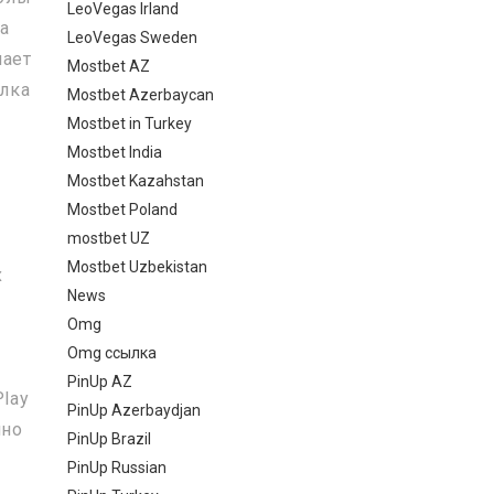
LeoVegas Irland
а
LeoVegas Sweden
чает
Mostbet AZ
лка
Mostbet Azerbaycan
Mostbet in Turkey
Mostbet India
Mostbet Kazahstan
Mostbet Poland
mostbet UZ
Mostbet Uzbekistan
х
News
Omg
Omg ссылка
PinUp AZ
Play
PinUp Azerbaydjan
йно
PinUp Brazil
PinUp Russian