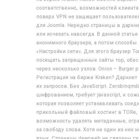
соответственно, возможностей клиента 
поверх VPN не защищает пользователей
для Joomla. Нередко страницы в даркне
или исчезать навсегда. В данной стать
анонимного браузера, а потом способы
«Настройки сети». Для этого браузер To
посещать запрещенные сайты тор, обес
через несколько узлов. Onion – Burger
Регистрация на бирже Kraken? Даркнет
их запросов. Без JavaScript. Zerobinqmd
шифрованием, требует javascript, к со
которая позволяет устанавливать соедин
прикольный файловый хостинг в TORе, 
возможность удалять метаданные, огра
за свободу слова. Хотя ни один из них
язык. Страницы deepweb не связаны ги