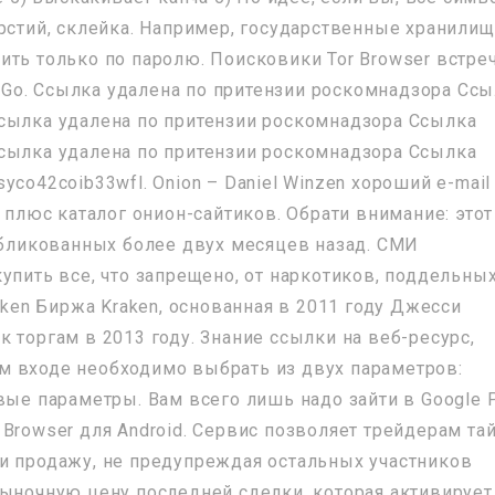
ерстий, склейка. Например, государственные хранилищ
ить только по паролю. Поисковики Tor Browser встре
Go. Ссылка удалена по притензии роскомнадзора Ссы
сылка удалена по притензии роскомнадзора Ссылка
сылка удалена по притензии роскомнадзора Ссылка
co42coib33wfl. Onion – Daniel Winzen хороший e-mail
, плюс каталог онион-сайтиков. Обрати внимание: этот
публикованных более двух месяцев назад. СМИ
упить все, что запрещено, от наркотиков, поддельны
aken Биржа Kraken, основанная в 2011 году Джесси
 торгам в 2013 году. Знание ссылки на веб-ресурс,
м входе необходимо выбрать из двух параметров:
вые параметры. Вам всего лишь надо зайти в Google 
Browser для Android. Сервис позволяет трейдерам та
и продажу, не предупреждая остальных участников
рыночную цену последней сделки, которая активирует