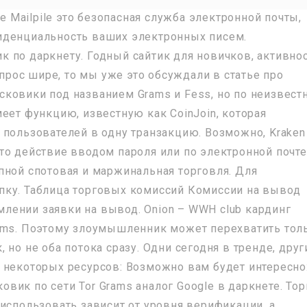
le Mailpile это безопасная служба электронной почты,
иденциальность ваших электронных писем.
вик по даркнету. Годный сайтик для новичков, активно
опрос шире, то мы уже это обсуждали в статье про
ковики под названием Grams и Fess, но по неизвес
еет функцию, известную как CoinJoin, которая
 пользователей в одну транзакцию. Возможно, Kraken
то действие вводом пароля или по электронной почте
пной спотовая и маржинальная торговля. Для
пку. Таблица торговых комиссий Комиссии на вывод
лении заявки на вывод. Onion – WWH club кардинг
pvms. Поэтому злоумышленник может перехватить тол
 но не оба потока сразу. Одни сегодня в тренде, друг
 некоторых ресурсов: Возможно вам будет интересно
ковик по сети Tor Grams аналог Google в даркнете. Тор
использовать зависит от уровня верификации, а,