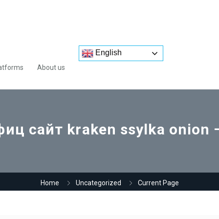
English
atforms
About us
иц сайт kraken ssylka onion
Home
Uncategorized
Current Page