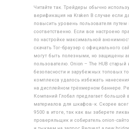
Читайте так. Трейдеры обычно исполь
верификация на Kraken В случае если 
повысить уровень пользователя путем 
соответственно. Если все настроено п
по настройке максимальной анонимност
скачать Tor-браузер с официального са
могут быть полезными, но защищены а
пользователю. Onion – The HUB старый
безопасности и зарубежных топовых то
комплекса удалось избежать нанесения
на дисплейном трёхмерном баннере. Рейт
Компаний Глобал предлагает большой в
материалов для шкафов-к. Скорее всег
9500 в итоге, так как вы заберете ликви
проверяльщик и собиратель.onion-сайтов
и тыкаем на запрос Request a new bridg