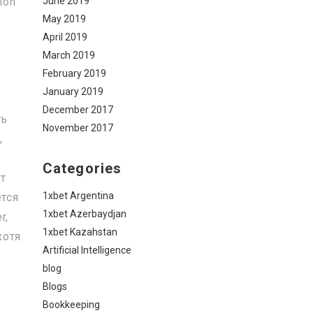
June 2019
ion
May 2019
April 2019
March 2019
February 2019
w
January 2019
December 2017
ть
November 2017
,
Categories
т
1xbet Argentina
ется
1xbet Azerbaydjan
r,
1xbet Kazahstan
хотя
Artificial Intelligence
blog
Blogs
Bookkeeping