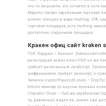
что-то загрузили, это остаётся в сети н
Majestic Garden зарубежная торговая п
всяких плюшек в виде multisig, 2FA, су
торговая площадка, есть multisig, миксе
достаточно старенькая площадка.
Кракен офиц сайт kraken s
TOR. Кардинг / Хаккинг. Qubesos4rrrrz6
регистрации нужен ключ PGP, он же по
требует включенный JavaScript. Zerobin
шифрованием, требует javascript, к сож
Записки cryptorffquolzz6.onion – CrypT
bitcoin-миксер со вкусом луковых колец
Спасибо! Onion – OutLaw зарубежная торг
тд, давненько видел её, значит уже дос