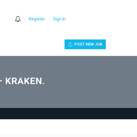
0
Register
Sign In
POST NEW JOB
 – KRAKEN.