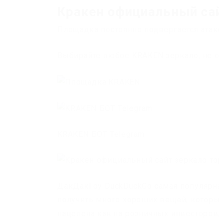
Кракен официальный сай
Площадка постоянно подвергается атак
Выбирайте любое KRAKEN зеркало, не о
KRAKEN БОТ Telegram
ДакДакГоу DuckDuckGo самая популярна
получить много хороших вещей, которы
нацелена как на розничных инвесторов