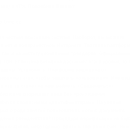
ils) и VPN. Подробнее Вариант.
я частная поисковая система. Наоборот, вы можете
х нет в поверхностном Интернете. Торговая платфор
, так и на институциональных трейдеров. Официальн
 TOR. Если цена биткоина достигнет этого уровня, то 
оданы. Установить. Платформа защищена от
еренных атак, чтобы защитить пользователя. Или ва
о кто-то станет на нём майнить. «Соединиться».
 биржа не разрешает ввод без прохождения
tebin со словесными идентификаторами. На уровне
цию о роде занятий пользователя, копию документа,
дение резидентства? Процедура верификации на би
ацию Kraken, необходимо: Войти в торговый счет; Наж