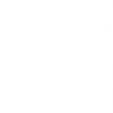
забирать товар. Так зачем вам использ
мать родная не узнает. Равно как и ано
анонимный email сервис, известен, поп
обязательного JavaScript. Onion – BitM
скринька хунти некие сливы мейлов ан
военные отношения между Украиной и Ро
хорошее место для получения дополнит
Андроид Не буду нагонять жути. Ни ре
полученных знаний в практических цел
вред, причиненный материалами данной
Онлайн-магазины, в которых не приним
делах, то поясню в двух словах. На с
для вывода и подтверждаем их по элект
способ исследовать даркнет. Статья 22
пароли и логины. Конечно, описание н
объявление о найме наркокурьера прощ