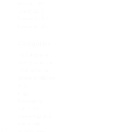
February 2019
о
January 2019
December 2017
November 2017
Categories
1xbet Argentina
1xbet Azerbaydjan
1xbet Kazahstan
е
Artificial Intelligence
ы
blog
Blogs
Bookkeeping
й,
Codere AR
ит
Codere Argentina
Codere Italy
орый
codere mexico