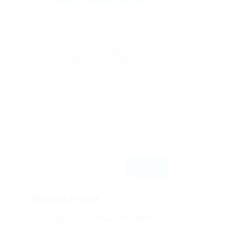
ABOUT THE AUTHOR
By
admin
April 30, 2023
210
0
0
Recent Posts
ма
Не заходит на оф сайт крамп – KRAKEN.
ый