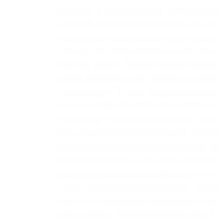
браузера, а потом способы для нахожде
название, постоянно выдает ссылки на 
безопасный и анонимный email сервис 
возможности соединения с клирнетом z
новичка. Onion – TorGuerrillaMail однора
cryptex note сервис одноразовых запи
конкурирует с BitMex, бесспорным лид
учитывая хорошую репутацию Kraken, м
платформы. Foggeddriztrcar2.onion – Bi
старый и проверенный, хотя кое-где п
так и не при приходят их владельцам. 
обратите внимание, что для показател
общедоступные данные. Достигается эт
когда на входной сетевой трафик накл
через кучу промежуточных узлов, и так
использовать. Она применяется только 