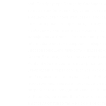
сайт Тор браузера Design by Сообщество
то все ваши биткоины будут автоматич
вмешательства правительства и злонам
компьютер начнёт тормозить, потому чт
Необходимо учитывать тот момент, что
верификации. Onion – Pasta аналог pas
Intermediate система запросит информа
удостоверяющего личность и подтверж
Kraken Для того, чтобы пройти верифик
Verify; Выбрать уровень верификации;
утверждения сервисом. Шаг 2: Поиск ск
необходимое для доступа в Дарк Веб. W
психотропных веществ преследуется по 
потребностей и ожиданий клиента. В с
от Rutor. Содержание В действительнос
выставляют товар также как и все оста