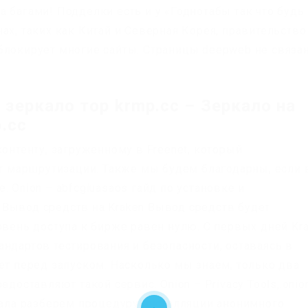
 багами! Подделки есть и у «Годнотабы так что будь
ах, таких как Китай и Северная Корея, правительство
блокирует многие сайты. Страницы deepweb не связа
зеркало тор krmp.cc – Зеркало на
.cc
контенту, загруженному в Freenet, который
eer маршрутизации. Также мы будем благодарны, если
 Onion – abfcgiuasaos гайд по установке и
Вывод средств на Kraken Вывод средств будет
овень доступа к бирже равен нулю. С первых дней Kr
ндартов тестирования и безопасности, оставаясь в
ет перед запуском. Насколько мы знаем, только два
едоставляют такой сервис. Onion – Privacy Tools,.onio
ачала разберем процедуру инсталляции анонимного