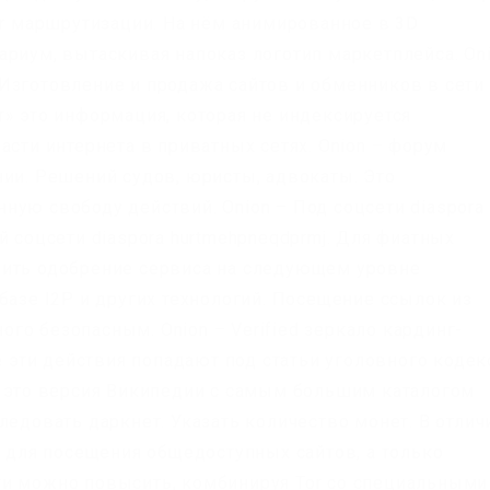
er маршрутизации. На нём анимированное в 3D
ариум, вытаскивая напоказ логотип маркетплейса. On
Изготовление и продажа сайтов и обменников в сети
т» это информация, которая не индексируется
асти интернета в приватных сетях. Onion – форум
нии. Решений судов, юристы, адвокаты. Это
ную свободу действий. Onion – Под соцсети diaspora
й соцсети diaspora hurtmehpneqdprmj. Для фиатных
чить одобрение сервиса на следующем уровне
базе I2P и других технологий. Посещение ссылок из
го безопасным. Onion – Verified зеркало кардинг-
се эти действия попадают под статьи уголовного кодек
i это версия Википедии с самым большим каталогом
ледовать даркнет. Указать количество монет. В отлич
а для посещения общедоступных сайтов, а только
ти можно повысить, комбинируя Tor со специальными