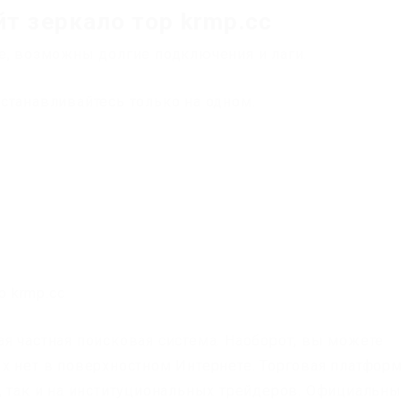
т зеркало тор krmp.cc
е, возможны долгие подключения и лаги.
станавливайтесь только на одном.
я частная поисковая система. Наоборот, вы можете
х нет в поверхностном Интернете. Торговая платфор
, так и на институциональных трейдеров. Официальн