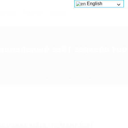
English
Services
Platforms
About us
ициальный сайт зеркало тор
Home
Uncategorized
Current Page
en
можно найти
тут
kramp.host