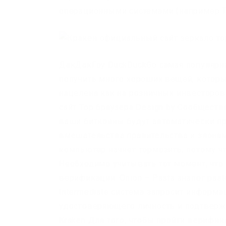
операционными системами (например Ta
ДакДакГоу DuckDuckGo самая популярна
получить много хороших вещей, которы
нацелена как на розничных инвесторов
сайт Тор браузера Design by Сообщество
ваши биткоины будут автоматически пр
вмешательства правительства и злонам
компьютер начнёт тормозить, потому чт
Необходимо учитывать тот момент, что
верификации. Onion – Pasta аналог pas
Intermediate система запросит информа
удостоверяющего личность и подтверж
Kraken Для того, чтобы пройти верифик