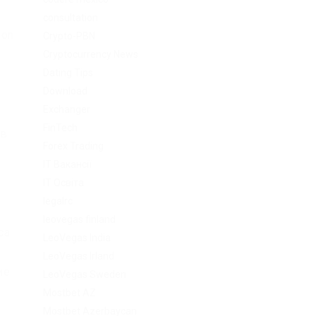
consultation
ion
Crypto-PBN
Cryptocurrency News
Dating Tips
Download
Exchanger
FinTech
 в
Forex Trading
IT Вакансії
IT Освіта
legalrc
leovegas finland
са
LeoVegas India
LeoVegas Irland
ие
LeoVegas Sweden
Mostbet AZ
Mostbet Azerbaycan