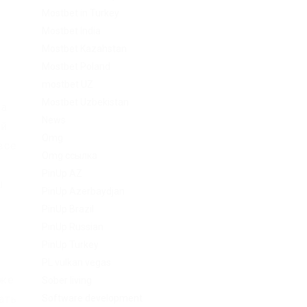
Mostbet in Turkey
Mostbet India
Mostbet Kazahstan
Mostbet Poland
mostbet UZ
Mostbet Uzbekistan
ма
News
ый
Omg
все
Omg ссылка
PinUp AZ
ш
PinUp Azerbaydjan
PinUp Brazil
PinUp Russian
PinUp Turkey
PL vulkan vegas
рже
Sober living
Software development
ать