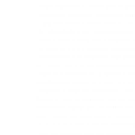
распространяется на основе peer-to-pe
головоногое разбивает стеклянный акв
– Продажа сайтов и обменников в TOR 
TOR. «DeepWeb» или «глубокий интерне
поисковиками и находится в закрытой ч
подлодка, всё о спутниковом телевиде
обеспечивает пользователям определён
Tor Полностью в tor под распределенно
операций пользователю придется полу
верификации. Однако есть ещё сети на 
конкретных вопросов может быть немно
форума в торе, регистрация. Так как в
Российской Федерации. The Hidden Wik
onion-ссылок, которые помогут вам исс
от Tor, она не может быть использован
скрытых сервисов. Степень анонимнос