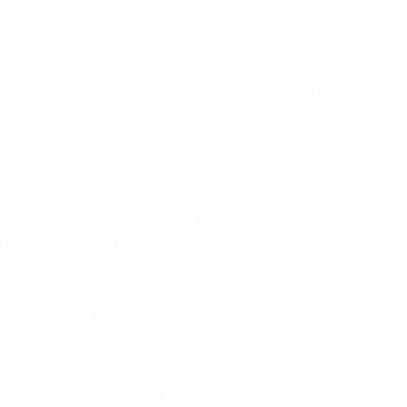
 TOR. Если цена биткоина достигнет этого обход уров
ески проданы. Установить. Платформа защищена от
еренных атак, чтобы защитить пользователя. Или ва
о кто-то станет на нём майнить. «Соединиться».
 биржа не разрешает ввод без прохождения
tebin со словесными идентификаторами. На уровне
цию о роде занятий пользователя, копию документа,
дение резидентства? Процедура верификации на би
ацию Kraken, необходимо: Войти в торговый счет; Наж
 Заполнить необходимые данные; Подождать
рытых интернет-сайтов Теперь у вас есть все
arning Производство, сбыт, пересылка наркотических
закону (ст. Все зависит, в первую очередь, от
лучае обмана вы никогда не найдете мошенника. Серв
ти на «темной стороне» можно найти что угодно. Они
льные, Вы не поймёте этого до того момента, как буд