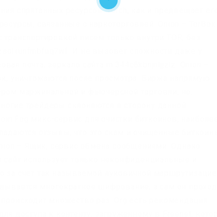
ния спрятанных ресурсов. Torch, как и предвещает ег
ресурсы, связанные с наркоторговлей. Onion – TorBox
с транспортировкой писем только внутри TOR, без
solxunfmbfuq7wf. И не вызовет сложности даже у
зовая почта, зеркало сайта m 344c6kbnjnljjzlz. Onion –
сок, уничтожаются после просмотра. Биржа напрямую
ером маржинальной и фьючерсной торговли, но,
ногие трейдеры склоняются в сторону данной
tcoin Fog микс-сервис для очистки биткоинов, наиболе
опадаются отзывы, что это скам и очищенные биткоин
Onion – Ящик, сервис обмена сообщениями. Однако
ей сайт использует только неконфиденциальные и
о за счет так называемой луковичной маршрутизацие
адывается многократное шифрование, а сам он проход
 происходит множество раз. Org есть рекомендация
для доступа к контенту, загруженному в Freenet, кот