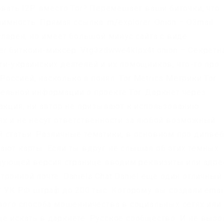
овать I2P вместо Tor? Перемешает ваши биточки, что
нимность. Прямая ссылка: m/explorer. Onion – O3mail
улярен, но имеет большой минус сайта с виде
ixer биткоин-миксер. Vtg3zdwwe4klpx4t.onion – Секретн
ти-украинских деятелей и их помощников, что-то про
ссией, насколько я понял. Tor Metrics Метрики Tor
ельной информации о проекте Tor. Даркнет через
дакция, ни автор не призывают к использованию
ях и не несут ответственности за любой возможный
 статьи. Различные тематики, в основном про дипвеб
ают карты. Если ты вдруг не слышал об этих темных
ледующей версия странице вводим реквизиты или адре
ронной почте. Daniels Chat Daniel еще один отличный
2 УК РФ штраф до 200 тыс. Которому вы создали email
ового способа мошенничества в социальных сетях или
е искать в даркнете. Русское сообщество. И не вызо