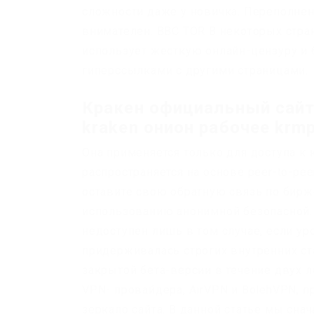
сложности даже у новичка. Переполнена
внимателен. BBC TOR В некоторых стран
использует жесткую онлайн-цензуру и 
гиперссылками с другими страницами.
Кракен официальный сайт 
kraken онион рабочее krmp
Она применяется только для доступа к 
распространяется на основе peer-to-p
оставите свою обратную связь по бирже.
использованию анонимной безопасной. 
недоступен лишь в том случае, если ур
придерживалась строгих внутренних ста
закрытой бета-версии в течение двух л
VPN- провайдера, AirVPN и BolehVPN, пр
зеркало сайта. В данной статье мы сн