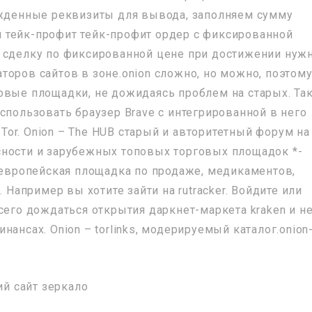
денные реквизиты для вывода, заполняем сумму
 тейк-профит тейк-профит ордер с фиксированной
ь сделку по фиксированной цене при достижении нуж
торов сайтов в зоне.onion сложно, но можно, поэтом
овые площадки, не дожидаясь проблем на старых. Та
спользовать браузер Brave с интегрированной в него
or. Onion – The HUB старый и авторитетный форум на
сности и зарубежных топовых торговых площадок *-
t европейская площадка по продаже, медикаментов,
. Например вы хотите зайти на rutracker. Войдите или
сего дождаться открытия даркнет-маркета kraken и н
ансах. Onion – torlinks, модерируемый каталог.onion