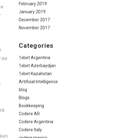
February 2019
 и
January 2019
r
December 2017
November 2017
Categories
е
1xbet Argentina
гие
1xbet Azerbaydjan
1xbet Kazahstan
Artificial Intelligence
о
blog
Blogs
Bookkeeping
ий.
Codere AR
ь
Codere Argentina
Codere Italy
ken.
codere mexico