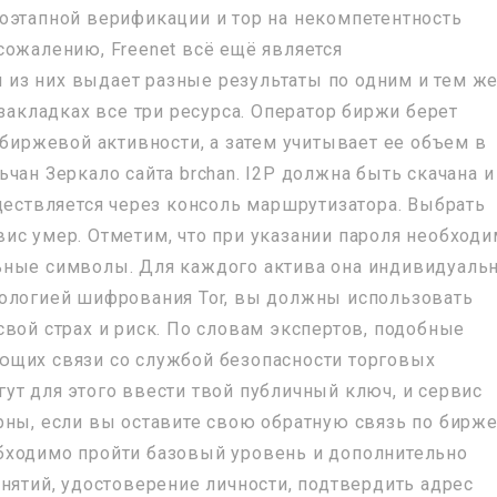
оэтапной верификации и тор на некомпетентность
сожалению, Freenet всё ещё является
из них выдает разные результаты по одним и тем ж
 закладках все три ресурса. Оператор биржи берет
 биржевой активности, а затем учитывает ее объем в
чан Зеркало сайта brchan. I2P должна быть скачана и
ществляется через консоль маршрутизатора. Выбрать
ис умер. Отметим, что при указании пароля необход
ьные символы. Для каждого актива она индивидуальн
нологией шифрования Tor, вы должны использовать
вой страх и риск. По словам экспертов, подобные
ющих связи со службой безопасности торговых
ут для этого ввести твой публичный ключ, и сервис
рны, если вы оставите свою обратную связь по бирже
бходимо пройти базовый уровень и дополнительно
нятий, удостоверение личности, подтвердить адрес