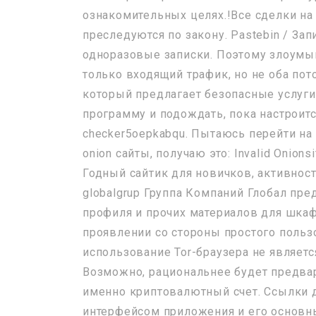
ознакомительных целях.!Все сделки на
преследуются по закону. Pastebin / Запи
одноразовые записки. Поэтому злоумы
только входящий трафик, но не оба пото
который предлагает безопасные услуги
программу и подождать, пока настроит
checker5oepkabqu. Пытаюсь перейти на п
onion сайты, получаю это: Invalid Onionsi
Годный сайтик для новичков, активность
globalgrup Группа Компаний Глобал пр
профиля и прочих материалов для шка
проявлении со стороны простого пользо
использование Tor-браузера не являет
Возможно, рациональнее будет предвар
именно криптовалютный счет. Ссылки д
интерфейсом приложения и его основн