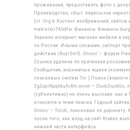
проживания, предоставить фото с докум
Производство, сбыт, пересылка наркот
(ст. Org b Хостинг изображений, сайтов
matrixtxri745dfw. Финансы Финансы burger
Зеркало интернет-магазин мебели и зер
по России. Иными словами, саппорт пр
действие (Buy/Sell). Onion/ – форум F
Ссылка удалена по притензии роскомн
Сообщения, анонимные ящики (коммуник
поисковых систем Tor ) Поиск (аналоги
3g2upl4pq6kufc4m.onion – DuckDuckGo, 
(субъективно) не очень высокая: как и 
относятся к теме поиска. Годный сайтик
Onion/ – Torch, поисковик по даркнету.
после того, как вход на сайт Kraken в
нижней части интерфейса.