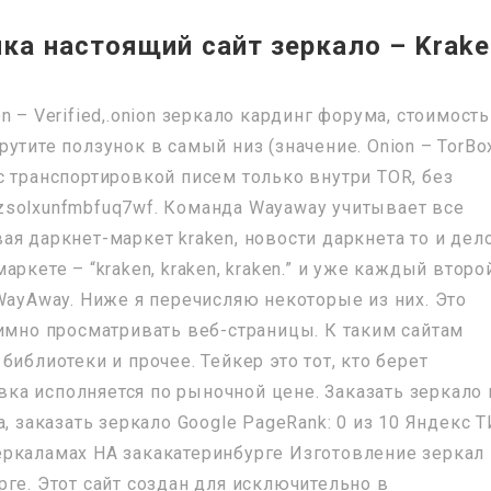
ка настоящий сайт зеркало – Krake
 – Verified,.onion зеркало кардинг форума, стоимость
утите ползунок в самый низ (значение. Onion – TorBo
с транспортировкой писем только внутри TOR, без
zsolxunfmbfuq7wf. Команда Wayaway учитывает все
я даркнет-маркет kraken, новости даркнета то и дел
ркете – “kraken, kraken, kraken.” и уже каждый второ
WayAway. Ниже я перечисляю некоторые из них. Это
нимно просматривать веб-страницы. К таким сайтам
иблиотеки и прочее. Тейкер это тот, кто берет
явка исполняется по рыночной цене. Заказать зеркало 
, заказать зеркало Google PageRank: 0 из 10 Яндекс Т
 зеркаламах НА закакатеринбурге Изготовление зеркал
ге. Этот сайт создан для исключительно в