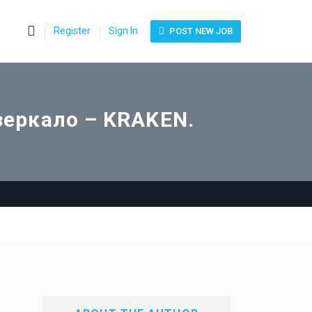
0
Register
Sign In
POST NEW JOB
зеркало – KRAKEN.