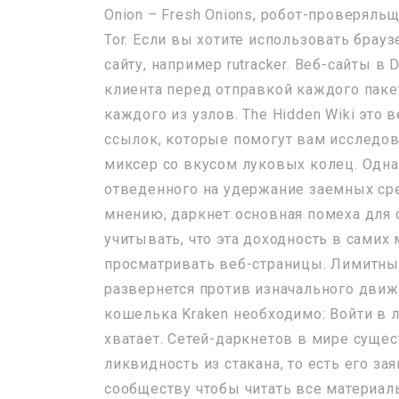
Onion – Fresh Onions, робот-проверяль
Tor. Если вы хотите использовать брау
сайту, например rutracker. Веб-сайты в D
клиента перед отправкой каждого пак
каждого из узлов. The Hidden Wiki это
ссылок, которые помогут вам исследоват
миксер со вкусом луковых колец. Одна
отведенного на удержание заемных сре
мнению, даркнет основная помеха для 
учитывать, что эта доходность в самих
просматривать веб-страницы. Лимитный
развернется против изначального движ
кошелька Kraken необходимо: Войти в 
хватает. Сетей-даркнетов в мире сущест
ликвидность из стакана, то есть его з
сообществу чтобы читать все материал