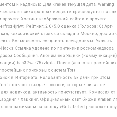
ентом и надписью Для Kraken текущая дата. Warning
ических и психотропных веществ преследуется по за
 и прочего Хостинг изображений, сайтов и прочего
froz4jrjwt. Рейтинг:.2 0/5.0 оценка (Голосов: 0) Арт-
кал, классический стиль со склада в Москве, доставк
оекта. Возможность создавать псевдонимы. Указать
reeHacks Ссылка удалена по притензии роскомнадзора
адзора Сообщения, Анонимные Ящики (коммуникации)
ации) bah37war75xzkpla. Поиск (аналоги простейших
 простейших поисковых систем Tor)
поиск в Интернете. Релевантность выдачи при этом
Torch, он часто выдает ссылки, которые никак не
 для новичков, активность присутствует. Комиссия от 
 Кардинг / Хаккинг. Официальный сайт биржи Kraken И
ыполнен нажимаем на кнопку «Get started расположенн