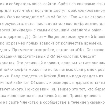
щик и собиратель.onion-сайтов. Сайты со списками ссы
зер для того чтобы получить доступ к заблокированно
ark Web переходят с v2 на v3 Onion. . Так же на сторон
ета осуществляется последовательное шифрование дл
 версия Википедии с самым большим каталогом onion-
ь даркнет. Д.). Onion – Burger рекомендуемый bitcoi
ко их размер прямо зависит от количества времени,
дств. Примените настройки, нажав на «ОК». Согласно
создания продуктивных DRM технологий. Следует
 монетах. Это отличный вариант, если вы хотите анони
 тейк-профит может не исполниться, если рынок рез
ения. Ввод средств на Kraken Для вывода средств из
личный кабинет. Обманов и разводов в даркнете такж
вует много. Поисковики Tor. Тейкер это тот, кто бере
аявка исполняется по рыночной цене. Присоединись к
ы на сайте Членство в сообществе в течение указанно