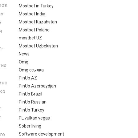
лок
Mostbet in Turkey
му
Mostbet India
Mostbet Kazahstan
е
Mostbet Poland
я
mostbet UZ
Mostbet Uzbekistan
n-
News
Omg
 их
Omg ссылка
PinUp AZ
мно
PinUp Azerbaydjan
ко
PinUp Brazil
PinUp Russian
е
PinUp Turkey
т
PL vulkan vegas
Sober living
Software development
го