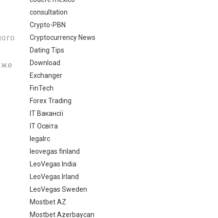
consultation
Crypto-PBN
ного
Cryptocurrency News
Dating Tips
у
Download
кже
Exchanger
FinTech
Forex Trading
IT Вакансії
IT Освіта
legalrc
е
leovegas finland
-
LeoVegas India
LeoVegas Irland
LeoVegas Sweden
Mostbet AZ
Mostbet Azerbaycan