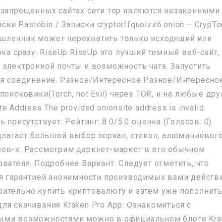
 запрещенных сайтах сети тор являются незаконными
ски Pastebin / Записки cryptorffquolzz6.onion – CrypTo
шленник может перехватить только исходящий или
ка сразу. RiseUp RiseUp это лучший темный веб-сайт,
 электронной почты и возможность чата. Запустить
ся соединение. Разное/Интересное Разное/Интересно
оисковики(Torch, not Evil) через TOR, и на любые дру
te Address The provided onionsite address is invalid.
 присутствует. Рейтинг:.8 0/5.0 оценка (Голосов: 0)
едлагает большой выбор зеркал, стекол, алюминиевог
фов-к. Рассмотрим даркнет-маркет в его обычном
вателя. Подробнее Вариант. Следует отметить, что
ся гарантией анонимности производимых вами действ
ительно купить криптовалюту и затем уже пополнит
ля скачивания Kraken Pro App: Ознакомиться с
ыми возможностями можно в официальном блоге Kra