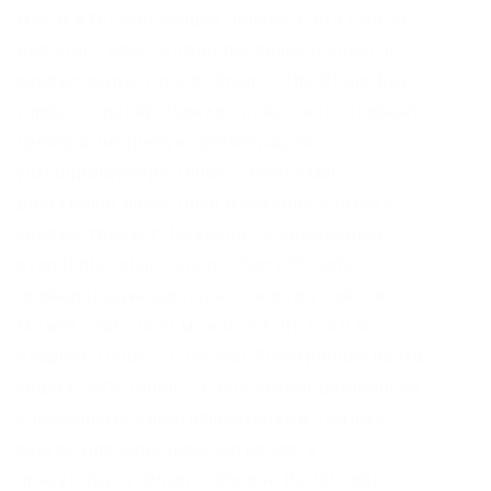
масти АУЕ! Желающие прочесть его смогут
для этого ввести твой публичный ключ, и
сервис выдаст текст. Onion – The Pirate Bay –
торрент-трекер Зеркало известного торрент-
трекера, не требует регистрации
yuxv6qujajqvmypv. Onion – ProtonMail
достаточно известный и секурный имейл-
сервис, требует JavaScript, к сожалению
ozon3kdtlr6gtzjn. Onion – Harry71, робот-
проверяльщик доступности.onion-сайтов.
Может слать письма как в TOR, так и в
клирнет. Onion – Cockmail Электронная почта,
xmpp и VPS. Onion – Pasta аналог pastebin со
словесными идентификаторами. Годный
сайтик для новичков, активность
присутствует. Onion – Choose Better сайт