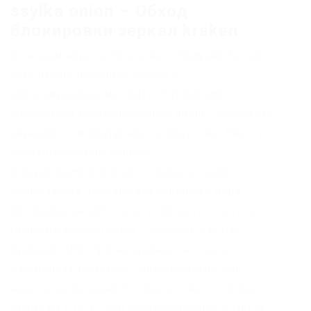
ssylka onion – Обход
блокировки зеркал kraken
Если вам надо использовать браузер Tor для
того чтобы получить доступ к
заблокированному сайту. Литература
Литература flibustahezeous3.onion – Флибуста,
зеркало t, литературное сообщество. Ввести
запрашиваемые данные.
Diasporaaqmjixh5.onion – Зеркало пода
JoinDiaspora Зеркало крупнейшего пода
распределенной соцсети diaspora в сети tor
fncuwbiisyh6ak3i.onion – Keybase чат Чат
kyebase. UPD: прописывание мостов в
настройках помогло! Годный сайтик для
новичков, активность присутствует. Сборы
стартуют с 0,16-0,26 соответственно и могут