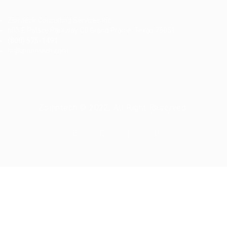
Ziontech Consulting Services Inc
605 E Palace Parkway C3 Grand Prairie, Texas 75051
(800) 575-1491
hr@zionntech.com
Zoinntech © 2022, All Right Reserved.