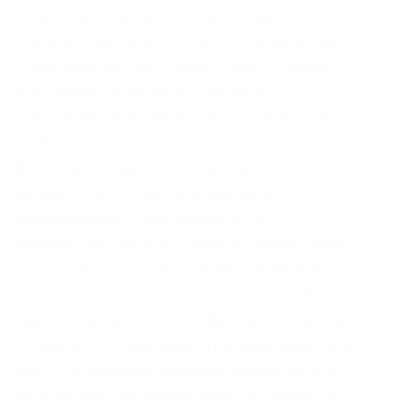
предлагает помощь в отборе кидал и
реальных шопов всего.08 ВТС, залил данную
сумму получил три ссылки. Onion – cryptex
note сервис одноразовых записок,
уничтожаются после просмотра. Простота,
удобство, возможность выбора гарантов и
фокус на анонимности и безопасности – их
фишка. Onion – Anoninbox платный и
качественный e-mail сервис, есть
возможность писать в onion и клирнет ящики
ваших собеседников scryptmaildniwm6.onion –
ScryptMail есть встроенная система PGP.
Vabu56j2ep2rwv3b.onion – Russian cypherpunks
community Русское общество шифропанков в
сети TOR. Финансы Финансы burgerfroz4jrjwt.
Автоматическое определение доступности