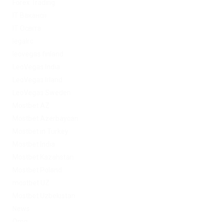
Forex Trading
IT Вакансії
IT Освіта
legalrc
leovegas finland
LeoVegas India
LeoVegas Irland
LeoVegas Sweden
Mostbet AZ
Mostbet Azerbaycan
Mostbet in Turkey
Mostbet India
Mostbet Kazahstan
Mostbet Poland
mostbet UZ
Mostbet Uzbekistan
News
Omg