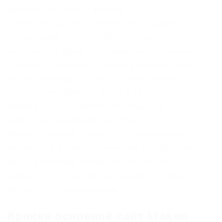
дубликатов зеркало форума
24xbtc424rgg5zah. Возможность создавать
псевдонимы. Onion – TorSearch, поиск
внутри.onion. Onion – GoDaddy хостинг сервис
с удобной админкой и покупка доменов.onion
sectum2xsx4y6z66.onion – Sectum рабочее
хостинг для картинок, фоток и тд, есть
возможность создавать альбомы для
зареганых пользователей. Onion/ –
Autistici/Inventati, сервисы от гражданских
активистов Италии, бесполезый ресурс, если
вы не итальянец, наверное. Различные
тематики, в основном про дипвеб. Но может
работать и с отключенным.
Кракен основной сайт kraken