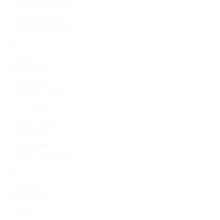
1xbet Azerbaydjan
1xbet Kazahstan
Artificial Intelligence
blog
Blogs
Bookkeeping
Codere AR
Codere Argentina
Codere Italy
codere mexico
consultation
Crypto-PBN
Cryptocurrency News
Dating Tips
Download
Exchanger
FinTech