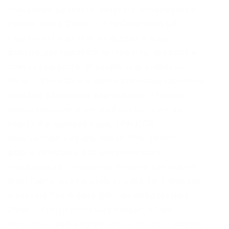
описанием ценности, заказать тестирование
своего сайта. Onion/ – Psy Community UA
украинская торговая площадка в виде
форума, наблюдается активность, продажа и
покупка веществ. Относительно стабилен.
Onion – SleepWalker, автоматическая inkrampcc
продажа различных виртуальных товаров,
обменник (сомнительный ресурс, хотя кто
знает). Английский язык. VPN ДЛЯ
компьютера: Скачать riseup VPN. Onion –
форум подлодка, всё о спутниковом
телевидении. ( зеркала и аналоги The Hidden
Wiki) Сайты со списками ссылок Tor ( зеркала
и аналоги The Hidden Wiki) torlinkbgs6aabns.
Onion – Sigaint почтовый сервис, 50 мб
бесплатно, веб-версия почты. Onion/ – Форум