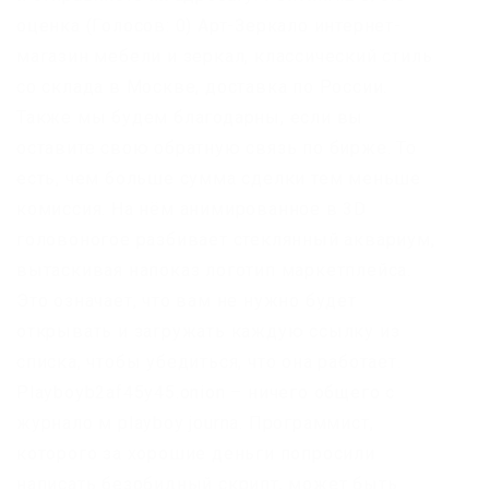
оценка (Голосов: 0) Арт-Зеркало интернет-
магазин мебели и зеркал, классический стиль
со склада в Москве, доставка по России.
Также мы будем благодарны, если вы
оставите свою обратную связь по бирже. То
есть, чем больше сумма сделки тем меньше
комиссия. На нём анимированное в 3D
головоногое разбивает стеклянный аквариум,
вытаскивая напоказ логотип маркетплейса.
Это означает, что вам не нужно будет
открывать и загружать каждую ссылку из
списка, чтобы убедиться, что она работает.
Playboyb2af45y45.onion – ничего общего с
журнало м playboy journa. Программист,
которого за хорошие деньги попросили
написать безобидный скрипт, может быть