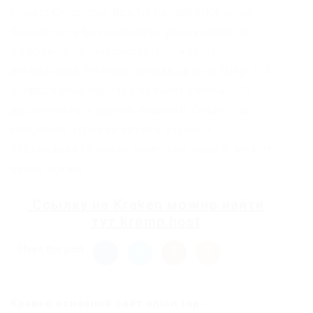
Project Onion спи. Bpo4ybbs2apk4sk4.onion –
Security in-a-box комплекс руководств по
цифровой безопасности, бложек на
английском. Рейтинг продавца а-ля Ebay. TLS,
шифрование паролей пользователей, 100
доступность и другие плюшки. Onion – Sci-
Hub,.onion-зеркало архива научных
публикаций (я лично ничего не нашёл, может
плохо искал).
Ссылку на
Kraken
можно найти
тут
kramp.host
Share this post
Кракен основной сайт onion top...