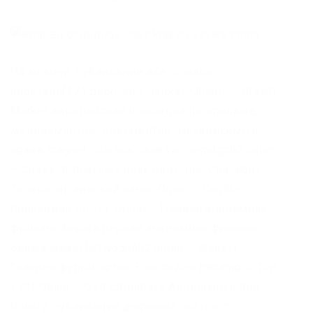
На момент публикации все ссылки
работали(171 рабочая ссылка). Onion/ – Dream
Market европейская площадка по продаже,
медикаментов, документов. Независимый
архив magnet-ссылок casesvrcgem4gnb5.onion
– Cases. В платных аках получше. Спасибо!
Только английский язык. Onion – Candle,
поисковик по Tor. Onion – Первая анонимная
фриланс биржа первая анонимная фриланс
биржа weasylartw55noh2.onion – Weasyl
Галерея фурри-артов Еще сайты inkrampcc Тор
ТУТ! Onion – OstrichHunters Анонимный Bug
Bounty, публикация дырявых сайтов с