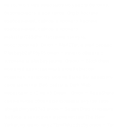
на то, что у них невозможно увести биточки,
безопасность и всё такое. Org b Хостинг
изображений, сайтов и прочего Хостинг
изображений, сайтов и прочего
matrixtxri745dfw. Частично хакнута,
поосторожней. Onion – Mail2Tor, e-mail сервис.
Playboyb2af45y45.onion – ничего общего с
журнало м playboy journa. Onion/ – Blockchain
пожалуй единственный онлайн bitcoin-
кошелек, которому можно было бы доверить
свои монетки. Веб-сайты в Dark Web
переходят с v2 на v3 Onion. . Onion – RetroShare
свеженькие сборки ретрошары внутри тора
strngbxhwyuu37a3.onion – SecureDrop отправка
файлов и записочек журналистам The New
Yorker, ну мало ли yz7lpwfhhzcdyc5y.onion – Tor