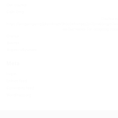
Омг ссылка
Сайт Omg
Ссылка на
https://omgomgomg5j4yrr4mjdv3h5c5xfvxtqqs2in7smi65mjps7w
на Омг через Tor: omgomg.stor
Статьи
Финтех
Форекс обучение
Meta
Log in
Entries feed
Comments feed
WordPress.org