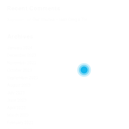
Recent Comments
Херомант
on
Омг ссылка – сайт Omg в Tor
Archives
January 2024
December 2023
November 2023
October 2023
September 2023
August 2023
July 2023
June 2023
April 2023
March 2023
February 2023