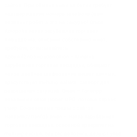
сайтов. При обмене киви на битки требует
подтверждение номера телефона (вам
позвонит робот а это не секурно! Onion –
Acropolis некая зарубежная торговая
площадочка, описания собственно и нет,
пробуйте, отписывайтесь.
Kp6yw42wb5wpsd6n.onion – Minerva
зарубежная торговая площадка, обещают
некое двойное шифрование ваших данных,
присутствует multisig wallets, саппорт для
разрешения ситуаций. Onion – Torxmpp
локальный onion jabber. UPD: похоже сервис
умер. Сохраненные треды с сайтов.
Hansamkt2rr6nfg3.onion – Hansa зарубежная
торговая площадка, основной приоритет на
multisig escrow, без btc депозита, делают упор