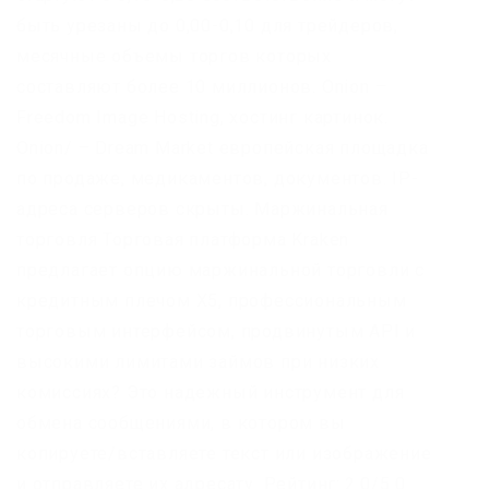
быть урезаны до 0,00-0,10 для трейдеров,
месячные объемы торгов которых
составляют более 10 миллионов. Onion –
Freedom Image Hosting, хостинг картинок.
Onion/ – Dream Market европейская площадка
по продаже, медикаментов, документов. IP-
адреса серверов скрыты. Маржинальная
торговля Торговая платформа Kraken
предлагает опцию маржинальной торговли с
кредитным плечом Х5, профессиональным
торговым интерфейсом, продвинутым API и
высокими лимитами займов при низких
комиссиях? Это надежный инструмент для
обмена сообщениями, в котором вы
копируете/вставляете текст или изображение
и отправляете их адресату. Рейтинг:.2 0/5.0