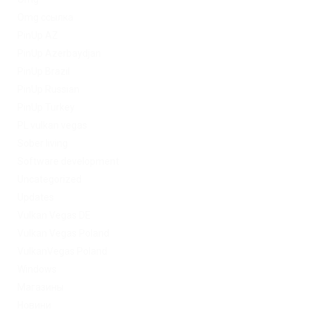
Omg ссылка
PinUp AZ
PinUp Azerbaydjan
PinUp Brazil
PinUp Russian
PinUp Turkey
PL vulkan vegas
Sober living
Software development
Uncategorized
Updates
Vulkan Vegas DE
Vulkan Vegas Poland
VulkanVegas Poland
Windows
Магазины
Новини