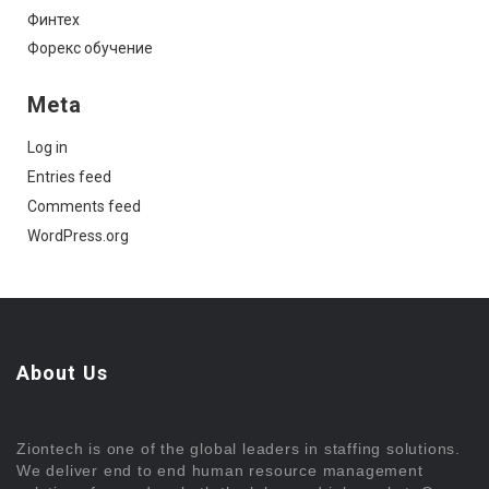
Финтех
Форекс обучение
Meta
Log in
Entries feed
Comments feed
WordPress.org
About Us
Ziontech is one of the global leaders in staffing solutions.
We deliver end to end human resource management