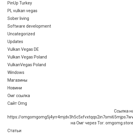
PinUp Turkey
PL vulkan vegas
Sober living
Software development
Uncategorized
Updates
Vulkan Vegas DE
Vulkan Vegas Poland
VulkanVegas Poland
Windows
Магазины
Новини
Омг ссылка
Сайт Omg
Ссылка на
https://omgomgomg5j4yrr4mjdv3h5c5xfvxtqqs2in7smi65mjps7w
на Омг через Tor: omgomg.stor
Статьи