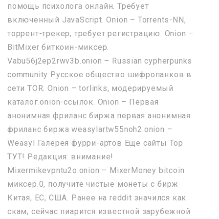
помощь психолога онлайн. Требует
включенный JavaScript. Onion – Torrents-NN,
торрент-трекер, требует регистрацию. Onion –
BitMixer биткоин-миксер.
Vabu56j2ep2rwv3b.onion – Russian cypherpunks
community Русское общество шифропанков в
сети TOR. Onion – torlinks, модерируемый
каталог.onion-ссылок. Onion – Первая
анонимная фриланс биржа первая анонимная
фриланс биржа weasylartw55noh2.onion –
Weasyl Галерея фурри-артов Еще сайты Тор
ТУТ! Редакция: внимание!
Mixermikevpntu2o.onion – MixerMoney bitcoin
миксер.0, получите чистые монеты с бирж
Китая, ЕС, США. Ранее на reddit значился как
скам, сейчас пиарится известной зарубежной