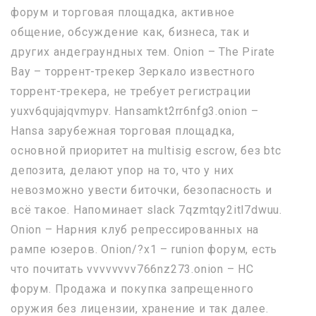
форум и торговая площадка, активное
общение, обсуждение как, бизнеса, так и
других андеграундных тем. Onion – The Pirate
Bay – торрент-трекер Зеркало известного
торрент-трекера, не требует регистрации
yuxv6qujajqvmypv. Hansamkt2rr6nfg3.onion –
Hansa зарубежная торговая площадка,
основной приоритет на multisig escrow, без btc
депозита, делают упор на то, что у них
невозможно увести биточки, безопасность и
всё такое. Напоминает slack 7qzmtqy2itl7dwuu.
Onion – Нарния клуб репрессированных на
рампе юзеров. Onion/?x1 – runion форум, есть
что почитать vvvvvvvv766nz273.onion – НС
форум. Продажа и покупка запрещенного
оружия без лицензии, хранение и так далее.