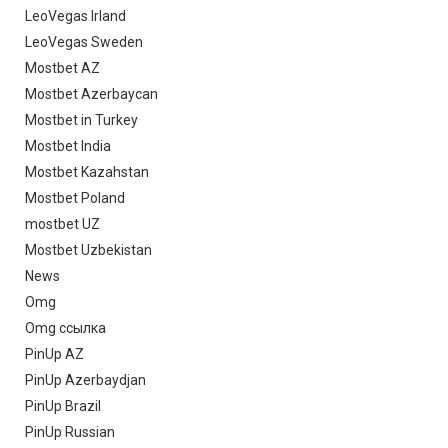
LeoVegas Irland
LeoVegas Sweden
Mostbet AZ
Mostbet Azerbaycan
Mostbet in Turkey
Mostbet India
Mostbet Kazahstan
Mostbet Poland
mostbet UZ
Mostbet Uzbekistan
News
Omg
Omg ссылка
PinUp AZ
PinUp Azerbaydjan
PinUp Brazil
PinUp Russian