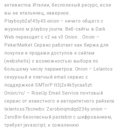
активистов Италии, бесполезый ресурс, если
вы не итальянец, наверное.
Playboyb2af45y45.onion – ничего общего с
журнало м playboy journa. Веб-сайты в Dark
Web переходят с v2 на v3 Onion. . Onion –
PekarMarket Сервис работает как биржа для
покупки и продажи доступов к сайтам
(webshells) с возможностью выбора по
большому числу параметров. Onion – Lelantos
секурный и платный email сервис с
поддержкой SMTorP tt3j2x4k5ycaa5zt.
Onion/rc/ – RiseUp Email Service почтовый
сервис от известного и авторитетного райзапа
lelantoss7bcnwbv. Zerobinqmdqd236y.onion –
ZeroBin безопасный pastebin с шифрованием,
требует javascript, к сожалению