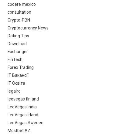
codere mexico
consultation
Crypto-PBN
Cryptocurrency News
Dating Tips
Download
Exchanger
FinTech
Forex Trading
IT Вакансії
IT Освіта
legalrc
leovegas finland
LeoVegas India
LeoVegas Irland
LeoVegas Sweden
Mostbet AZ