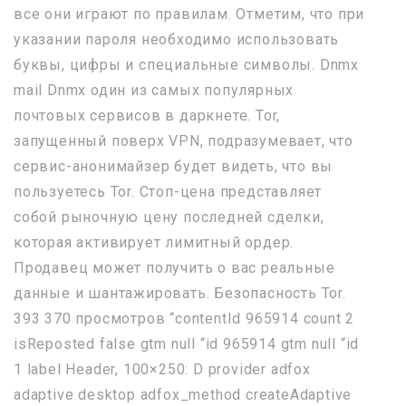
все они играют по правилам. Отметим, что при
указании пароля необходимо использовать
буквы, цифры и специальные символы. Dnmx
mail Dnmx один из самых популярных
почтовых сервисов в даркнете. Tor,
запущенный поверх VPN, подразумевает, что
сервис-анонимайзер будет видеть, что вы
пользуетесь Tor. Стоп-цена представляет
собой рыночную цену последней сделки,
которая активирует лимитный ордер.
Продавец может получить о вас реальные
данные и шантажировать. Безопасность Tor.
393 370 просмотров “contentId 965914 count 2
isReposted false gtm null “id 965914 gtm null “id
1 label Header, 100×250: D provider adfox
adaptive desktop adfox_method createAdaptive