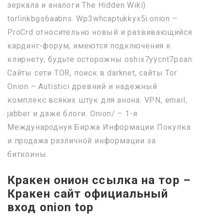
зеркала и аналоги The Hidden Wiki)
torlinkbgs6aabns. Wp3whcaptukkyx5i.onion –
ProCrd относительно новый и развивающийся
кардинг-форум, имеются подключения к
клирнету, будьте осторожны oshix7yycnt7psan.
Сайты сети TOR, поиск в darknet, сайты Tor.
Onion – Autistici древний и надежный
комплекс всяких штук для анона: VPN, email,
jabber и даже блоги. Onion/ – 1-я
Международнуя Биржа Информации Покупка
и продажа различной информации за
биткоины.
Кракен онион ссылка на тор –
Кракен сайт официальный
вход onion top