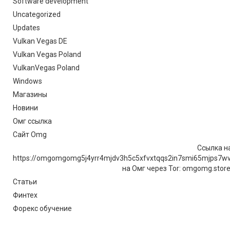
Software development
Uncategorized
Updates
Vulkan Vegas DE
Vulkan Vegas Poland
VulkanVegas Poland
Windows
Магазины
Новини
Омг ссылка
Сайт Omg
Ссылка на
https://omgomgomg5j4yrr4mjdv3h5c5xfvxtqqs2in7smi65mjps7w
на Омг через Tor: omgomg.stor
Статьи
Финтех
Форекс обучение