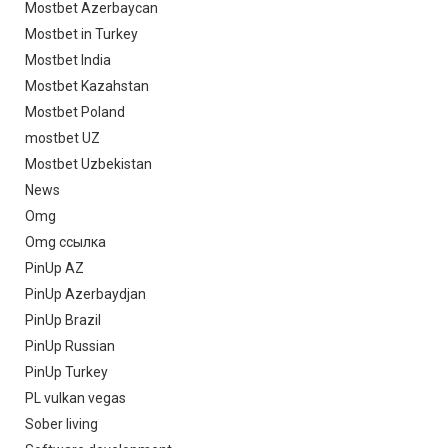
Mostbet Azerbaycan
Mostbet in Turkey
Mostbet India
Mostbet Kazahstan
Mostbet Poland
mostbet UZ
Mostbet Uzbekistan
News
Omg
Omg ссылка
PinUp AZ
PinUp Azerbaydjan
PinUp Brazil
PinUp Russian
PinUp Turkey
PL vulkan vegas
Sober living