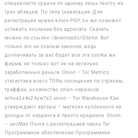
специалисте судили по одному лишь тексту из
трех абзацев. По типу (навигация. Для
регистрации нужен ключ PGP, он же поможет
оставить послание без адресата. Скачать
можно по ссылке /downloads/Sitetor. Вот
только это не совсем законно, ведь
доплачивать за вас будет все эта ssylka же
фирма, но только вот не на легально
заработанные деньги. Onion – Tor Metrics
статистика всего TORа, посещение по странам,
траффик, количество onion-сервисов
wrhsa3z4n24yw7e2.onion – Tor Warehouse Как
утверждают авторы – магазин купленного на
доходы от кардинга и просто краденое. Onion
– secMail Почта с регистрацией через Tor
Программное обеспечение Программное