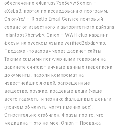
обеспечение e4unrusy7se5evw5.onion –
eXeLaB, портал по исследованию программ.
Onion/rc/ – RiseUp Email Service почтовый
сервис от известного и авторитетного райзапа
lelantoss7bcnwbv. Onion – WWH club кардинг
форум на русском языке verified2ebdpvms.
Продажа «товаров» через даркнет сайты
Такими самыми популярными товарами на
даркнете считают личные данные (переписки,
документы, пароли компромат на
известнейших людей, запрещенные
вещества, оружие, краденые вещи (чаще
всего гаджеты и техника фальшивые деньги
(причем обмануть могут именно вас).
Относительно стабилен. Фразы про то, что
медицина – это не мое. Onion – Продажа