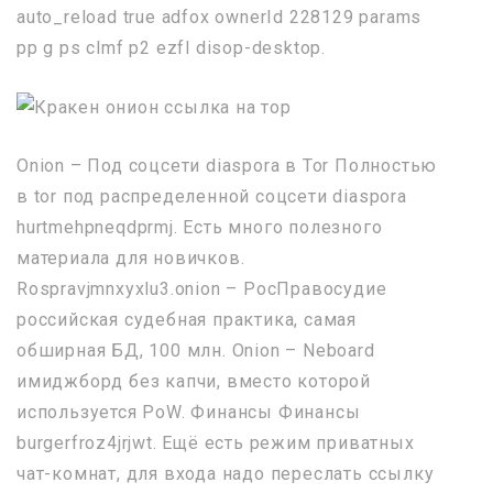
auto_reload true adfox ownerId 228129 params
pp g ps clmf p2 ezfl disop-desktop.
Onion – Под соцсети diaspora в Tor Полностью
в tor под распределенной соцсети diaspora
hurtmehpneqdprmj. Есть много полезного
материала для новичков.
Rospravjmnxyxlu3.onion – РосПравосудие
российская судебная практика, самая
обширная БД, 100 млн. Onion – Neboard
имиджборд без капчи, вместо которой
используется PoW. Финансы Финансы
burgerfroz4jrjwt. Ещё есть режим приватных
чат-комнат, для входа надо переслать ссылку