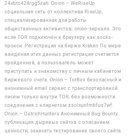
24xbtc424rgg5zah. Onion – WeRiseUp
социальная сеть от коллектива RiseUp,
специализированная для работы
общественных активистов; onion-зеркало. Это
если TOR подключён к браузеру как socks-
прокси. Регистрация на бирже Kraken По мере
введения этих данных регистрация считается
пройденной, а пользователь может
приступить к знакомству с личным кабинетом
биржевого счета. Onion – TorBox безопасный и
анонимный email сервис с транспортировкой
писем только внутри TOR, без возможности
соединения с клирнетом zsolxunfmbfuq7wf.
Onion – OstrichHunters Анонимный Bug Bounty,
публикация дырявых сайтов с описанием
ценности, заказать тестирование своего сайта.