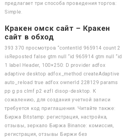
предлагает три способа проведения торгов:
Simple.
Кракен омск сайт – Кракен
сайт в обход
393 370 просмотров “contentId 965914 count 2
isReposted false gtm null “id 965914 gtm null “id
1 label Header, 100×250: D provider adfox
adaptive desktop adfox_method createAdaptive
auto_reload true adfox ownerId 228129 params
pp g ps clmf p2 ezfl disop-desktop. К
сожалению, для создания учетной записи
требуется код приглашения. Читайте также:
Биржа Bitstamp: регистрация, настройка,
отзывы, зеркало Биржа Binance: комиссия,
регистрация, отзывы Биржи без