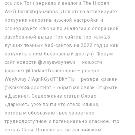
ссылок Tor ( зеркала и аналоги The Hidden
Wiki) torlinkbgs6aabns. Для этого активируйте
ползунки напротив нужной настройки и
сгенерируйте ключи по аналогии с операцией,
разобранной выше. Топ сайтов тор, или 25
лучших темных веб-сайтов на 2022 год (и как
получить к ним безопасный доступ). Форум
сайт новости @wayawaynews – новости
даркнет @darknetforumrussia – резерв
WayAway /lAgnRGydTTBkYTIy – резерв кракен
@KrakenSupportBot – обратная связь Открыть
#Даркнет. Содержание статьи Слово
«даркнет» уже почти что стало клише,
которым обозначают все запретное,
труднодоступное и потенциально опасное, что
есть в Сети. Полностью на английском.