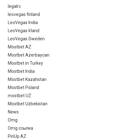
legalrc
leovegas finland
LeoVegas India
LeoVegas Irland
LeoVegas Sweden
Mostbet AZ
Mostbet Azerbaycan
Mostbet in Turkey
Mostbet India
Mostbet Kazahstan
Mostbet Poland
mostbet UZ
Mostbet Uzbekistan
News
Omg
Omg ссылка
PinUp AZ