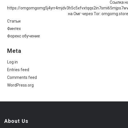
Ссылка на
https://omgomgomg5j4yrr4mjdv3h5c5xfvxtqqs2in7smi65mjps7w
на Омг через Tor: omgomg.stor
Статьи
Финтех
Форекс обучение
Meta
Log in
Entries feed
Comments feed
WordPress.org
About Us