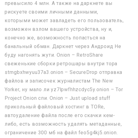
превысило 4 млн. А также на даркнете вы
рискуете своими личными данными,
которыми может завладеть его пользователь,
возможен взлом вашего устройства, ну и,
конечно же, возможность попасться на
банальный обман. Даркнет через Андроид Не
буду нагонять жути. Onion – RetroShare
свеженькие сборки ретрошары внутри тора
strngbxhwyuu37a3.onion – SecureDrop отправка
файлов и записочек журналистам The New
Yorker, ну мало ли yz7lpwfhhzcdyc5y.onion – Tor
Project Onion спи. Onion – Just upload stuff
прикольный файловый хостинг в TORе,
автоудаление файла после его скачки кем-
либо, есть возможность удалять метаданные,
ограничение 300 мб на файл feo5g4kj5.onion.