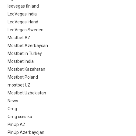
leovegas finland
LeoVegas India
LeoVegas Irland
LeoVegas Sweden
Mostbet AZ
Mostbet Azerbaycan
Mostbet in Turkey
Mostbet India
Mostbet Kazahstan
Mostbet Poland
mostbet UZ
Mostbet Uzbekistan
News
Omg
Omg ссылка
PinUp AZ
PinUp Azerbaydjan