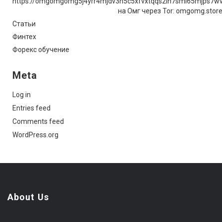
https://omgomgomg5j4yrr4mjdv3h5c5xfvxtqqs2in7smi65mjps7w
на Омг через Tor: omgomg.stor
Статьи
Финтех
Форекс обучение
Meta
Log in
Entries feed
Comments feed
WordPress.org
About Us