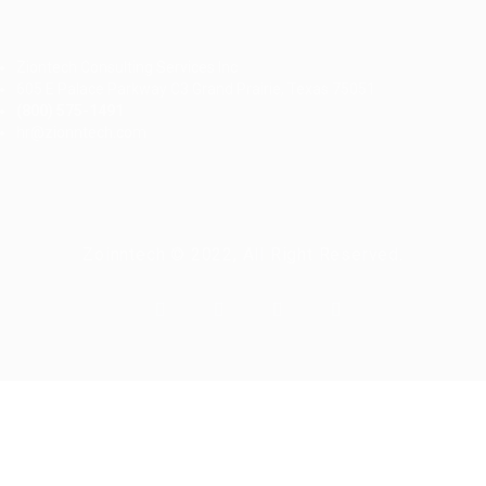
Ziontech Consulting Services Inc
605 E Palace Parkway C3 Grand Prairie, Texas 75051
(800) 575-1491
hr@zionntech.com
Zoinntech © 2022, All Right Reserved.