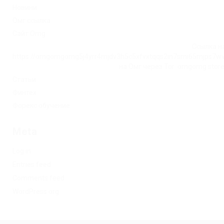
Новини
Омг ссылка
Сайт Omg
Ссылка на
https://omgomgomg5j4yrr4mjdv3h5c5xfvxtqqs2in7smi65mjps7w
на Омг через Tor: omgomg.stor
Статьи
Финтех
Форекс обучение
Meta
Log in
Entries feed
Comments feed
WordPress.org