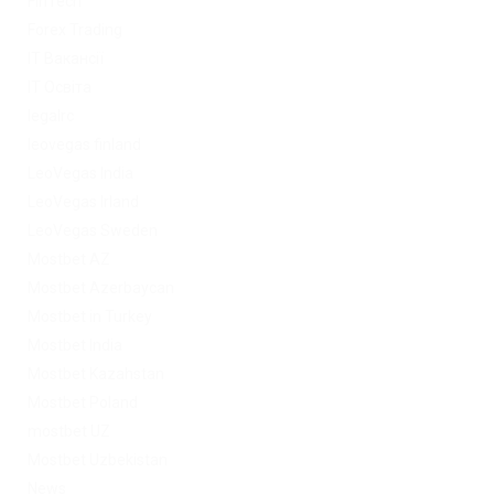
FinTech
Forex Trading
IT Вакансії
IT Освіта
legalrc
leovegas finland
LeoVegas India
LeoVegas Irland
LeoVegas Sweden
Mostbet AZ
Mostbet Azerbaycan
Mostbet in Turkey
Mostbet India
Mostbet Kazahstan
Mostbet Poland
mostbet UZ
Mostbet Uzbekistan
News