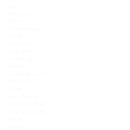
Omg
Omg ссылка
PinUp AZ
PinUp Azerbaydjan
PinUp Brazil
PinUp Russian
PinUp Turkey
PL vulkan vegas
Sober living
Software development
Uncategorized
Updates
Vulkan Vegas DE
Vulkan Vegas Poland
VulkanVegas Poland
Windows
Магазины