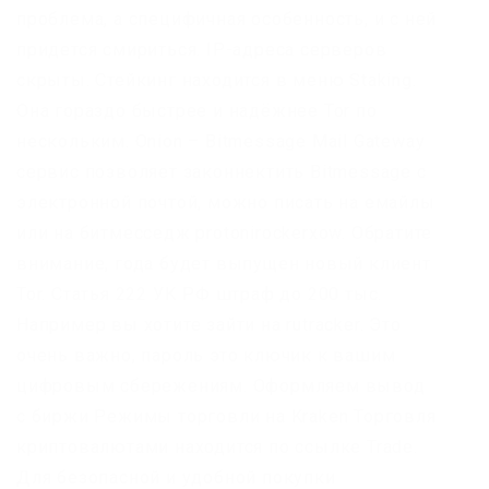
проблема, а специфичная особенность, и с ней
придется смириться. IP-адреса серверов
скрыты. Стейкинг находится в меню Staking.
Она гораздо быстрее и надёжнее Tor по
нескольким. Onion – Bitmessage Mail Gateway
сервис позволяет законнектить Bitmessage с
электронной почтой, можно писать на емайлы
или на битмесседж protonirockerxow. Обратите
внимание, года будет выпущен новый клиент
Tor. Статья 222 УК РФ штраф до 200 тыс.
Например вы хотите зайти на rutracker. Это
очень важно, пароль это ключик к вашим
цифровым сбережениям. Оформляем вывод
с биржи Режимы торговли на Kraken Торговля
криптовалютами находится по ссылке Trade.
Для безопасной и удобной покупки