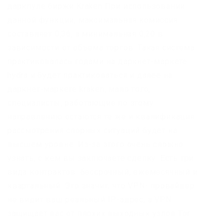
даркпуле биржи Kraken При использовании
данной функции, максимальная комиссия
составляет 0,36, а минимальная 0,20 в
зависимости от объема торгов. Такая система
практиковалась годами на даркнет-маркете
hydra и будет практиковаться и далее на
даркнет-маркете kraken, мало того,
специалисты, работающие по этому
направлению остаются те же и квалификация
рассмотрения спорных ситуаций будет на
высшем уровне. Из-за этого очень сложно
узнать, с кем вы заключаете сделку. Есть три
вида контрактов: бессрочный, ежемесячный и
квартальный. Это значит, что VPN- провайдер
не видит ваш реальный IP-адрес, а VPN
защищает вас от плохих выходных узлов Tor.