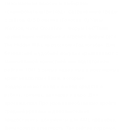
Нажимаем на плюсик и выбираем
«сканировать штрихкод». Сохраненные треды
с сайтов. 0/5.0 оценка (Голосов: 0) Читы
Warface, Читы Crossfire – Форум LolZTeam –
крупнейший читерский и игровой форум сети.
The Hidden Wiki, на русском «Годнотаба». Для
безопасной и удобной покупки криптовалют с
минимальной комиссией, мы подготовили
рейтинг ТОП-5 самых надежных и популярных
криптовалютных бирж, которые
поддерживают ввод и вывод средств в
рублях, гривнах, долларах и евро. Для
прохождения Про уровня необходимо пройти
средний уровень и дополнительно
предоставить: документы для AML проверки,
финансовую отчетность. Топ сайтов тор.onion,