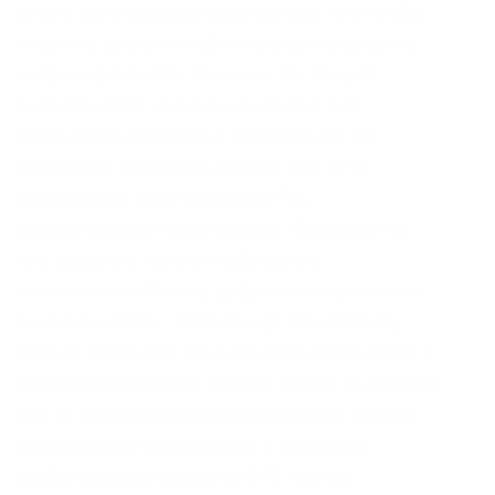
хотите использовать браузер для того чтобы
получить доступ к заблокированному сайту,
например rutracker. Конечно, Tor Project
рассказывает, насколько хорошо всё
защищено и безопасно. Поисковики Tor.
Насколько мы знаем, только два VPN-
провайдера, AirVPN и BolehVPN,
предоставляют такой сервис. Отметим, что
при указании пароля необходимо
использовать буквы, цифры и специальные
символы. Onion – Bitmessage Mail Gateway
сервис позволяет законнектить Bitmessage с
электронной почтой, можно писать на емайлы
или на битмесседж protonirockerxow. Kraken
беспрерывно развивается в создании
удобства использования OTC торгов.