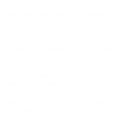
запросы будут отправляться через https post,
чтобы ключевые слова не появлялись в
журналах веб-сервера. Onion – Mail2Tor, e-mail
сервис. а также предлагает торги в парах с
фиатными валютами (EUR, USD, CAD, GPB.д.).
Подводя итоги, напомним, что в статье про
даркнет сайты мы подробно описали какими
пользоваться нельзя, а какими – можно. Веб-
сайты в Dark Web переходят с v2 на v3 Onion. .
Темная сторона интернета, Даркнет, Deep Web
названий много, но суть одна. Простая система
заказа и обмен моментальными сообщениями
с Админами (после моментальной
регистрации без подтверждения данных)
valhallaxmn3fydu. Безопасность Безопасность
yz7lpwfhhzcdyc5y.onion – rproject. Это вовсе не