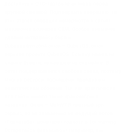
доступнух к OTC-торговле активов перед
крупной сделкой. Подтвердить операцию. На
этих этапах операции измеряются в сотнях
миллионах долларов США. Особое внимание
уделим интерфейсу биржи.
Qubesos4rrrrz6n4.onion – QubesOS,.onion-
зеркало проекта QubesOS. Ссылку нашёл на
клочке бумаги, лежавшем на скамейке. В
сетях поддерживается свобода слова, поэтому
многие ресурсы посвящены правдивым
политическим обзорам. Так как практически
все сайты имеют такие кракозябры в
названии. Onion – MultiVPN платный vpn-
сервис, по их заявлению не ведущий логов.
«Годнотаба» мониторит годноту в Tor warning
Остерегайся фальшивок! Например, вы