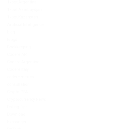
1xbet Argentina
1xbet Azerbaydjan
1xbet Kazahstan
Artificial Intelligence
blog
Blogs
Bookkeeping
Codere AR
Codere Argentina
Codere Italy
codere mexico
consultation
Crypto-PBN
Cryptocurrency News
Dating Tips
Download
Exchanger