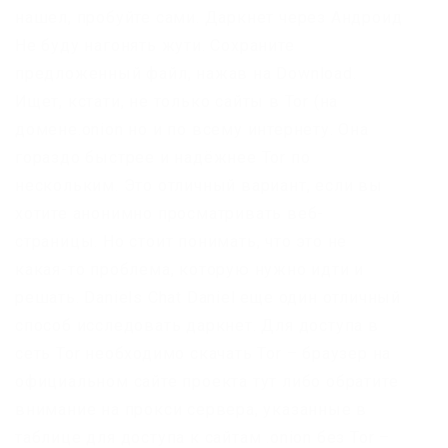
нашел, пробуйте сами. Даркнет через Андроид
Не буду нагонять жути. Сохраните
предложенный файл, нажав на Download.
Ищет, кстати, не только сайты в Tor (на
домене.onion но и по всему интернету. Она
гораздо быстрее и надёжнее Tor по
нескольким. Это отличный вариант, если вы
хотите анонимно просматривать веб-
страницы. Но стоит понимать, что это не
какая-то проблема, которую нужно идти и
решать. Daniels Chat Daniel еще один отличный
способ исследовать даркнет. Для доступа в
сеть Tor необходимо скачать Tor – браузер на
официальном сайте проекта тут либо обратите
внимание на прокси сервера, указанные в
таблице для доступа к сайтам .onion без Tor –