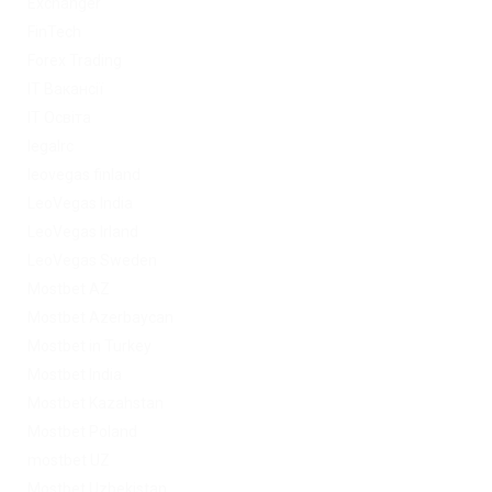
Exchanger
FinTech
Forex Trading
IT Вакансії
IT Освіта
legalrc
leovegas finland
LeoVegas India
LeoVegas Irland
LeoVegas Sweden
Mostbet AZ
Mostbet Azerbaycan
Mostbet in Turkey
Mostbet India
Mostbet Kazahstan
Mostbet Poland
mostbet UZ
Mostbet Uzbekistan