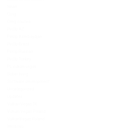
News
Omg
Omg ссылка
PinUp AZ
PinUp Azerbaydjan
PinUp Brazil
PinUp Russian
PinUp Turkey
PL vulkan vegas
Sober living
Software development
Uncategorized
Updates
Vulkan Vegas DE
Vulkan Vegas Poland
VulkanVegas Poland
Windows