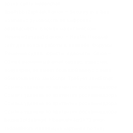
архив сайта hiddenchan.
Bpo4ybbs2apk4sk4.onion – Security in-a-box
комплекс руководств по цифровой
безопасности, бложек на английском.
Hiremew3tryzea3d.onion/ – HireMe Первый
сайт для поиска работы в дипвебе. Форумы.
Решений судов, юристы, адвокаты. Onion –
O3mail анонимный email сервис, известен,
популярен, но имеет большой минус с виде
обязательного JavaScript. Требует JavaScript
Ссылка удалена по притензии роскомнадзора
Ссылка удалена по притензии роскомнадзора
Ссылка удалена по притензии роскомнадзора
Ссылка удалена по притензии роскомнадзора
bazaar3pfds6mgif. Hbooruahi4zr2h73.onion –
Hiddenbooru Коллекция картинок по типу