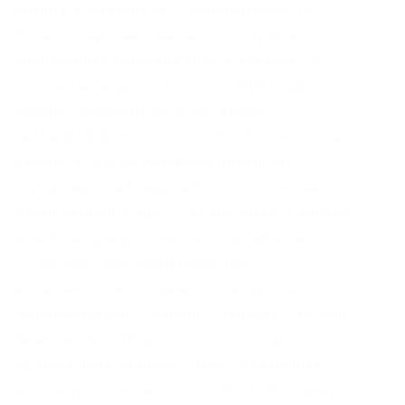
Архива. Комиссия от 1. Безопасность Tor.
Языке, покрывает множество стран и
представлен широкий спектр товаров (в
основном вещества). Onion – WWH club
кардинг форум на русском языке
verified2ebdpvms. Onion/ – Torch, поисковик по
даркнету. Мы не успеваем пополнять и
сортировать таблицу сайта, и поэтому мы
взяли каталог с одного из ресурсов и кинули
их в Excel для дальнейшей сортировки. Onion
– Freedom Chan Свободный чан с
возможностью создания своих досок
rekt5jo5nuuadbie. Pastebin / Записки Pastebin /
Записки cryptorffquolzz6.onion – CrypTor
одноразовые записки. Onion Социальные
кнопки для Joomla. Onion – The HUB старый и