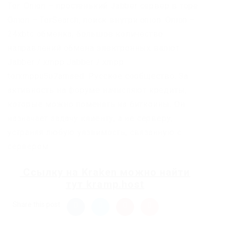
Tor. Onion – простенький Jabber сервер в торе.
Onion – TorSearch, поиск внутри.onion. Onion –
24xbtc обменка, большое количество
направлений обмена электронных валют
Jabber / xmpp Jabber / xmpp
torxmppu5u7amsed. Русское сообщество. За
активность на форуме начисляют кредиты,
которые можно поменять на биткоины. Он
назначает задачу клиенту, а не серверу,
устраняя любую уязвимость, связанную с
сервером.
Ссылку на
Kraken
можно найти
тут
kramp.host
Share this post