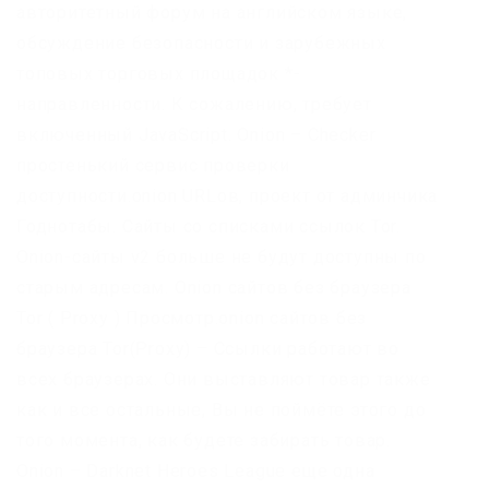
авторитетный форум на английском языке,
обсуждение безопасности и зарубежных
топовых торговых площадок *-
направленности. К сожалению, требует
включенный JavaScript. Onion – Checker
простенький сервис проверки
доступности.onion URLов, проект от админчика
Годнотабы. Сайты со списками ссылок Tor.
Onion-сайты v2 больше не будут доступны по
старым адресам. Onion сайтов без браузера
Tor ( Proxy ) Просмотр.onion сайтов без
браузера Tor(Proxy) – Ссылки работают во
всех браузерах. Они выставляют товар также
как и все остальные, Вы не поймёте этого до
того момента, как будете забирать товар.
Onion – Darknet Heroes League еще одна