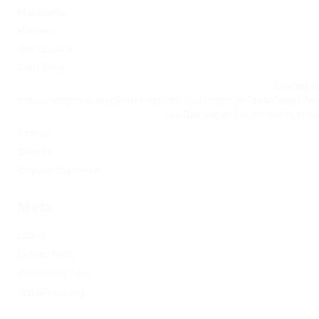
Магазины
Новини
Омг ссылка
Сайт Omg
Ссылка на
https://omgomgomg5j4yrr4mjdv3h5c5xfvxtqqs2in7smi65mjps7w
на Омг через Tor: omgomg.stor
Статьи
Финтех
Форекс обучение
Meta
Log in
Entries feed
Comments feed
WordPress.org