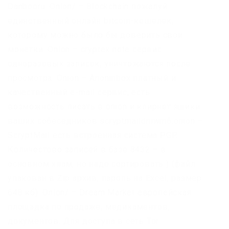
Danbooru. Onion/ – Blockchain пожалуй
единственный онлайн bitcoin-кошелек,
которому можно было бы доверить свои
монетки. Onion – cryptex note сервис
одноразовых записок, уничтожаются после
просмотра. Onion – Anoninbox платный и
качественный e-mail сервис, есть
возможность писать в onion и клирнет ящики
ваших собеседников scryptmaildniwm6.onion –
ScryptMail есть встроенная система PGP.
Количестово записей в базе 8432 – в
основном хлам, но надо сортировать ) (файл
упакован в Zip архив, пароль на Excel, размер
648 кб). Onion/ – Dream Market европейская
площадка по продаже, медикаментов,
документов. Для доступа в сеть Tor