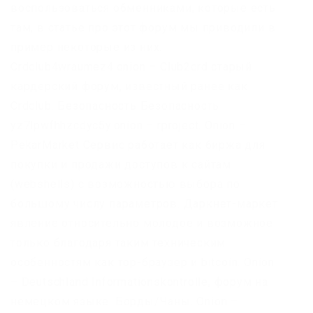
воспользоваться обменниками, которые есть
там, в статье про этот форум мы приводили в
пример некоторые из них.
Crdclub4wraumez4.onion – Club2crd старый
кардерский форум, известный ранее как
Crdclub. Безопасность Безопасность
yz7lpwfhhzcdyc5y.onion – rproject. Onion –
PekarMarket Сервис работает как биржа для
покупки и продажи доступов к сайтам
(webshells) с возможностью выбора по
большому числу параметров. Даркнет-маркет
явление относительно молодое и возможное
только благодаря таким техническим
особенностям как тор-браузер и bitcoin. Onion
– Deutschland Informationskontrolle, форум на
немецком языке. Борды/Чаны. Onion –