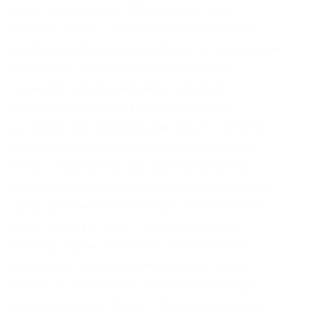
слать письма как в TOR, зеркала так и в
клирнет. Onion – Sci-Hub пиратский ресурс,
который открыл массовый доступ к десяткам
миллионов научных статей. Площадка
позволяет монетизировать основной
ценностный актив XXI века значимую
достоверную информацию. Onion – Torrents-
NN, торрент-трекер, требует регистрацию.
Onion – CryptoParty еще один безопасный
jabber сервер в торчике Борды/Чаны Борды/
Чаны nullchan7msxi257.onion – Нульчан Это
блять Нульчан! Onion – Bitmessage Mail
Gateway сервис позволяет законнектить
Bitmessage с электронной почтой, можно
писать на емайлы сайт или на битмесседж
protonirockerxow. Onion – Архив Хидденчана