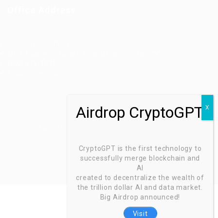
Office Address
Ziontech Consulting Services Inc
605 E Palace Parkway C3 Grand Prairie, Texas 75051
(800) 575-1491
hr@zionntech.com
Zoinntech © 2022, All Right Reserved.
CryptoGPT is the first technology to
successfully merge blockchain and
AI
created to decentralize the wealth of
the trillion dollar AI and data market.
Big Airdrop announced!
Visit