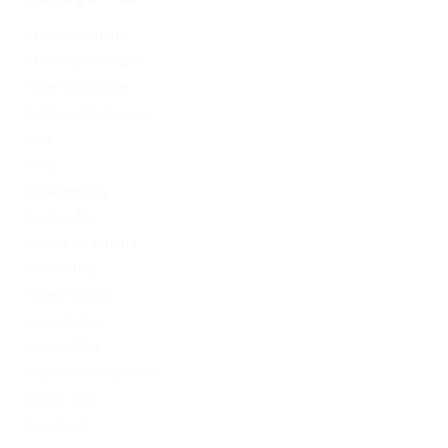
1xbet Argentina
1xbet Azerbaydjan
1xbet Kazahstan
Artificial Intelligence
blog
Blogs
Bookkeeping
Codere AR
Codere Argentina
Codere Italy
codere mexico
consultation
Crypto-PBN
Cryptocurrency News
Dating Tips
Download