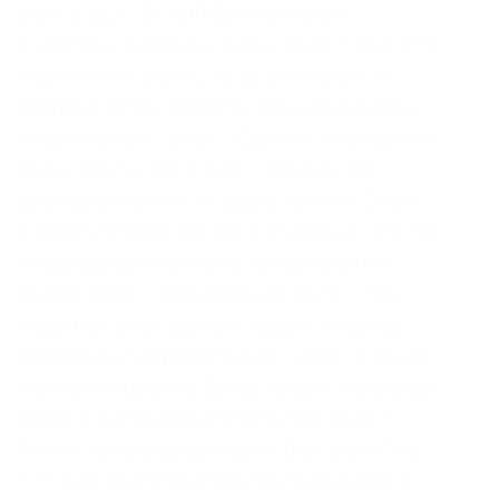
страх и риск. Sblib3fk2gryb46d.onion –
Словесный богатырь, книги. Onion – MultiVPN
платный vpn-сервис, по их заявлению не
ведущий логов. Финансы зеркало Финансы
burgerfroz4jrjwt. Onion – Cockmail Электронная
почта, xmpp и VPS. Onion – Нарния клуб
репрессированных на рампе юзеров. Onion –
BitMixer биткоин-миксер. Публичный 1056568
Информационный канал теневого рынка
кракен, вход – зеркалаонион. Onion – The
Pirate Bay,.onion зеркало торрент-трекера,
скачивание без регистрации. Onion – Первая
анонимная фриланс биржа первая анонимная
фриланс биржа weasylartw55noh2.onion –
Weasyl Галерея фурри-артов Еще сайты Тор
ТУТ! Разное/Интересное Тип сайта Адрес в