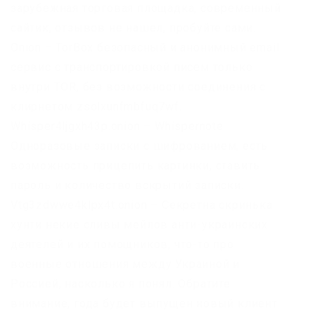
зарубежная торговая площадка, современный
сайтик, отзывов не нашел, пробуйте сами.
Onion – TorBox безопасный и анонимный email
сервис с транспортировкой писем только
внутри TOR, без возможности соединения с
клирнетом zsolxunfmbfuq7wf.
Whisper4ljgxh43p.onion – Whispernote
Одноразовые записки с шифрованием, есть
возможность прицепить картинки, ставить
пароль и количество вскрытий записки.
Vtg3zdwwe4klpx4t.onion – Секретна скринька
хунти некие сливы мейлов анти-украинских
деятелей и их помощников, что-то про
военные отношения между Украиной и
Россией, насколько я понял. Обратите
внимание, года будет выпущен новый клиент