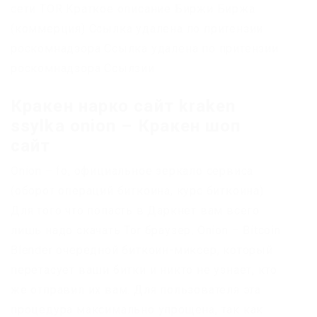
сети TOR Краткое описание Биржи Биржа
(коммерция) Ссылка удалена по притензии
роскомнадзора Ссылка удалена по притензии
роскомнадзора Ссылзии.
Кракен нарко сайт kraken
ssylka onion – Кракен шоп
сайт
Onion – fo, официальное зеркало сервиса
(оборот операций биткоина, курс биткоина).
Для того что попасть в Даркнет вам всего
лишь надо скачать Tor браузер. Onion – Bitcoin
Blender очередной биткоин-миксер, который
перетасует ваши битки и никто не узнает, кто
же отправил их вам. Для пользователя эта
процедура максимально упрощена, так как