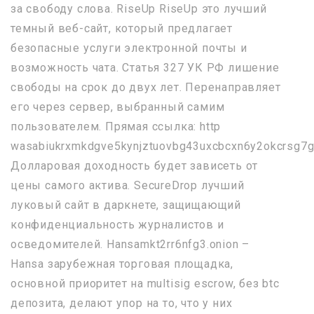
за свободу слова. RiseUp RiseUp это лучший
темный веб-сайт, который предлагает
безопасные услуги электронной почты и
возможность чата. Статья 327 УК РФ лишение
свободы на срок до двух лет. Перенаправляет
его через сервер, выбранный самим
пользователем. Прямая ссылка: http
wasabiukrxmkdgve5kynjztuovbg43uxcbcxn6y2okcrsg7g
Долларовая доходность будет зависеть от
цены самого актива. SecureDrop лучший
луковый сайт в даркнете, защищающий
конфиденциальность журналистов и
осведомителей. Hansamkt2rr6nfg3.onion –
Hansa зарубежная торговая площадка,
основной приоритет на multisig escrow, без btc
депозита, делают упор на то, что у них