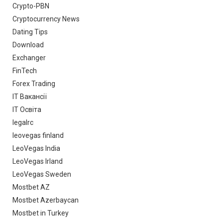
Crypto-PBN
Cryptocurrency News
Dating Tips
Download
Exchanger
FinTech
Forex Trading
IT Вакансії
IT Освіта
legalrc
leovegas finland
LeoVegas India
LeoVegas Irland
LeoVegas Sweden
Mostbet AZ
Mostbet Azerbaycan
Mostbet in Turkey