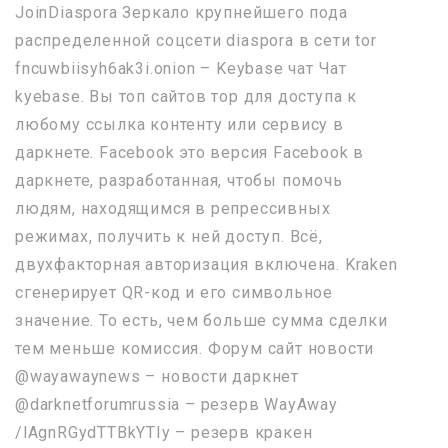
JoinDiaspora Зеркало крупнейшего пода
распределенной соцсети diaspora в сети tor
fncuwbiisyh6ak3i.onion – Keybase чат Чат
kyebase. Вы топ сайтов тор для доступа к
любому ссылка контенту или сервису в
даркнете. Facebook это версия Facebook в
даркнете, разработанная, чтобы помочь
людям, находящимся в репрессивных
режимах, получить к ней доступ. Всё,
двухфакторная авторизация включена. Kraken
сгенерирует QR-код и его символьное
значение. То есть, чем больше сумма сделки
тем меньше комиссия. Форум сайт новости
@wayawaynews – новости даркнет
@darknetforumrussia – резерв WayAway
/lAgnRGydTTBkYTIy – резерв кракен