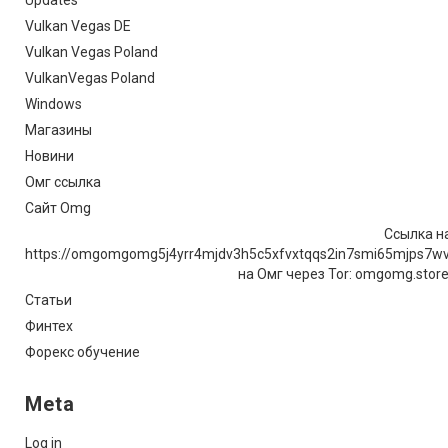
Vulkan Vegas DE
Vulkan Vegas Poland
VulkanVegas Poland
Windows
Магазины
Новини
Омг ссылка
Сайт Omg
Ссылка на
https://omgomgomg5j4yrr4mjdv3h5c5xfvxtqqs2in7smi65mjps7w
на Омг через Tor: omgomg.stor
Статьи
Финтех
Форекс обучение
Meta
Log in