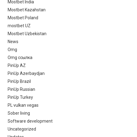
Mostbet India
Mostbet Kazahstan
Mostbet Poland
mostbet UZ
Mostbet Uzbekistan
News
Omg
Omg ссылка
PinUp AZ
PinUp Azerbaydjan
PinUp Brazil
PinUp Russian
PinUp Turkey
PL vulkan vegas
Sober living
Software development
Uncategorized
Updates