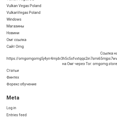
Vulkan Vegas Poland
VulkanVegas Poland
Windows
Магазины
Новини
Омг ссылка
Сайт Omg
Ссылка на
https://omgomgomg5j4yrr4mjdv3h5c5xfvxtqqs2in7smi65mjps7w
на Омг через Tor: omgomg.stor
Статьи
Финтех
Форекс обучение
Meta
Log in
Entries feed