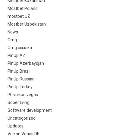
Mostbet Kazahstan
Mostbet Poland
mostbet UZ
Mostbet Uzbekistan
News
Omg
Omg ссылка
PinUp AZ
PinUp Azerbaydjan
PinUp Brazil
PinUp Russian
PinUp Turkey
PL vulkan vegas
Sober living
Software development
Uncategorized
Updates
Vulkan Vegas DE