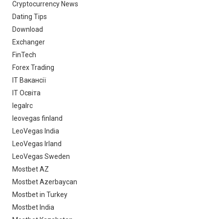
Cryptocurrency News
Dating Tips
Download
Exchanger
FinTech
Forex Trading
IT Вакансії
IT Освіта
legalrc
leovegas finland
LeoVegas India
LeoVegas Irland
LeoVegas Sweden
Mostbet AZ
Mostbet Azerbaycan
Mostbet in Turkey
Mostbet India