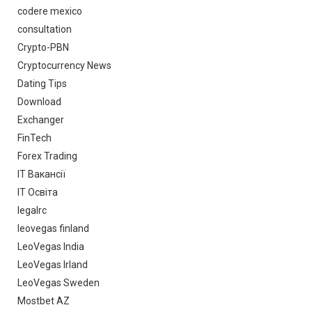
codere mexico
consultation
Crypto-PBN
Cryptocurrency News
Dating Tips
Download
Exchanger
FinTech
Forex Trading
IT Вакансії
IT Освіта
legalrc
leovegas finland
LeoVegas India
LeoVegas Irland
LeoVegas Sweden
Mostbet AZ