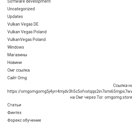
Software development
Uncategorized
Updates
Vulkan Vegas DE
Vulkan Vegas Poland
VulkanVegas Poland
Windows
Магазины
Новини
Омг ссылка
Сайт Omg
Ссылка на
https://omgomgomg5j4yrr4mjdv3h5c5xfvxtqqs2in7smi65mjps7w
на Омг через Tor: omgomg.stor
Статьи
Финтех
Форекс обучение