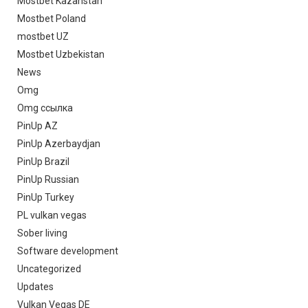
Mostbet Kazahstan
Mostbet Poland
mostbet UZ
Mostbet Uzbekistan
News
Omg
Omg ссылка
PinUp AZ
PinUp Azerbaydjan
PinUp Brazil
PinUp Russian
PinUp Turkey
PL vulkan vegas
Sober living
Software development
Uncategorized
Updates
Vulkan Vegas DE