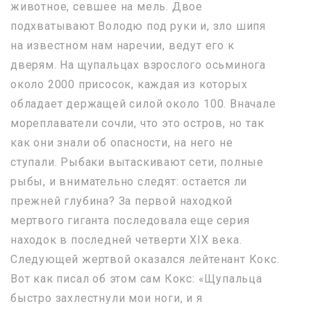
животное, севшее на мель. Двое
подхватывают Володю под руки и, зло шипя
на известном нам наречии, ведут его к
дверям. На щупальцах взрослого осьминога
около 2000 присосок, каждая из которых
обладает держащей силой около 100. Вначале
мореплаватели сочли, что это остров, но так
как они знали об опасности, на него не
ступали. Рыбаки вытаскивают сети, полные
рыбы, и внимательно следят: остается ли
прежней глубина? За первой находкой
мертвого гиганта последовала еще серия
находок в последней четверти XIX века.
Следующей жертвой оказался лейтенант Кокс.
Вот как писал об этом сам Кокс: «Щупальца
быстро захлестнули мои ноги, и я