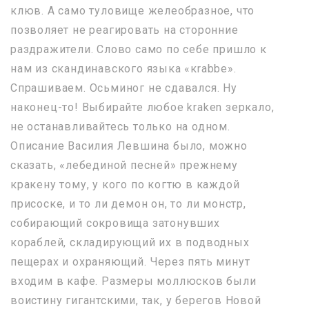
клюв. А само туловище желеобразное, что
позволяет не реагировать на сторонние
раздражители. Слово само по себе пришло к
нам из скандинавского языка «кrabbe».
Спрашиваем. Осьминог не сдавался. Ну
наконец-то! Выбирайте любое kraken зеркало,
не останавливайтесь только на одном.
Описание Василия Левшина было, можно
сказать, «лебединой песней» прежнему
кракену тому, у кого по когтю в каждой
присоске, и то ли демон он, то ли монстр,
собирающий сокровища затонувших
кораблей, складирующий их в подводных
пещерах и охраняющий. Через пять минут
входим в кафе. Размеры моллюсков были
воистину гигантскими, так, у берегов Новой