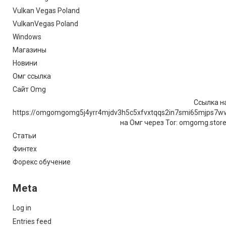
Vulkan Vegas Poland
VulkanVegas Poland
Windows
Магазины
Новини
Омг ссылка
Сайт Omg
Ссылка на
https://omgomgomg5j4yrr4mjdv3h5c5xfvxtqqs2in7smi65mjps7w
на Омг через Tor: omgomg.stor
Статьи
Финтех
Форекс обучение
Meta
Log in
Entries feed