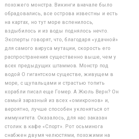
похожего монстра. Викинги вначале было
обрадовались, все острова известны и есть
на картах, но тут море вспенилось,
вздыбилось и из воды поднялось нечто.
Эксперты говорят, что, благодаря «удачной»
для самого вируса мутации, скорость его
распространения существенно выше, чем у
всех предыдущих штаммов. Монстр под
водой О гигантском существе, живущем в
море, с щупальцами и страстью топить
корабли писал еще Гомер. А Жюль Верн? Он
самый заразный из всех «омикронов» и,
вероятно, лучше способен уклоняться от
иммунитета. Оказалось, для нас заказан
столик в кафе «Спорт». Рот осьминога
снабжен двумя челюстями, похожими на