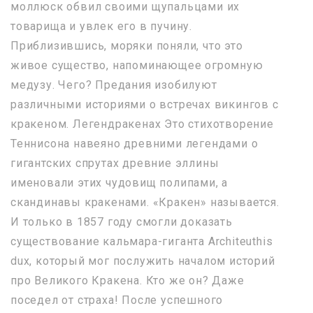
моллюск обвил своими щупальцами их
товарища и увлек его в пучину.
Приблизившись, моряки поняли, что это
живое существо, напоминающее огромную
медузу. Чего? Предания изобилуют
различными историями о встречах викингов с
кракеном. Легендракенах Это стихотворение
Теннисона навеяно древними легендами о
гигантских спрутах древние эллины
именовали этих чудовищ полипами, а
скандинавы кракенами. «Кракен» называется.
И только в 1857 году смогли доказать
существование кальмара-гиганта Architeuthis
dux, который мог послужить началом историй
про Великого Кракена. Кто же он? Даже
поседел от страха! После успешного