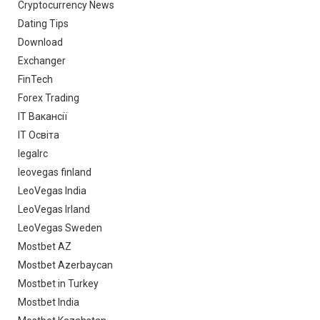
Cryptocurrency News
Dating Tips
Download
Exchanger
FinTech
Forex Trading
IT Вакансії
IT Освіта
legalrc
leovegas finland
LeoVegas India
LeoVegas Irland
LeoVegas Sweden
Mostbet AZ
Mostbet Azerbaycan
Mostbet in Turkey
Mostbet India