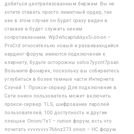
добиться централизованным биржам. Вы не
хотите ставить просто лимитный ордер, так
как в этом случае он будет сразу виден в
стакане и будет служить неким
сопротивлением. Wp3whcaptukkyx5i.onion –
ProCrd относительно новый и развивающийся
кардинг-форум, имеются подключения к
клирнету, будьте осторожны oshix7yycnt7psan.
Возьмите фонарик, поскольку вы собираетесь
углубиться в более темные части Интернета.
Случай 1: Прокси-сервер Для подключения в
Сети онион пользователь может включить
прокси-сервер. TLS, шифрование паролей
пользователей, 100 доступность и другие
плюшки. Onion/?x1 – runion форум, есть что
почитать vvvvvvvv766nz273.onion – НС форум.