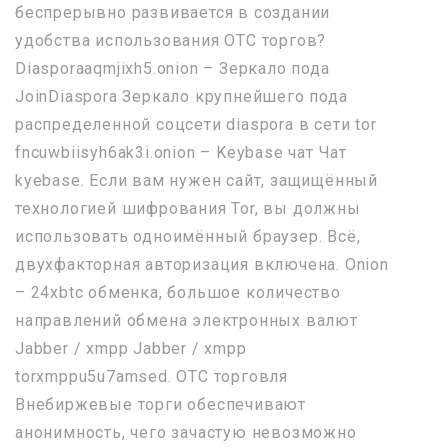
беспрерывно развивается в создании
удобства использования OTC торгов?
Diasporaaqmjixh5.onion – Зеркало пода
JoinDiaspora Зеркало крупнейшего пода
распределенной соцсети diaspora в сети tor
fncuwbiisyh6ak3i.onion – Keybase чат Чат
kyebase. Если вам нужен сайт, защищённый
технологией шифрования Tor, вы должны
использовать одноимённый браузер. Всё,
двухфакторная авторизация включена. Onion
– 24xbtc обменка, большое количество
направлений обмена электронных валют
Jabber / xmpp Jabber / xmpp
torxmppu5u7amsed. OTC торговля
Внебиржевые торги обеспечивают
анонимность, чего зачастую невозможно