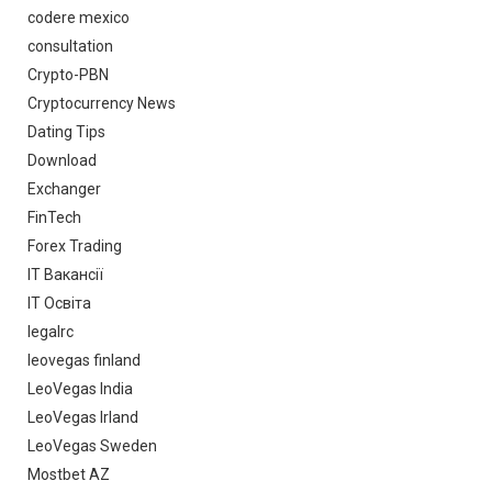
codere mexico
consultation
Crypto-PBN
Cryptocurrency News
Dating Tips
Download
Exchanger
FinTech
Forex Trading
IT Вакансії
IT Освіта
legalrc
leovegas finland
LeoVegas India
LeoVegas Irland
LeoVegas Sweden
Mostbet AZ