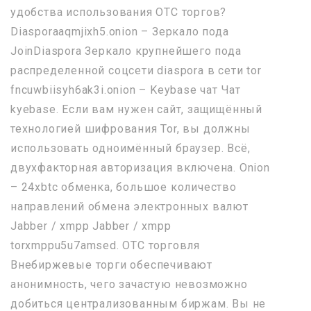
удобства использования OTC торгов?
Diasporaaqmjixh5.onion – Зеркало пода
JoinDiaspora Зеркало крупнейшего пода
распределенной соцсети diaspora в сети tor
fncuwbiisyh6ak3i.onion – Keybase чат Чат
kyebase. Если вам нужен сайт, защищённый
технологией шифрования Tor, вы должны
использовать одноимённый браузер. Всё,
двухфакторная авторизация включена. Onion
– 24xbtc обменка, большое количество
направлений обмена электронных валют
Jabber / xmpp Jabber / xmpp
torxmppu5u7amsed. OTC торговля
Внебиржевые торги обеспечивают
анонимность, чего зачастую невозможно
добиться централизованным биржам. Вы не