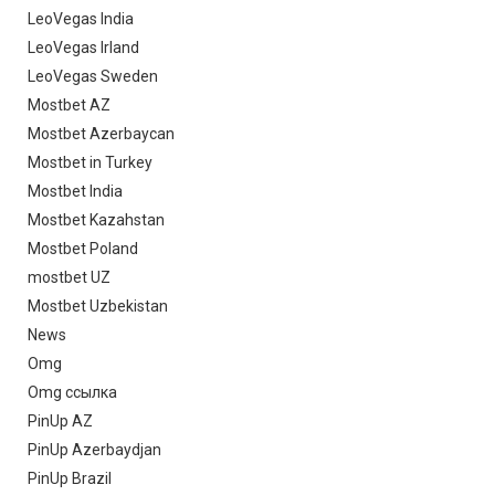
LeoVegas India
LeoVegas Irland
LeoVegas Sweden
Mostbet AZ
Mostbet Azerbaycan
Mostbet in Turkey
Mostbet India
Mostbet Kazahstan
Mostbet Poland
mostbet UZ
Mostbet Uzbekistan
News
Omg
Omg ссылка
PinUp AZ
PinUp Azerbaydjan
PinUp Brazil