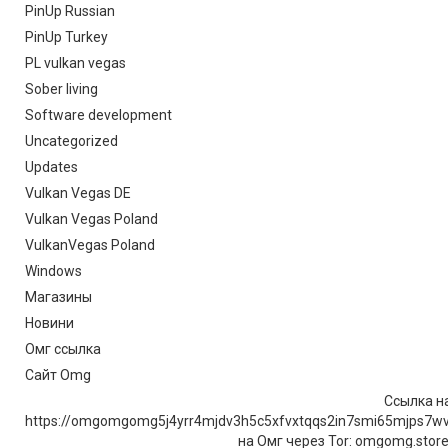
PinUp Russian
PinUp Turkey
PL vulkan vegas
Sober living
Software development
Uncategorized
Updates
Vulkan Vegas DE
Vulkan Vegas Poland
VulkanVegas Poland
Windows
Магазины
Новини
Омг ссылка
Сайт Omg
Ссылка на
https://omgomgomg5j4yrr4mjdv3h5c5xfvxtqqs2in7smi65mjps7w
на Омг через Tor: omgomg.stor