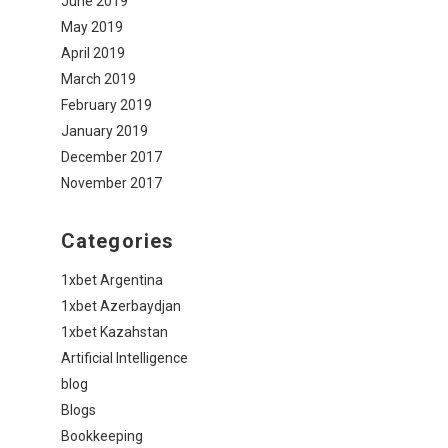
June 2019
May 2019
April 2019
March 2019
February 2019
January 2019
December 2017
November 2017
Categories
1xbet Argentina
1xbet Azerbaydjan
1xbet Kazahstan
Artificial Intelligence
blog
Blogs
Bookkeeping