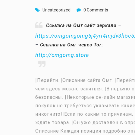
Uncategorized
0 Comments
Ссылка на Омг сайт зеркало
–
https://omgomgomg5j4yrr4mjdv3h5c5
–
Ссылка на Омг через Tor:
http://omgomg.store
|Перейти. |Описание сайта Омг. |Перейт
чем здесь можно заняться. |В первую 
безопасны. |Некоторые он-лайн магазин
покупок не требуеться указывать каки
инкогнито!|Если по каким то причинам,
ждать товара. |Он уже доставлен в опр
Описание Каждая позиция подробно опи