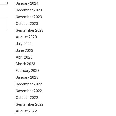
January 2024
December 2023
November 2023
October 2023
September 2023
August 2023
July 2023
June 2023
April 2023
March 2023
February 2023
January 2023
December 2022
November 2022
October 2022
September 2022
August 2022