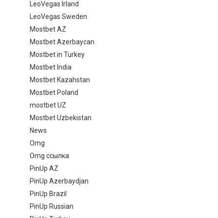
LeoVegas Irland
LeoVegas Sweden
Mostbet AZ
Mostbet Azerbaycan
Mostbet in Turkey
Mostbet India
Mostbet Kazahstan
Mostbet Poland
mostbet UZ
Mostbet Uzbekistan
News
Omg
Omg ссылка
PinUp AZ
PinUp Azerbaydjan
PinUp Brazil
PinUp Russian