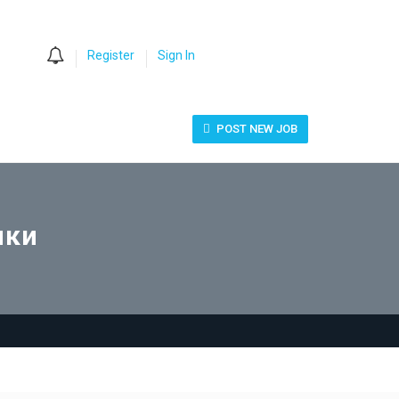
0
Register
Sign In
POST NEW JOB
ики