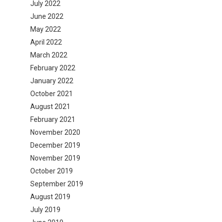
July 2022
June 2022
May 2022
April 2022
March 2022
February 2022
January 2022
October 2021
August 2021
February 2021
November 2020
December 2019
November 2019
October 2019
September 2019
August 2019
July 2019