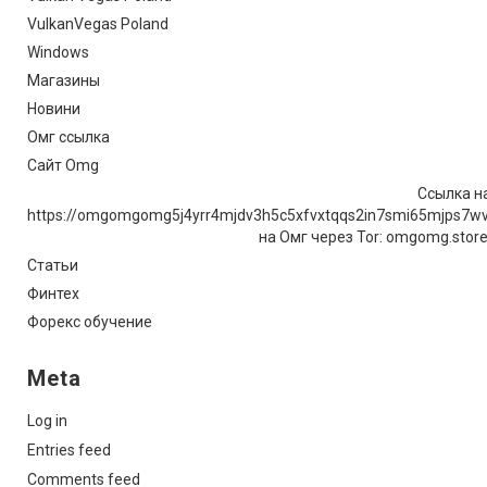
VulkanVegas Poland
Windows
Магазины
Новини
Омг ссылка
Сайт Omg
Ссылка на
https://omgomgomg5j4yrr4mjdv3h5c5xfvxtqqs2in7smi65mjps7w
на Омг через Tor: omgomg.stor
Статьи
Финтех
Форекс обучение
Meta
Log in
Entries feed
Comments feed