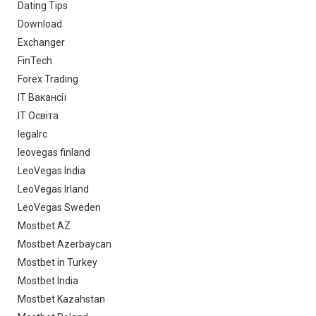
Dating Tips
Download
Exchanger
FinTech
Forex Trading
IT Вакансії
IT Освіта
legalrc
leovegas finland
LeoVegas India
LeoVegas Irland
LeoVegas Sweden
Mostbet AZ
Mostbet Azerbaycan
Mostbet in Turkey
Mostbet India
Mostbet Kazahstan