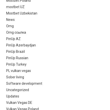
Mostbet Poland
mostbet UZ
Mostbet Uzbekistan
News
Omg
Omg ссылка
PinUp AZ
PinUp Azerbaydjan
PinUp Brazil
PinUp Russian
PinUp Turkey
PL vulkan vegas
Sober living
Software development
Uncategorized
Updates
Vulkan Vegas DE
Vulkan Vegas Poland