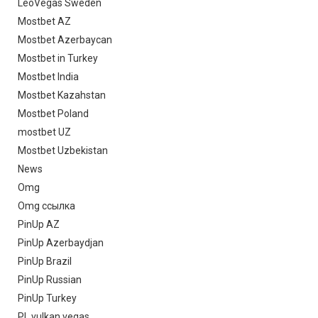
LeoVegas Sweden
Mostbet AZ
Mostbet Azerbaycan
Mostbet in Turkey
Mostbet India
Mostbet Kazahstan
Mostbet Poland
mostbet UZ
Mostbet Uzbekistan
News
Omg
Omg ссылка
PinUp AZ
PinUp Azerbaydjan
PinUp Brazil
PinUp Russian
PinUp Turkey
PL vulkan vegas