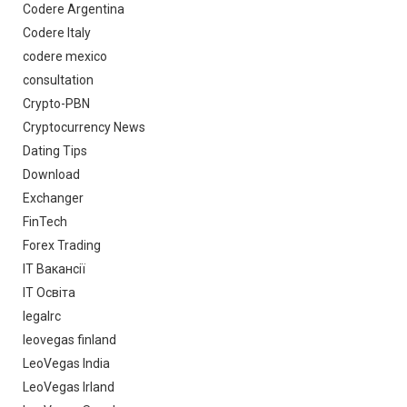
Codere Argentina
Codere Italy
codere mexico
consultation
Crypto-PBN
Cryptocurrency News
Dating Tips
Download
Exchanger
FinTech
Forex Trading
IT Вакансії
IT Освіта
legalrc
leovegas finland
LeoVegas India
LeoVegas Irland