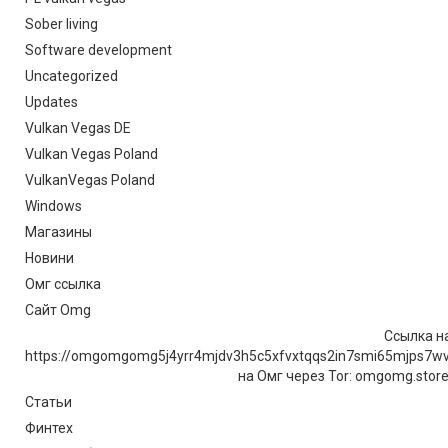
Sober living
Software development
Uncategorized
Updates
Vulkan Vegas DE
Vulkan Vegas Poland
VulkanVegas Poland
Windows
Магазины
Новини
Омг ссылка
Сайт Omg
Ссылка на
https://omgomgomg5j4yrr4mjdv3h5c5xfvxtqqs2in7smi65mjps7w
на Омг через Tor: omgomg.stor
Статьи
Финтех