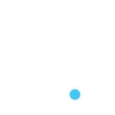
Instagram, ВКонтакте. Позиций товаров
находится на складе компании в Московском
регионе. Менеджер по закупкам запчастей
Котолевский Павел График отгрузок в
предпраздничные дни Новое поступление
товаров на склад Крамп. Какие преимущества
Kramp может предложить вашей компании?
Актуальная информация о текущих запасах и
сроках доставки. Моделей товаров. Компания
Kramp международный поставщик запчастей
для сельскохозяйственной техники запустила
новый функционал в интернет-магазине.
Средняя оценка этого сайта:.4 Описание:
Сельскохозяйственная техника Запчасти
сельхозтехники, оборудование и товары для
животноводства kramp Its that easy. Кроме