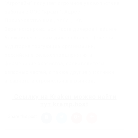
“Агротайм” получает огромное удовольствие
работая с ООО “крамп”. Адрес :
Производственная., вл6с1,. Кв.
Зарегистрироваться Карта дилеров Найдите
ближайшего к вам дилера Kramp. Целевая
аудитория торгующие организации,
российские сельхозпредприятия и
фермерские хозяйства, производители
запасных частей, а также другие участники
аграрного и строительного рынков.
Ссылку на
Kraken
можно найти
тут
kramp.host
Share this post