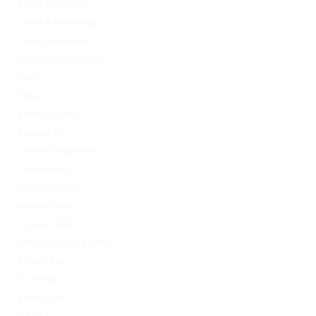
1xbet Argentina
1xbet Azerbaydjan
1xbet Kazahstan
Artificial Intelligence
blog
Blogs
Bookkeeping
Codere AR
Codere Argentina
Codere Italy
codere mexico
consultation
Crypto-PBN
Cryptocurrency News
Dating Tips
Download
Exchanger
FinTech