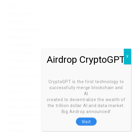
Omg
Omg ссылка
PinUp AZ
PinUp Azerbaydjan
PinUp Brazil
PinUp Russian
PinUp Turkey
PL vulkan vegas
Sober living
Software development
CryptoGPT is the first technology to
Uncategorized
successfully merge blockchain and
Updates
AI
Vulkan Vegas DE
created to decentralize the wealth of
the trillion dollar AI and data market.
Vulkan Vegas Poland
Big Airdrop announced!
VulkanVegas Poland
Visit
Windows
Магазины