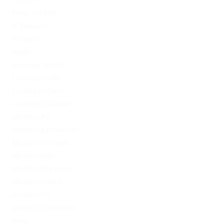
Forex Trading
IT Вакансії
IT Освіта
legalrc
leovegas finland
LeoVegas India
LeoVegas Irland
LeoVegas Sweden
Mostbet AZ
Mostbet Azerbaycan
Mostbet in Turkey
Mostbet India
Mostbet Kazahstan
Mostbet Poland
mostbet UZ
Mostbet Uzbekistan
News