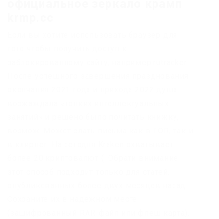
официальное зеркало крамп
krmp.cc
Если вы хотите использовать браузер для
того чтобы получить доступ к
заблокированному сайту, например rutracker.
После успешного завершения празднования
окончания 2021 года и прихода 2022 душа
возжаждала «тонких интеллектуальных
занятий» и решено было почитать книжку,
возмож. Может слать письма как в TOR, так и
в клирнет. На сегодня Kraken охватывает
более 20 криптовалют (. Обрати внимание:
этот способ подходит только для статей,
опубликованных более двух месяцев назад.
Сохраните их в надежном месте
(зашифрованный RAR-файл или флеш карта).