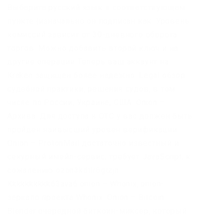
Выберите русский язык в соответствующем
пункте (изначально он подписан как. Уровень
комиссий зависит от 30-дневного оборота
торгов. Можно добавить второй ключ и на
другие операции Теперь ваш аккаунт на
Kraken защищен более надежно. Legal обзор
судебной практики, решения судов, в том
числе по России, Украине, США. Onion –
Архива. Для доступа к OTC у вас должен быть
пройден наивысший уровен верификации.
Onion – ProtonMail достаточно известный и
секурный имейл-сервис, требует JavaScript, к
сожалению ozon3kdtlr6gtzjn.
Kkkkkkkkkk63ava6.onion – Whonix,.onion-
зеркало проекта Whonix. Onion – Bitcoin
Blender очередной биткоин-миксер, который