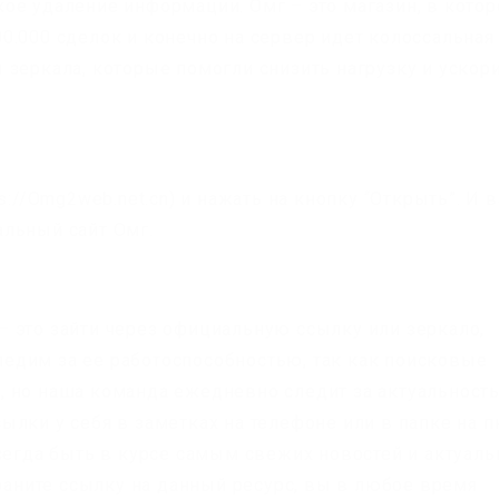
ое удаление информации. Омг – это магазин, в кото
0.000 сделок и конечно на сервер идет колоссальная
 зеркала, которые помогли снизить нагрузку и ускор
g
s://Omg2web.net.cn) и нажать на кнопку “Открыть”. И в
льный сайт Омг.
 это зайти через официальную ссылку или зеркало,
едим за ее работоспособностью, так как поисковые
 но наша команда ежедневно следит за актуальност
лки у себя в заметках на телефоне или в папке на пк
всегда быть в курсе самым свежих новостей и актуал
храните ссылку на данный ресурс, вы в любое время