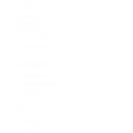
May 2019
April 2019
March 2019
February 2019
January 2019
.
December 2017
November 2017
Categories
1xbet Argentina
1xbet Azerbaydjan
1xbet Kazahstan
Artificial Intelligence
blog
Blogs
Bookkeeping
Codere AR