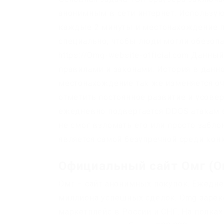
анонимным в сети интернет. Использую
каждые 2 минуты и местонахождение п
специально, чтобы люди могли обезопа
https://Omg-website-official.com Данны
правилами и законами. История в данн
местонахождение так же изменяется оче
отметить постоянное развитие и усове
ежедневно подвергается DDOS атакам е
не смог взломать его или просто забло
является самой безупречной среди конк
Официальный сайт Омг (O
Омг – сайт анонимных покупок. Ежедне
миллиона успешных сделок. Omg зарек
маркетплейс в России и СНГ. На полка