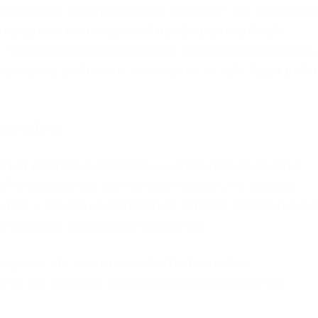
зьями или родственниками. Зеркало – это специальн
направлять пользователей на официальный сайт
 – это официальный сайт Omg, который доступен тол
ть ссылку в обычном поисковике, то сайт будет рабо
ка на Omg:
может работать с перебоями, и открываться должно
PN соединения, там где Вам говорят, что зеркало
и ТОР – это левые (фейковые) зеркала, созданные дл
и собирать данные с их аккаунтов.
браузере, что несомненно подтверждает ее
и на тор браузере практически не возможно без