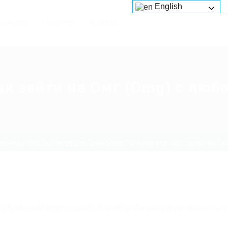
English
Services
Platforms
About us
к зайти на Омг (Omg) с люб
4yrr4mjdv3h5c5xfvxtqqs2in7smi65mjps7wvkmqmtqd.bizСсылка на Омг
g5j4yrr4mjdv3h5c5xfvxtqqs2in7smi65mjps7wvkmqmtqd.bizСсылка на