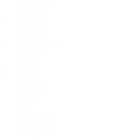
Codere Argentina
Codere Italy
ано
codere mexico
consultation
Crypto-PBN
и
Cryptocurrency News
Dating Tips
Download
ер
Exchanger
FinTech
день
Forex Trading
IT Вакансії
IT Освіта
legalrc
leovegas finland
LeoVegas India
LeoVegas Irland