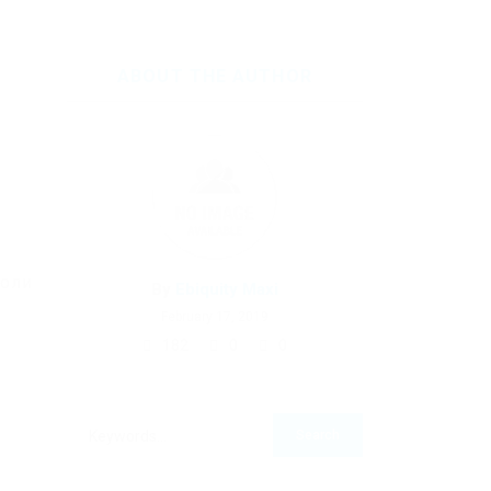
ABOUT THE AUTHOR
роли
By
Ebiquity Maxi
February 17, 2019
182
0
0