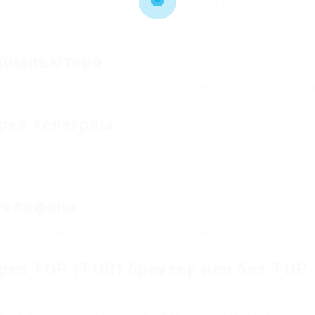
пно расписано, как зайти на сайт Omg (Омг) через или
 компьютера
ано, как зайти на сайт Omg (Омг) с любого компьютера
ерез телеграм
пно расписано, как зайти на сайт Omg (Омг) через
 телефона
но, как зайти на сайт Omg (Омг) с телефона
ерез ТОР (TOR) браузер или без ТОР
ется в том, чтобы пользователь был полностью