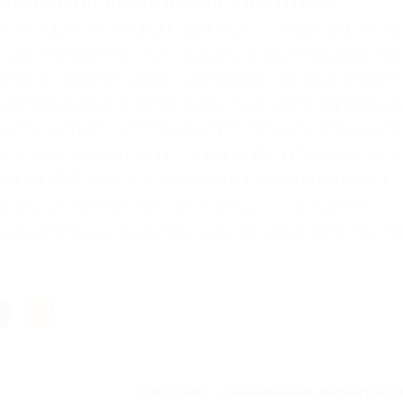
 продавцов ежедневно обрабатывают заявки и
Е и опасное – это фейковые ссылки и зеркала, кото
т оригинальных, но стоит присмотреться и видишь, ка
годня это один из самых популярных способов обмана
внимательными и осторожными при выборе зеркала ил
 новых сайтов, желающих заработать не честным пут
 которых стало возможно проверять дату создания то
едневно 2.000 тысячи программистов и маркетологов
азина анонимных покупок. Сейчас, чтобы новому
оделать всего несколько простых действий и уже че
Омг Сайт – анонимный маркетплей