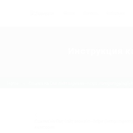
Home
Careers
Industries
Инструкция ка
Home
Ссылка на Омг сайт зеркало - https://omgomgomg5j
Ссылка на Омг сайт зеркало - https://omgomgom
категории