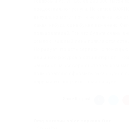
товаров и услуг. Более 200.000 тысяч
предоставляют услуги. Но самое ВАЖНО
визуально могут почти не отличаться о
какая-нибудь одна буква изменена. Се
пользователей. Так что будьте очень 
ссылок. Каждый день появляются сотни
Но радует что есть сервисы с помощью
или иного ресурса в сети интернет. Еж
работают на усовершенствованием маг
пользователю оформить заказ нужно пр
пару минут получить товар на руки.
Share this post
Omg магазин onion зеркала Омг...
Previous Post