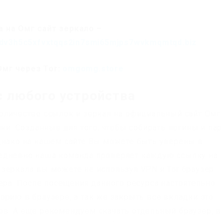
 на Омг сайт зеркало –
dv3h5c5xfvxtqqs2in7smi65mjps7wvkmqmtqd.biz
Омг через Tor:
omgomg.store
с любого устройства
оличество ссылок и зеркал на официальный сайт Омг
йки. Созданные для того, чтобы собирать логины и па
днако на нашем сайте Вы можете быть уверены в
едневно наша команда проверяет каждую ссылку на
зеркала вы можете не используя VPN и Tor браузер
ера. После посещения данного ресурса настоятельно
орию в браузере, а так же закрыть все вкладки это
в. А еще рекомендуем скачать отдельный браузер, в