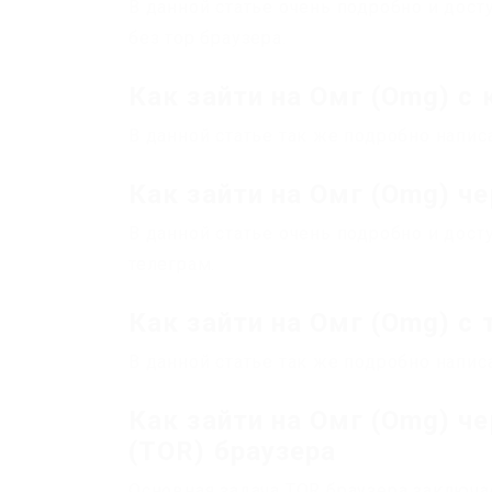
В данной статье очень подробно и досту
без тор браузера.
Как зайти на Омг (Omg) с
В данной статье так же подробно напис
Как зайти на Омг (Omg) ч
В данной статье очень подробно и досту
телеграм.
Как зайти на Омг (Omg) с
В данной статье так же подробно написа
Как зайти на Омг (Omg) ч
(TOR) браузера
Основная задача TOR браузера заключа