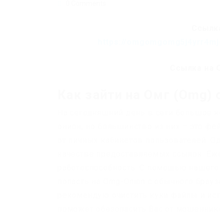
0 Comments
Ссылка
https://omgomgomg5j4yrr4mj
Ссылка на 
Как зайти на Омг (Omg) 
На сегодняшний день в сети большое к
онион, но большинство из них – это фе
от личных кабинетов пользователей. О
качестве предоставляемых ссылок. Еж
работоспособность. С помощью нашего 
попасть на Omg-Onion с обычного брауз
рекомендую очистить куки файлы и ист
поможет обезопасить Вас от мошеннико