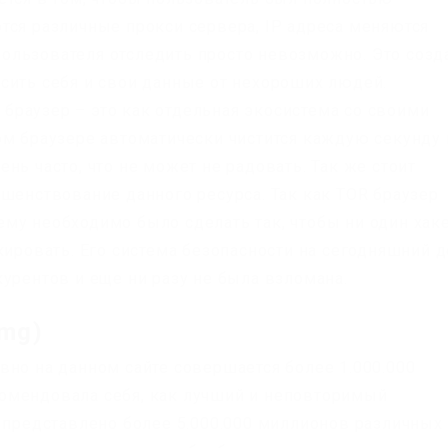
тся различные прокси сервера, IP адреса меняются
ользователя отследить просто невозможно. Это созд
сить себя и свои данные от нехороших людей.
й браузер – это как отдельная экосистема со своими
ом браузере автоматически чистится каждую секунду 
нь часто, что не может не радовать. Так же стоит
ршенствование данного ресурса. Так как TOR браузер
му необходимо было сделать так, чтобы ни один хак
кировать. Его система безопасности на сегодняшний 
урентов и еще ни разу не была взломана.
mg)
вно на данном сайте совершается более 1.000.000
омендовала себя, как лучший и неповторимый
х представлено более 5.000.000 миллионов различных