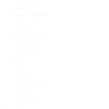
LeoVegas Sweden
рые
Mostbet AZ
к
Mostbet Azerbaycan
Mostbet in Turkey
Mostbet India
и
Mostbet Kazahstan
ем.
Mostbet Poland
го
mostbet UZ
Mostbet Uzbekistan
News
рез
Omg
Omg ссылка
PinUp AZ
PinUp Azerbaydjan
PinUp Brazil
PinUp Russian
PinUp Turkey
с...