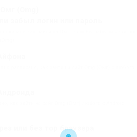
 Омг (Omg)
сли забыл логин или пароль
и показали как зайти на Омг, если Вы забыли свой ло
 (Omg)
 Айфона
пно расписано, как зайти на сайт Omg (Омг) с любого
 Андроида
но, как зайти на сайт Omg (Омг) любого с Android
рез или без тор браузера