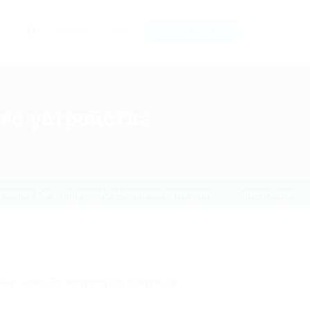
0
Register
Sign In
POST NEW JOB
ого устройства
 через Tor: omgomg.storeНазвание категории
Current Page
 Омг через Tor: omgomg.storeНазвание