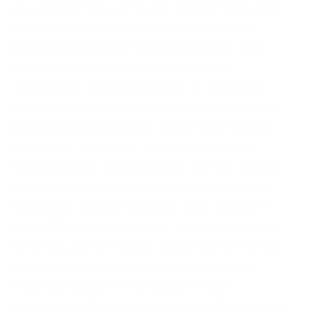
конце 2018 года и с тех пор превратил форум
в процветающее и активное сообщество.
Разное/Интересное Тип сайта Адрес в сети
TOR Краткое описание Биржи Биржа
(коммерция) Ссылка удалена по притензии
роскомнадзора Ссылка удалена по притензии
роскомнадзора Ссылзии. Onion Matrix хостинг
картинок в торі, макс. Торговая площадка
поддерживают криптовалюты Bitcoin, Monero,
LTC. Работают как в регионах России так и в
некоторых странах бывшего ссср. Онлайн 8
scihub22266oqcxt. Онлайн 1 cryptex3m3o4vygu.
Но есть и другие товары. Onion Onelon стрічка
новин плюс їх обговорення, а також чани
(гілки для швидкого спілкування аля
імаджборда Двач і тд). Литература Литература