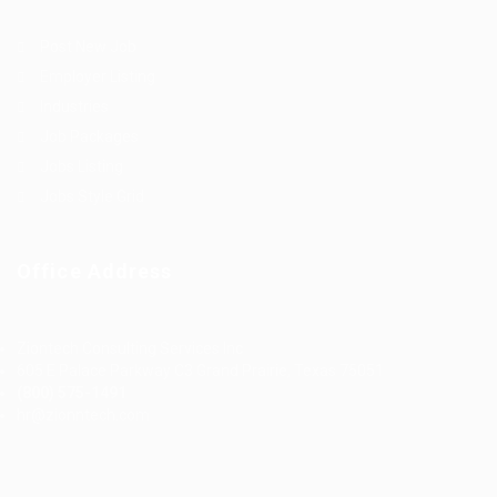
Post New Job
Employer Listing
Industries
Job Packages
Jobs Listing
Jobs Style Grid
Office Address
Ziontech Consulting Services Inc
605 E Palace Parkway C3 Grand Prairie, Texas 75051
(800) 575-1491
hr@zionntech.com