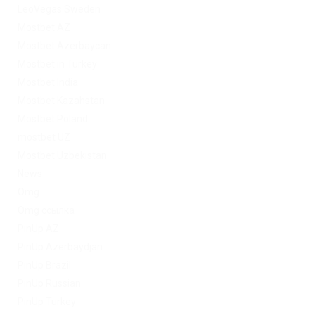
LeoVegas Sweden
Mostbet AZ
Mostbet Azerbaycan
Mostbet in Turkey
Mostbet India
Mostbet Kazahstan
Mostbet Poland
mostbet UZ
Mostbet Uzbekistan
News
Omg
Omg ссылка
PinUp AZ
PinUp Azerbaydjan
PinUp Brazil
PinUp Russian
PinUp Turkey