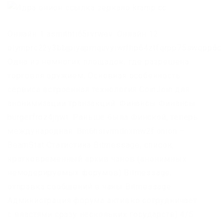
Онлайн 1 asmithti65rvrwev. Онлайн 12
olymprc22y3bbjpiyaprnquvyiwrfhp64ztfqrpp75swqpp6c
Одна из немногих площадок, где разрешена
торговля оружием. Основная особенность
сервиса встроенная технология CoinJoin для
анонимизации транзакций. Финансы Финансы
burgerfroz4jrjwt. Раньше была Финской, теперь
международная. Bm6hsivrmdnxmw2f.onion –
BeamStat Статистика Bitmessage, список,
кратковременный архив чанов (анонимных
немодерируемых форумов) Bitmessage,
отправка сообщений в чаны Bitmessage.
Администрация форума активно сотрудничает
с властями сразу нескольких государств).4/5