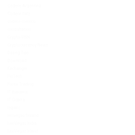
Codere Argentina
Codere Italy
codere mexico
consultation
Crypto-PBN
Cryptocurrency News
Dating Tips
Download
Exchanger
FinTech
Forex Trading
IT Вакансії
IT Освіта
legalrc
leovegas finland
LeoVegas India
LeoVegas Irland