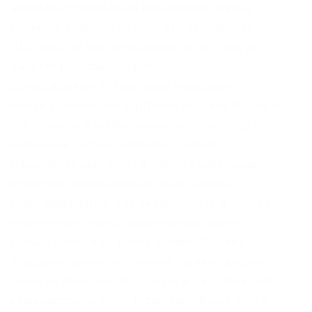
sblib3fk2gryb46d.onion Библиотека Траума
большое количество книг для скачивания
(fb2, html, txt без регистрации и смс. Org, не
вимагає реєстрації Офлайн 2
uj3wazyk5u4hnvtk. Торговые площадки СНГ
monza крупнейший торговый кардинг форум в
СНГ. Онлайн 1 rekt5jo5nuuadbie. Onion Pic2Tor
анонімний хостинг картинок. Онлайн 3
flibustahezeous3.onion Флибуста найбільша
бібліотека безкоштовних книг Онлайн 2
yuxv6qujajqvmypv. Для безопасности и полной
анонимности необходимо использовать
только полный кошелек Monero GUI, без
передачи приватного ключа. Однако добрые
люди не дали ресурсу кануть в лету: бывший
администратор Exploit приобрел бэкап XSS в