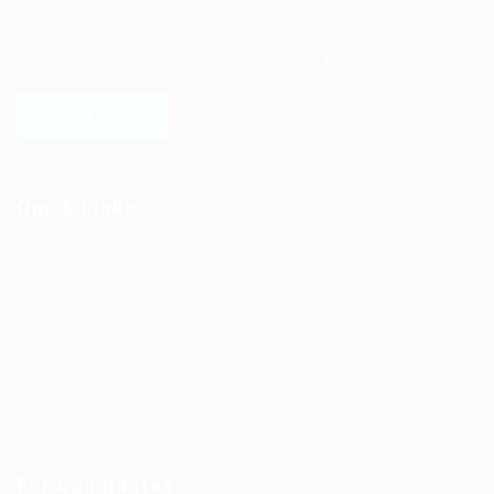
all shapes and sizes with high-quality applicants and vice
versa. We have a vigorous network of quality candidates
to help find the talent you need, faster and proficiently.
LEARN MORE
Quick Links
Job Packages
Jobs
Post New Job
Jobs Style Grid
Employer Listing
Industries
For Candidates