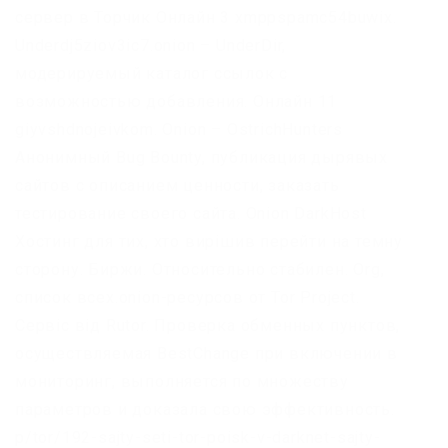
сервер в Торчик Онлайн 3 xmppspamc54buwix.
Underdj5ziov3ic7.onion – UnderDir,
модерируемый каталог ссылок с
возможностью добавления. Онлайн 11
giyvshdnojeivkom. Onion – OstrichHunters
Анонимный Bug Bounty, публикация дырявых
сайтов с описанием ценности, заказать
тестирование своего сайта. Onion DarkHost
Хостинг для тих, хто вирішив перейти на темну
сторону. Биржи. Относительно стабилен. Org,
список всех.onion-ресурсов от Tor Project.
Сервіс від Rutor. Проверка обменных пунктов,
осуществляемая BestChange при включении в
мониторинг, выполняется по множеству
параметров и доказала свою эффективность.
p/tor/192-sajty-seti-tor-poisk-v-darknet-sajty-