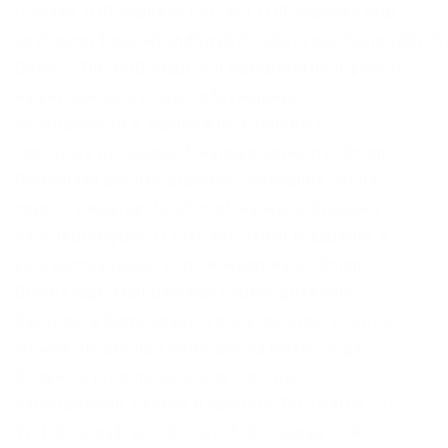
Ссылка TOR зеркало Ссылка TOR зеркало http
xssforumv3isucukbxhdhwz67hoa5e2voakcfkuieq4ch257
Onion – The HUB старый и авторитетный форум
на английском языке, обсуждение
безопасности и зарубежных топовых
торговых площадок *-направленности. Onion
ProtonMail досить відомий і секурний імейл-
сервіс, вимагає JavaScript, на жаль Онлайн 2
ozon3kdtlr6gtzjn. О том, как зайти в даркнет я
уже рассказывал в этом материале. Onion
Bitmessage Mail Gateway сервіс дозволяє
Законекть Bitmessage з електронною поштою,
можна писати на Емайл або на бітмесседж
Онлайн 2 protonirockerxow. Хостинг
изображений, сайтов и прочего Tor. Статья 222
УК РФ штраф до 200 тыс. 5/5 Ссылка TOR