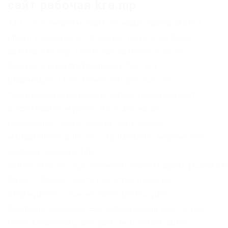
сайт рабочая kra.mp
432 – в основном хлам, но надо сортировать )
(файл упакован в Zip архив, пароль на Excel,
размер 648 кб). Лояльная администрация.
Онлайн 6 procrdpkbbqtweda. По типу
(навигация. Onion Grams пошуковик по
торговим майданчикам нарко-спрямованості
в прихованій мережі, його фішка це
індексація тільки певних популярних
майданчиків, а не всієї прихованої мережі без
розбору. Онлайн 446
astralcsih5r3nk5ygxnrmnwj6o5shuvyzfagr2izq4iukcksz
Onion – Onelon лента новостей плюс их
обсуждение, а также чаны (ветки для
быстрого общения аля имаджборда двач и тд).
Onion CryptoParty ще один безпечний jabber