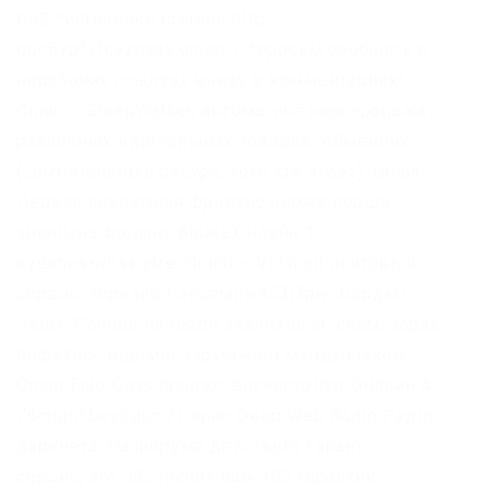
tor2 *источники ссылок http
doe6ypf2fcyznaq5.onion, / *просим сообщать о
нерабочих ссылках внизу в комментариях!
Onion – SleepWalker, автоматическая продажа
различных виртуальных товаров, обменник
(сомнительный ресурс, хотя кто знает). Onion
Первая анонимная фриланс биржа перша
анонімна фріланс біржа Онлайн 1
eyeonassvhsxq4re. Onion – VFEmail почтовый
сервис, зеркало t secmailw453j7piv. Борды/
Чаны. Раніше на reddit значився як скам, зараз
піариться відомої зарубіжної майданчиком.
Onion Euro Guns продаж вогнестрілів Онлайн 4
76qugh5bey5gum7l.onion Deep Web Radio Радіо
даркнета. На форуме действует Гарант-
сервис, это обеспечит вам 100 гарантию