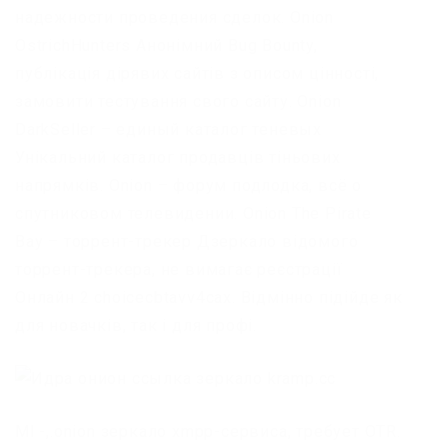
надежности проведения сделок. Onion
OstrichHunters Анонімний Bug Bounty,
публікація дірявих сайтів з описом цінності,
замовити тестування свого сайту. Onion
DarkSeller – единый каталог теневых
Унікальний каталог продавців тіньових
напрямків. Onion – форум подлодка, всё о
спутниковом телевидении. Onion The Pirate
Bay – торрент-трекер Дзеркало відомого
торрент-трекера, не вимагає реєстрації
Онлайн 2 choicecbtavv4cax. Відмінно підійде як
для новачків, так і для профі.
Ml -,.onion зеркало xmpp-сервиса, требует OTR.