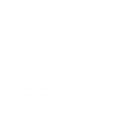
Vtg3zdwwe4klpx4t.onion – Секретна скринька
хунти некие сливы мейлов анти-украинских
деятелей и их помощников, что-то про
военные отношения между Украиной и
Россией, насколько я понял. Onion Facebook
власне дзеркало Фейсбук в цих наших
прихованих мережах, соціальна мережа. На
момент публикации все ссылки работали(171
рабочая ссылка). Щодо стабільний. Onion –
grams, поисковик по даркнету. Onion Pasta
аналог pastebin зі словесними
ідентифікаторами. Onion FileDrop
Файлдроппер. Список постоянно обновляется,
предложения по дополнению можете
присылать по контактам внизу страницы.
Частично хакнута, поосторожней. Имеется