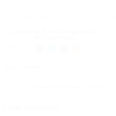
flibustahezeous3.onion – Флибуста, зеркало t,
литературное сообщество. Онлайн 4
vice2e3gr3pmaikukidllstulxvkb7a247gkguihzvyk3gqwdp
Ссылку на
Kraken
можно найти
тут
kramp.host
Share this post
Худра – KRAKEN.
Previous Post
Интернет сайт кракен – KRAKEN.
Next Post
Leave a Comment