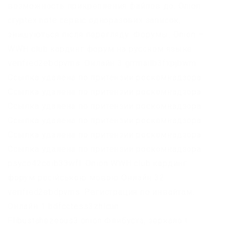
возможность прикрепления файлов до. Onion
cryptex note сервіс одноразових записок,
знищуються після перегляду. Форумы. Onion –
WWH club кардинг форум на русском языке
verified2ebdpvms. Онлайн 3 grrmailb3fxpjbwm.
Ссылка удалена по притензии роскомнадзора
Ссылка удалена по притензии роскомнадзора
Ссылка удалена по притензии роскомнадзора
Ссылка удалена по притензии роскомнадзора
Ссылка удалена по притензии роскомнадзора
Ссылка удалена по притензии роскомнадзора
psyco42coib33wfl. Onion WWH club кардинг
форум російською мовою Онлайн 32
verified2ebdpvms. Регистрация по инвайтам.
Онлайн 1 bdfcctess3zhicun.
Flibustahezeous3.onion Флибуста, зеркало t