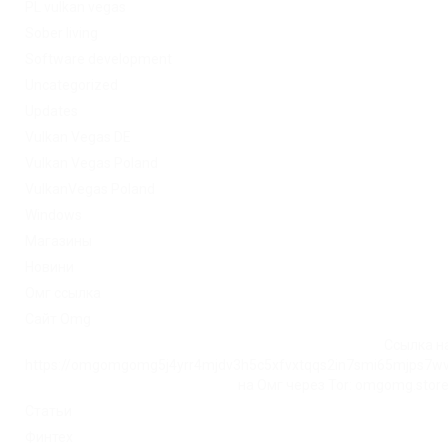
PL vulkan vegas
Sober living
Software development
Uncategorized
Updates
Vulkan Vegas DE
Vulkan Vegas Poland
VulkanVegas Poland
Windows
Магазины
Новини
Омг ссылка
Сайт Omg
Ссылка на
https://omgomgomg5j4yrr4mjdv3h5c5xfvxtqqs2in7smi65mjps7w
на Омг через Tor: omgomg.stor
Статьи
Финтех