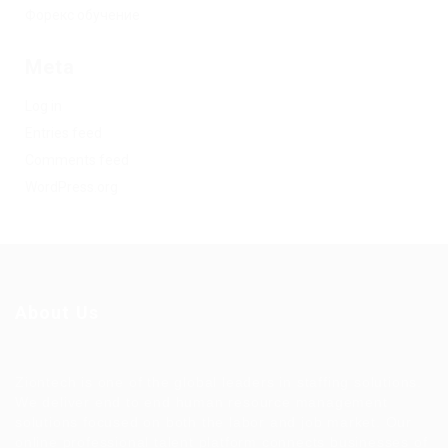
Форекс обучение
Meta
Log in
Entries feed
Comments feed
WordPress.org
About Us
Ziontech is one of the global leaders in staffing solutions.
We deliver end to end human resource management
solutions focused on both the labor and job market. Our
online professional talent platform connects businesses of