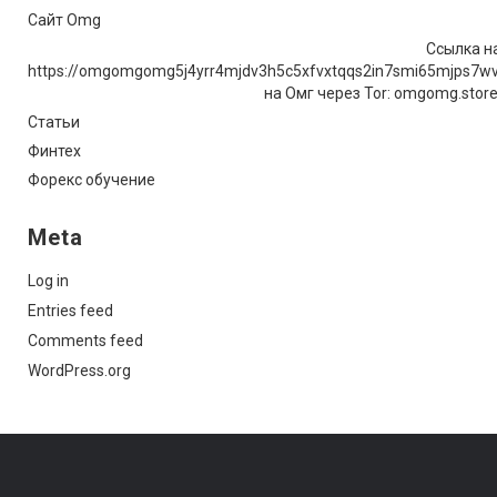
Сайт Omg
Ссылка на
https://omgomgomg5j4yrr4mjdv3h5c5xfvxtqqs2in7smi65mjps7w
на Омг через Tor: omgomg.stor
Статьи
Финтех
Форекс обучение
Meta
Log in
Entries feed
Comments feed
WordPress.org