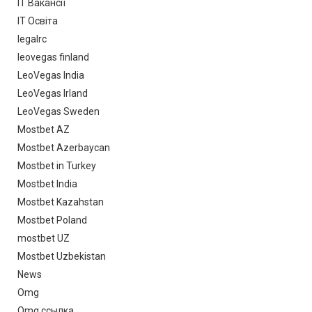
IT Вакансії
IT Освіта
legalrc
leovegas finland
LeoVegas India
LeoVegas Irland
LeoVegas Sweden
Mostbet AZ
Mostbet Azerbaycan
Mostbet in Turkey
Mostbet India
Mostbet Kazahstan
Mostbet Poland
mostbet UZ
Mostbet Uzbekistan
News
Omg
Omg ссылка