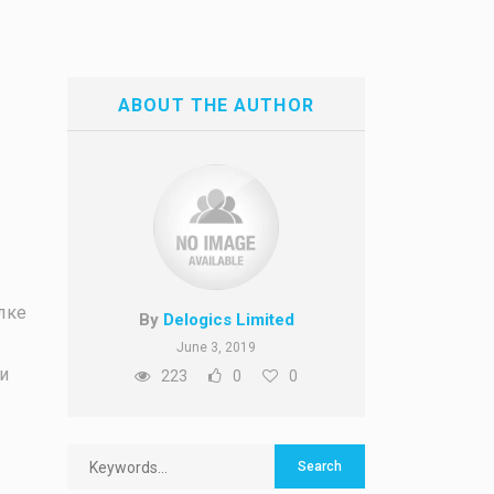
ABOUT THE AUTHOR
лке
By
Delogics Limited
June 3, 2019
и
223
0
0