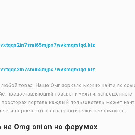
fvxtqqs2in7smi65mjps7wvkmqmtqd.biz
fvxtqqs2in7smi65mjps7wvkmqmtqd.biz
ь любой товар. Наше Омг зеркало можно найти по ссы
йс, предоставляющий товары и услуги, запрещенные
а просторах портала каждый пользователь может найт
е в интернете отыскать практически невозможно.
 на Omg onion на форумах