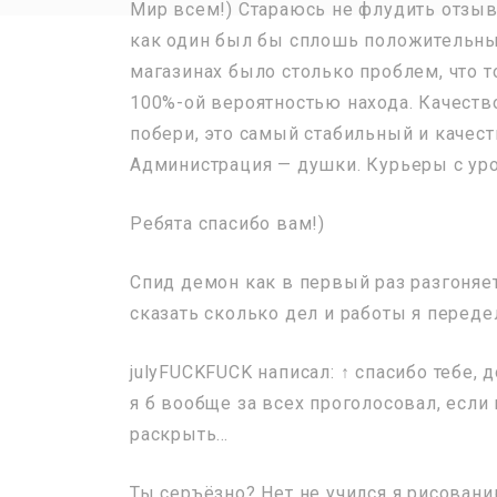
Мир всем!) Стараюсь не флудить отзыв
как один был бы сплошь положительны
магазинах было столько проблем, что 
100%-ой вероятностью находа. Качество
побери, это самый стабильный и качес
Администрация — душки. Курьеры с уро
Ребята спасибо вам!)
Спид демон как в первый раз разгоняет
сказать сколько дел и работы я перед
julyFUCKFUCK написал: ↑ спасибо тебе, 
я б вообще за всех проголосовал, если
раскрыть…
Ты серъёзно? Нет не учился я рисовани