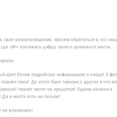
ть свое вознагрождение, просим обратиться в л/с на
 где «№» поставить цифру своего призового места.
врале.
рый дает более подробную информацию о кладе! 5 фо
 поднял свое! До этого брал гамшик у других и что м
брянске! пахнет лепит не крошится! Одним словом я
 Да и места хоть не лесное!
у не возникало!