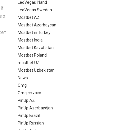
LeoVegas Irland
ой
LeoVegas Sweden
ило
Mostbet AZ
Mostbet Azerbaycan
жет
Mostbet in Turkey
Mostbet India
Mostbet Kazahstan
Mostbet Poland
mostbet UZ
Mostbet Uzbekistan
News
Omg
Omg ссылка
PinUp AZ
PinUp Azerbaydjan
PinUp Brazil
PinUp Russian