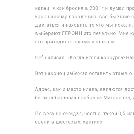
капец. я как бросил в 2001г и думал п
урок нашему поколению, все бывшие ст
двигаться и находить то что мы искали
выберают ГЕРОИН это печально. Мне ка
это приходит с годами и опытом.
tref написал: ↑Когда итоги конкурса?Н
Вот наконец забежал оставить отзыв о
Адрес, как и место клада, являются до
была небрльшая пробка на Матросова,
По весу:не ожидал, честно, такой 0,5 и
съели в шестерых, хватило.