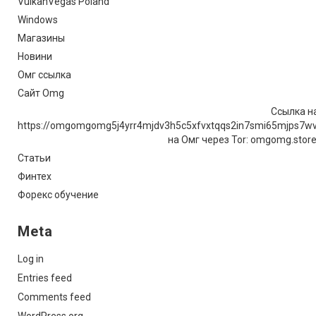
VulkanVegas Poland
Windows
Магазины
Новини
Омг ссылка
Сайт Omg
Ссылка на
https://omgomgomg5j4yrr4mjdv3h5c5xfvxtqqs2in7smi65mjps7w
на Омг через Tor: omgomg.stor
Статьи
Финтех
Форекс обучение
Meta
Log in
Entries feed
Comments feed
WordPress.org