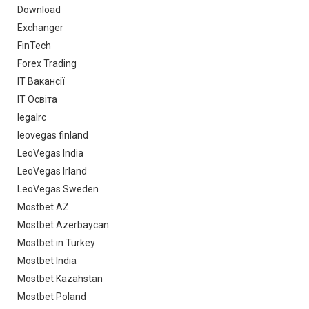
Download
Exchanger
FinTech
Forex Trading
IT Вакансії
IT Освіта
legalrc
leovegas finland
LeoVegas India
LeoVegas Irland
LeoVegas Sweden
Mostbet AZ
Mostbet Azerbaycan
Mostbet in Turkey
Mostbet India
Mostbet Kazahstan
Mostbet Poland