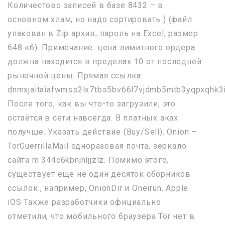
Количестово записей в базе 8432 – в
основном хлам, но надо сортировать ) (файл
упакован в Zip архив, пароль на Excel, размер
648 кб). Примечание: цена лимитного ордера
должна находится в пределах 10 от последней
рыночной цены. Прямая ссылка:
dnmxjaitaiafwmss2lx7tbs5bv66l7vjdmb5mtb3yqpxqhk3i
После того, как вы что-то загрузили, это
остаётся в сети навсегда. В платных аках
получше. Указать действие (Buy/Sell). Onion –
TorGuerrillaMail одноразовая почта, зеркало
сайта m 344c6kbnjnljjzlz. Помимо этого,
существует еще не один десяток сборников
ссылок., например, OnionDir и Oneirun. Apple
iOS Также разработчики официально
отметили, что мобильного браузера Tor нет в