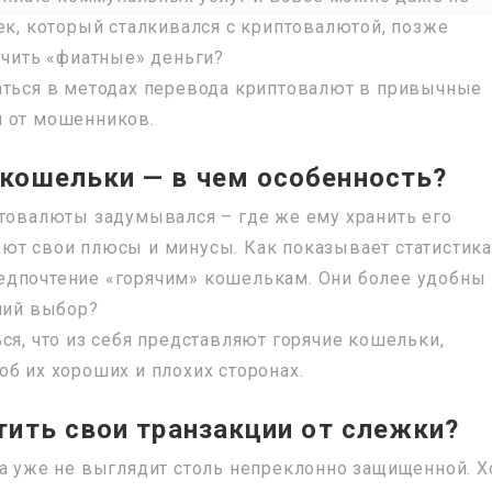
ек, который сталкивался с криптовалютой, позже
учить «фиатные» деньги?
аться в методах перевода криптовалют в привычные
я от мошенников.
кошельки — в чем особенность?
птовалюты задумывался – где же ему хранить его
ют свои плюсы и минусы. Как показывает статистика
едпочтение «горячим» кошелькам. Они более удобны 
оший выбор?
ся, что из себя представляют горячие кошельки,
б их хороших и плохих сторонах.
тить свои транзакции от слежки?
та уже не выглядит столь непреклонно защищенной. Х