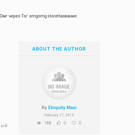
 Омг через Tor: omgomg.storeНазвание
ABOUT THE AUTHOR
By
Ebiquity Maxi
February 17, 2019
188
0
0
дый