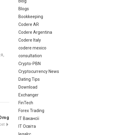
blog
Blogs
Bookkeeping
Codere AR
Codere Argentina
Codere Italy
codere mexico
я,
consultation
Crypto-PBN
Cryptocurrency News
Dating Tips
Download
Exchanger
FinTech
Forex Trading
Omg
IT Вакансії
Post
IT Освіта
legalrc