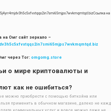
g5j4yrr4mjdv3h5c5xfvxtqqs2in7smi65mjps7wvkmqmtqd.bizСсылка на
 на Омг сайт зеркало –
dv3h5c5xfvxtqqs2in7smi65mjps7wvkmqmtqd.biz
Омг через Tor:
omgomg.store
ьи о мире криптовалюты и
лют как не ошибиться?
рые можно приобрести с помощью биткойна или
нельзя применить в обычном магазине, далеко не каж
 оплате коммунальных услуг и вовсе можно даже не