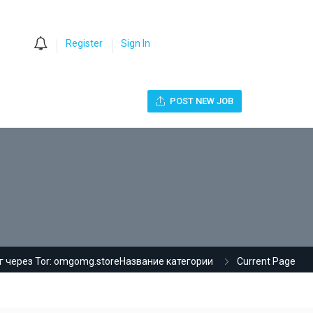
0
Register
Sign In
POST NEW JOB
 через Tor: omgomg.storeНазвание категории
Current Page