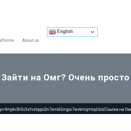
English
atforms
About us
Зайти на Омг? Очень просто
4yrr4mjdv3h5c5xfvxtqqs2in7smi65mjps7wvkmqmtqd.bizСсылка на Омг