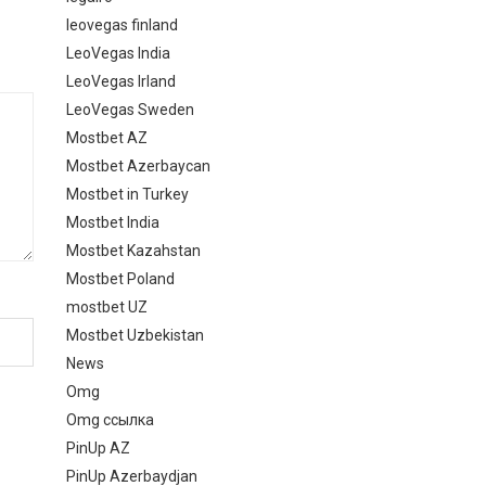
leovegas finland
LeoVegas India
LeoVegas Irland
LeoVegas Sweden
Mostbet AZ
Mostbet Azerbaycan
Mostbet in Turkey
Mostbet India
Mostbet Kazahstan
Mostbet Poland
mostbet UZ
Mostbet Uzbekistan
News
Omg
Omg ссылка
PinUp AZ
PinUp Azerbaydjan