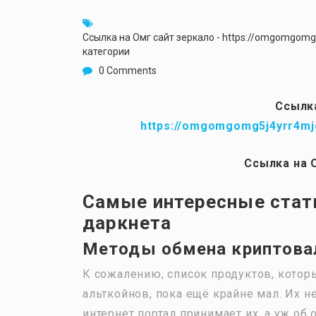
Ссылка на Омг сайт зеркало - https://omgomgom
категории
0 Comments
Ссылка
https://omgomgomg5j4yrr4mj
Ссылка на 
Самые интересные стат
даркнета
Методы обмена криптова
К сожалению, список продуктов, кото
альткойнов, пока ещё крайне мал. Их 
интернет портал принимает их, а уж об