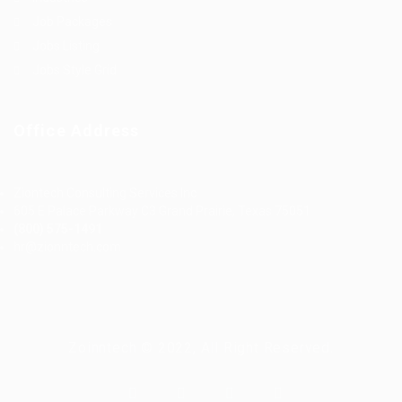
Job Packages
Jobs Listing
Jobs Style Grid
Office Address
Ziontech Consulting Services Inc
605 E Palace Parkway C3 Grand Prairie, Texas 75051
(800) 575-1491
hr@zionntech.com
Zoinntech © 2022, All Right Reserved.