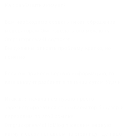
Как разбанить аккаунт?
Вам необходимо создать тикет-обращение
модераторам Омг. Сделать это можно тут:
Omgruzxpnewa4f.co/ticket
Вы должны описать проблему кратко, но
понятно.
Если вы привели верную информацию, то
ваш аккаунт разбанят в течении суток. Удачи.
Итак для начала нам нужно просто
зарегистрироваться открываем тор браузер и
переходим по этой ссылке
Omgruzxpnew4af.lol/login вводим первую
капчу и сразу попадаем на страницу где надо