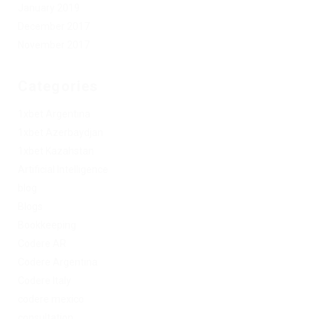
January 2019
December 2017
November 2017
Categories
1xbet Argentina
1xbet Azerbaydjan
1xbet Kazahstan
Artificial Intelligence
blog
Blogs
Bookkeeping
Codere AR
Codere Argentina
Codere Italy
codere mexico
consultation