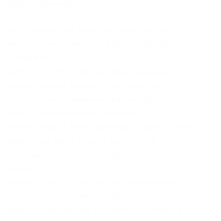
Omgruzxpnew4af.lol/ticket
Ваш аккаунт мог быть заблокирован по
разным причинам, но его разблокировать
возможность есть.
Для того чтобы получить разблокировку
своей учетной записи на Омг вам надо
создать тикет с администрацией проекта
здесь: Omgwallxpnew.com/ticket
Чтобы создать тикет вам надо создать новый
аккаунт на Омг и только после этого
создавайте тикет описав вашу проблему с
баном.
Бан чаще всего дают за действия в виде
частого обновление страниц(ы). На данный
момент ограничение на сайте 25 страниц в