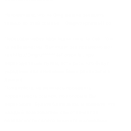
Напоминаем, что на Omg можно заходить
только по этой ссылке – Omgruzxpnewa4f.co
Переходы через прокладки типа .la .cab . to и
тд небезопасны. Выглядит это примерно вот
так http://Omgru******4af.onion.la , при
переходе таким путем, есть риск, что будут
украдены или изменены Ваши реквизиты и
данные.
Пожалуйста, не ленитесь проверять
корректность ссылок, по которым Вы
переходите. Будьте бдительны, и помните, что
каждый пользователь сам отвечает за
безопасность своего аккаунта и кошелька.