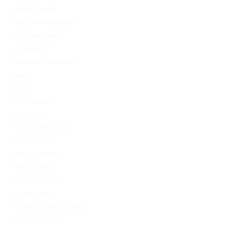
Mostbet India
Mostbet Kazahstan
Mostbet Poland
mostbet UZ
Mostbet Uzbekistan
News
Omg
Omg ссылка
PinUp AZ
PinUp Azerbaydjan
PinUp Brazil
PinUp Russian
PinUp Turkey
PL vulkan vegas
Sober living
Software development
Uncategorized