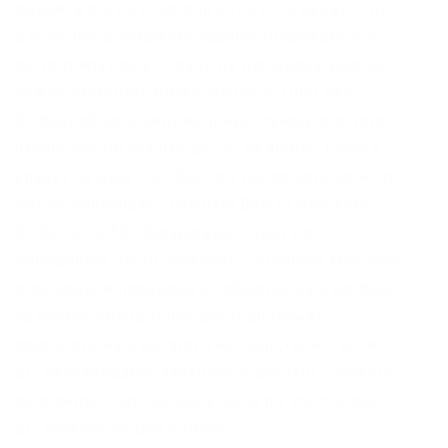
вводить логин и пароль если есть аккаунт ну,
а если нет выбирайте зарегистрироваться и
регистрируйтесь,попа­ли на площадку хорошо,
нужно обменять битки меняйте 100р или
500р,вообщем минимальную сумму для того
чтобы убедиться что вы не на фейке деньги
упадут на ваш счет быстро после чего можете
смело оплачивать нужную Вам сумму хоть
5000р хоть 50000р,дальше совет не
обновляйте часто страницу с кнопкой мой счет
в ожидании перевода от обменника и вообще
за частое обновление автобан может
прилететь нам же этого не надо,также если
вы разбаниваете забаненый аккаунт с нового
пополните счет шансы у нас,а по это ссылке
вы можете создать тикет