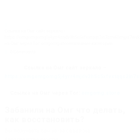
Ссылка на Омг сайт зеркало -
https://omgomgomg5j4yrr4mjdv3h5c5xfvxtqqs2in7smi65mjps7wv
на Омг через Tor: omgomg.storeНазвание категории
0 Comments
Ссылка на Омг сайт зеркало –
https://omgomgomg5j4yrr4mjdv3h5c5xfvxtqqs2in7
Ссылка на Омг через Tor:
omgomg.store
Забанили на Омг что делать,
как восстановить?
Вы получаете бан из-за своей же
безответственности!