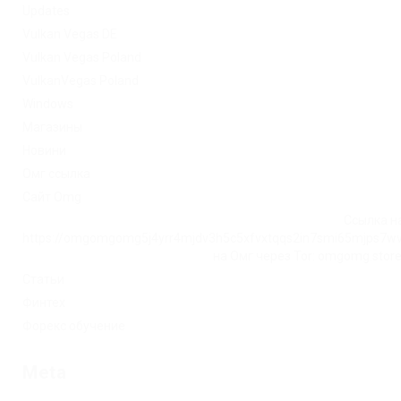
Updates
Vulkan Vegas DE
Vulkan Vegas Poland
VulkanVegas Poland
Windows
Магазины
Новини
Омг ссылка
Сайт Omg
Ссылка на
https://omgomgomg5j4yrr4mjdv3h5c5xfvxtqqs2in7smi65mjps7w
на Омг через Tor: omgomg.stor
Статьи
Финтех
Форекс обучение
Meta