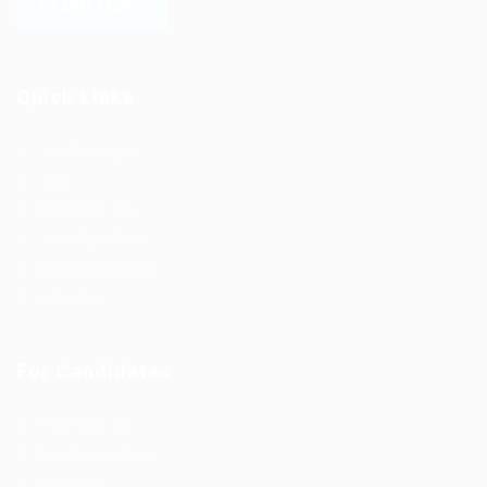
LEARN MORE
Quick Links
Job Packages
Jobs
Post New Job
Jobs Style Grid
Employer Listing
Industries
For Candidates
Post New Job
Employer Listing
Industries