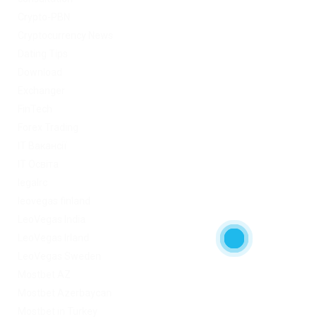
Crypto-PBN
Cryptocurrency News
Dating Tips
Download
Exchanger
FinTech
Forex Trading
IT Вакансії
IT Освіта
legalrc
leovegas finland
LeoVegas India
LeoVegas Irland
LeoVegas Sweden
Mostbet AZ
Mostbet Azerbaycan
Mostbet in Turkey