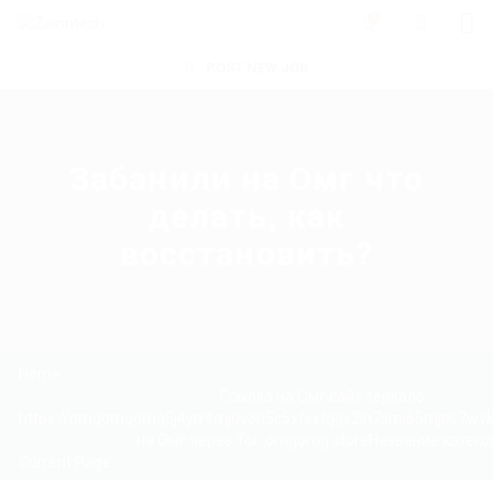
0
POST NEW JOB
Забанили на Омг что
делать, как
восстановить?
Home
Ссылка на Омг сайт зеркало -
https://omgomgomg5j4yrr4mjdv3h5c5xfvxtqqs2in7smi65mjps7wv
на Омг через Tor: omgomg.storeНазвание катего
Current Page