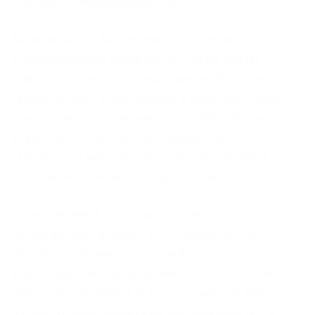
ссылкой – Omgwallxpnew.com
Возможно, что Вас забанили на Омг за
подозрительную активность. В этом случае
нужно выяснить, по какой причине Вы были
забанены. Для этого пишите в обратную связь
или в службу поддержки, выясняйте причину
и просите о том, чтобы Вас разбанили. Если с
забаненного аккаунта написать не получится,
то Вы можете написать с другого аккаунта.
К сожалению, в настоящее время это
единственный вариант восстановиться на
Омг. Поэтому пишите в службу поддержки
или в обратную связь. Божитесь, что больше
такого не повторится и ждите ответа на Ваш
вопрос. Вполне возможно, что Вам повезет и