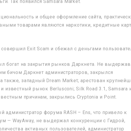
ги. Так появился Samsara Market.
циональность и общее оформление сайта, практичес
новными товарами являются наркотики, кредитные кар
a совершил Exit Scam и сбежал с деньгами пользовате
был богат на закрытия рынков Даркнета. Не выдержав
им бичом Даркнет администраторов, закрылся
а также, западный Dream Market; арестован крупней
и известный рынок Berlusconi; Silk Road 3.1, Samsara 
звестным причинам, закрылись Cryptonia и Point.
й администратор форума RASH – Ens, что привело к
ум — WayAway, не выдержал конкуренции с Гидрой,
количества активных пользователей, администратор