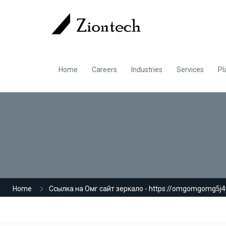
Home
Careers
Industries
Services
Pl
Home
Ссылка на Омг сайт зеркало - https://omgomgomg5j