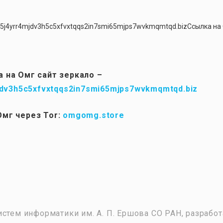
g5j4yrr4mjdv3h5c5xfvxtqqs2in7smi65mjps7wvkmqmtqd.bizСсылка на
 на Омг сайт зеркало –
dv3h5c5xfvxtqqs2in7smi65mjps7wvkmqmtqd.biz
Омг через Tor:
omgomg.store
истем информатики им. А. П. Ершова СО РАН, разрабо