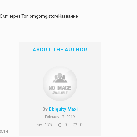
 Омг через Tor: omgomg.storeНазвание
ABOUT THE AUTHOR
By
Ebiquity Maxi
February 17, 2019
175
0
0
тали