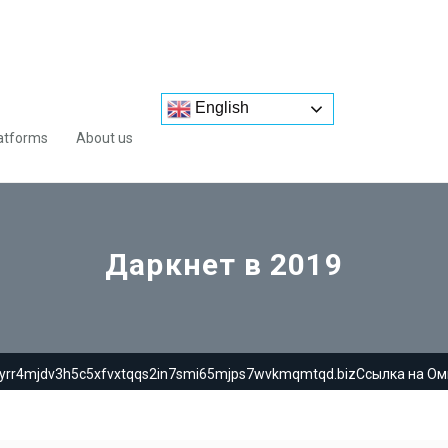
English
atforms
About us
Даркнет в 2019
4yrr4mjdv3h5c5xfvxtqqs2in7smi65mjps7wvkmqmtqd.bizСсылка на Омг