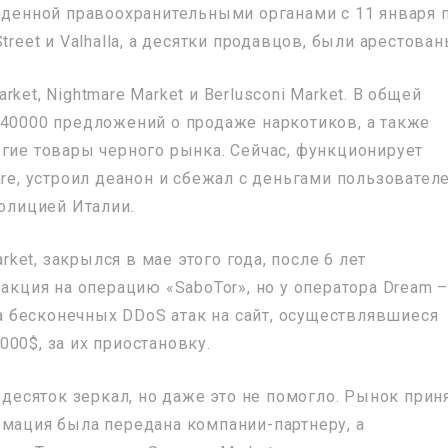
веденной правоохранительными органами с 11 января 
treet и Valhalla, а десятки продавцов, были арестован
ket, Nightmare Market и Berlusconi Market. В общей
 40000 предложений о продаже наркотиков, а также
угие товары черного рынка. Сейчас, функционирует
re, устроил деанон и сбежал с деньгами пользователе
полицией Италии.
et, закрылся в мае этого года, после 6 лет
еакция на операцию «SaboTor», но у оператора Dream 
-за бесконечных DDoS атак на сайт, осуществлявшиеся
00$, за их приостановку.
л десяток зеркал, но даже это не помогло. Рынок прин
рмация была передана компании-партнеру, а