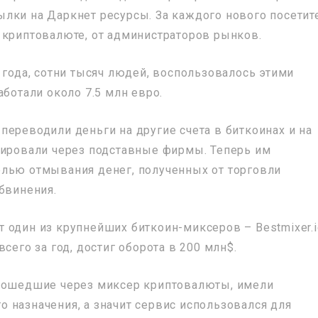
лки на Даркнет ресурсы. За каждого нового посетит
 криптовалюте, от администраторов рынков.
 года, сотни тысяч людей, воспользовалось этими
аботали около 7.5 млн евро.
переводили деньги на другие счета в биткоинах и на
лировали через подставные фирмы. Теперь им
елью отмывания денег, полученных от торговли
бвинения.
 один из крупнейших биткоин-миксеров – Bestmixer.i
сего за год, достиг оборота в 200 млн$.
прошедшие через миксер криптовалюты, имели
 назначения, а значит сервис использовался для