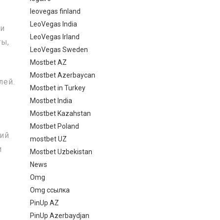
leovegas finland
LeoVegas India
ки
LeoVegas Irland
ты,
LeoVegas Sweden
Mostbet AZ
Mostbet Azerbaycan
лей.
Mostbet in Turkey
Mostbet India
Mostbet Kazahstan
Mostbet Poland
ший
mostbet UZ
и
Mostbet Uzbekistan
News
Omg
Omg ссылка
PinUp AZ
PinUp Azerbaydjan