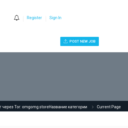
0
Register
Sign In
POST NEW JOB
 через Tor: omgomg.storeНазвание категории
Current Page