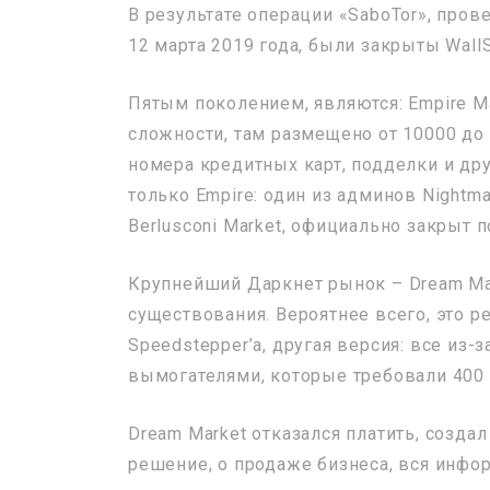
В результате операции «SaboTor», про
12 марта 2019 года, были закрыты WallS
Пятым поколением, являются: Empire Mar
сложности, там размещено от 10000 до
номера кредитных карт, подделки и др
только Empire: один из админов Nightma
Berlusconi Market, официально закрыт 
Крупнейший Даркнет рынок – Dream Mark
существования. Вероятнее всего, это р
Speedstepper’a, другая версия: все из
вымогателями, которые требовали 400 0
Dream Market отказался платить, созда
решение, о продаже бизнеса, вся инфо