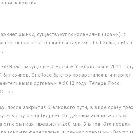
чиной закрытия.
Даркнет рынки, существуют поколениями (эрами), а
цев, после чего, он либо совершает Exit Scam, либо 
ы.
SilkRoad, запущенный Россом Ульбрихтом в 2011 году
 биткоинов, SilkRoad быстро превратился в интернет
анительными органами в 2013 году. Теперь Росс,
0 лет.
зу, после закрытия Шелкового пути, в виде сразу тре
е путать с русской Гидрой). По данным аналитической
а этих рынках, превысил 250 млн $ в год. Эта первая
ла закрыта федералами, в рамках операции «Onymous