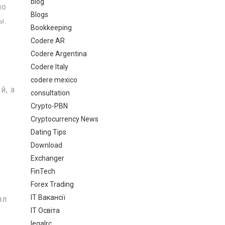
blog
по
Blogs
ы.
Bookkeeping
Codere AR
Codere Argentina
Codere Italy
codere mexico
й, а
consultation
Crypto-PBN
Cryptocurrency News
Dating Tips
–
Download
Exchanger
FinTech
Forex Trading
IT Вакансії
ял
IT Освіта
legalrc