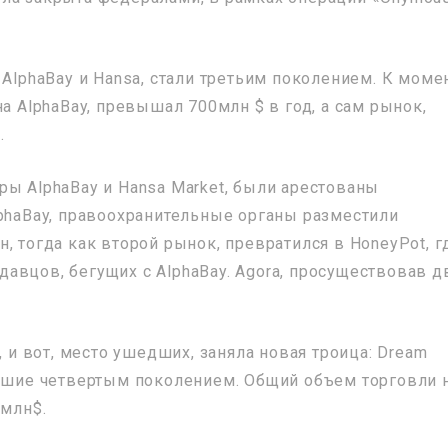
 AlphaBay и Hansa, стали третьим поколением. К моме
а AlphaBay, превышал 700млн $ в год, а сам рынок,
.
ры AlphaBay и Hansa Market, были арестованы
lphaBay, правоохранительные органы разместили
, тогда как второй рынок, превратился в HoneyPot, г
авцов, бегущих с AlphaBay. Agora, просуществовав д
, и вот, место ушедших, заняла новая троица: Dream
 ставшие четвертым поколением. Общий объем торговли 
 млн$.