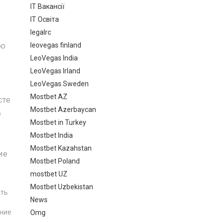
IT Вакансії
IT Освіта
legalrc
ую
leovegas finland
LeoVegas India
LeoVegas Irland
LeoVegas Sweden
Mostbet AZ
сте
Mostbet Azerbaycan
е
Mostbet in Turkey
Mostbet India
Mostbet Kazahstan
ие
Mostbet Poland
mostbet UZ
Mostbet Uzbekistan
ать
News
ение
Omg