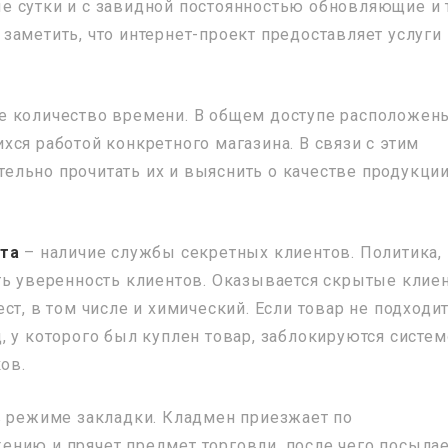
е сутки и с завидной постоянностью обновляющие и 
заметить, что интернет-проект предоставляет услуги
е количество времени. В общем доступе расположен
ся работой конкретного магазина. В связи с этим
льно прочитать их и выяснить о качестве продукции
йта
– наличие службы секретных клиентов. Политика,
ть уверенность клиентов. Оказывается скрытые клие
ст, в том числе и химический. Если товар не подходи
 у которого был куплен товар, заблокируются систем
ов.
в режиме закладки. Кладмен приезжает по
нию и прячет предмет торговли, после чего посыла