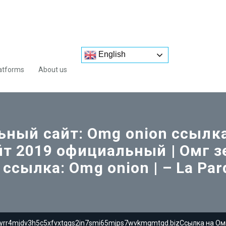
English
atforms
About us
ный сайт: Omg onion ссылка
йт 2019 официальный | Омг з
ссылка: Omg onion | – La Par
4yrr4mjdv3h5c5xfvxtqqs2in7smi65mjps7wvkmqmtqd.bizСсылка на Омг