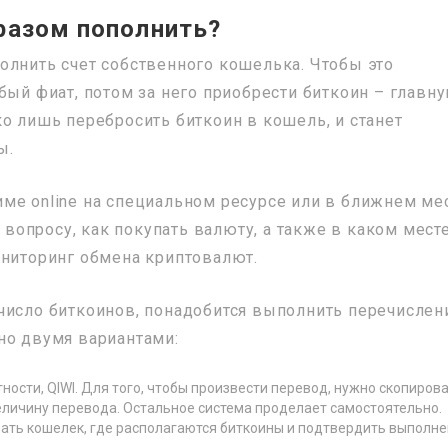
бразом пополнить?
олнить счет собственного кошелька. Чтобы это
бый фиат, потом за него приобрести биткоин – главн
ко лишь перебросить биткоин в кошель, и станет
ы.
ме online на специальном ресурсе или в ближнем ме
опросу, как покупать валюту, а также в каком мест
ониторинг обмена криптовалют.
число биткоинов, понадобится выполнить перечислен
но двумя вариантами:
ости, QIWI. Для того, чтобы произвести перевод, нужно скопиров
еличину перевода. Остальное система проделает самостоятельно.
азать кошелек, где располагаются биткоины и подтвердить выполн