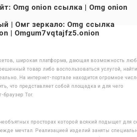
т: Omg onion ссылка | Omg onion
ый | Омг зеркало: Omg ссылка
on | Omgum7vqtajfz5.onion
кетов, широкая платформа, дающая возможность лю
решенный товар либо воспользоваться услугой, найт
ально. На интернет-портале находится огромное числ
ить, что представляет собой площадка и для чего
-браузер Tor.
 необъятных просторах которой всякий подыщет для с
режде мечтал. Реализацией изделий заняты специаль