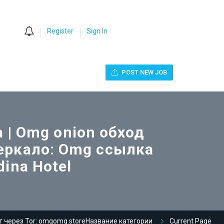
0
Register
Sign In
POST NEW JOB
 | Omg onion обход
еркало: Omg ссылка
dina Hotel
 через Tor: omgomg.storeНазвание категории
Current Page