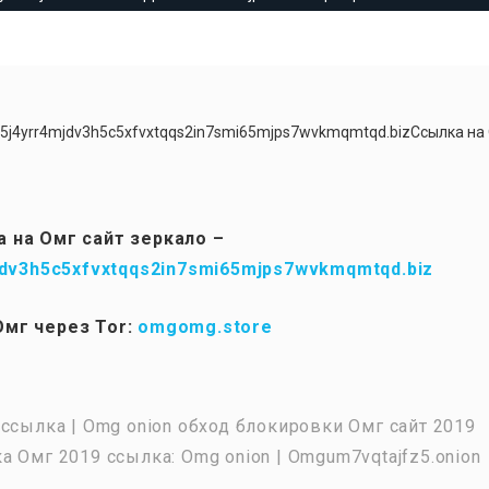
g5j4yrr4mjdv3h5c5xfvxtqqs2in7smi65mjps7wvkmqmtqd.bizСсылка на
 на Омг сайт зеркало –
dv3h5c5xfvxtqqs2in7smi65mjps7wvkmqmtqd.biz
Омг через Tor:
omgomg.store
ссылка | Omg onion обход блокировки Омг сайт 2019
 Омг 2019 ссылка: Omg onion | Omgum7vqtajfz5.onion