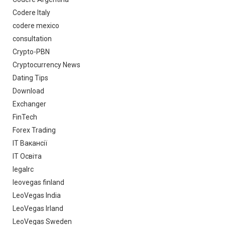
Codere Italy
codere mexico
consultation
Crypto-PBN
Cryptocurrency News
Dating Tips
Download
Exchanger
FinTech
Forex Trading
IT Вакансії
IT Освіта
legalrc
leovegas finland
LeoVegas India
LeoVegas Irland
LeoVegas Sweden