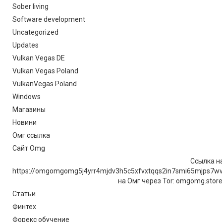
Sober living
Software development
Uncategorized
Updates
Vulkan Vegas DE
Vulkan Vegas Poland
VulkanVegas Poland
Windows
Магазины
Новини
Омг ссылка
Сайт Omg
Ссылка на
https://omgomgomg5j4yrr4mjdv3h5c5xfvxtqqs2in7smi65mjps7w
на Омг через Tor: omgomg.stor
Статьи
Финтех
Форекс обучение