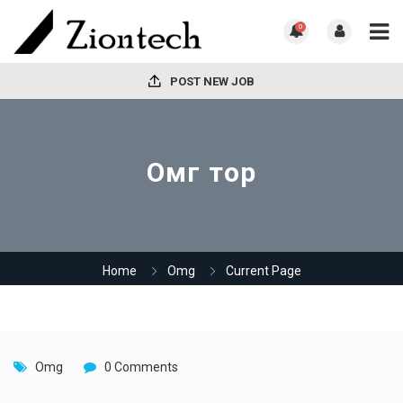
0
POST NEW JOB
Омг тор
Home
Omg
Current Page
Omg
0 Comments