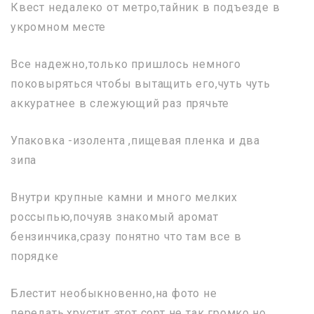
Квест недалеко от метро,тайник в подъезде в
укромном месте
Все надежно,только пришлось немного
поковыряться чтобы вытащить его,чуть чуть
аккуратнее в слежующий раз прячьте
Упаковка -изолента ,пищевая пленка и два
зипа
Внутри крупные камни и много мелких
россыпью,почуяв знакомый аромат
бензинчика,сразу понятно что там все в
порядке
Блестит необыкновенно,на фото не
передать,хрустит этот сорт не так громко,но