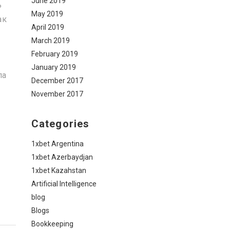
June 2019
ь
May 2019
ак
April 2019
March 2019
February 2019
January 2019
па
December 2017
November 2017
Categories
1xbet Argentina
1xbet Azerbaydjan
1xbet Kazahstan
Artificial Intelligence
blog
Blogs
Bookkeeping