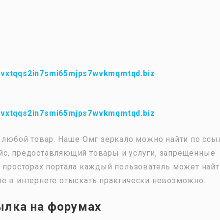
fvxtqqs2in7smi65mjps7wvkmqmtqd.biz
fvxtqqs2in7smi65mjps7wvkmqmtqd.biz
ь любой товар. Наше Омг зеркало можно найти по ссы
йс, предоставляющий товары и услуги, запрещенные
а просторах портала каждый пользователь может найт
е в интернете отыскать практически невозможно.
ылка на форумах