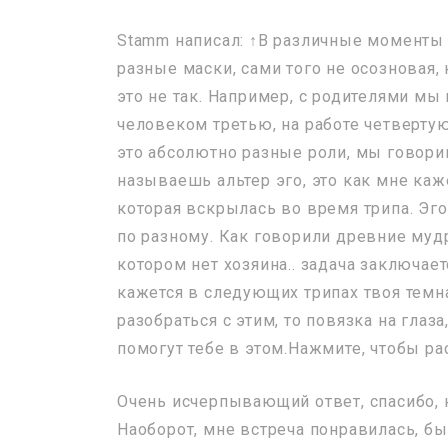
Stamm написал: ↑В различные моменты
разные маски, сами того не осозновая,
это не так. Например, с родителями м
человеком третью, на работе четвертую
это абсолютно разные роли, мы говори
называешь альтер эго, это как мне каж
которая вскрылась во время трипа. Эго
по разному. Как говорили древние муд
котором нет хозяина.. задача заключает
кажется в следующих трипах твоя темна
разобраться с этим, то повязка на глаз
помогут тебе в этом.Нажмите, чтобы р
Очень исчерпывающий ответ, спасибо, но
Наоборот, мне встреча понравилась, б