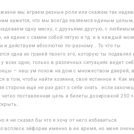
 жизни мы играем разные роли или скажем так наде
 нам кажется, что мы всегда являемся единым целым,
ы надеваем одну маску, с друзьями другую, с любимы
, на едине с самим собой пятую и тд. и в каждый мо
м и действуем абсолютно по-разному… То что ты
ется одна из граней твоего эго, которую ты подавлял 
 у всех одно, только в различных ситуациях ведет се
рецы — наш ум похож на дом с множеством дверей, 
ся в том, чтобы найти хозяина, своё истинное я. Как м
я сторона ещё не раз даст о себе знать.. если захоче
а, четко поставленная цель и билеты дозировкой 250 +
аскрыть…
 я не сказал бы что я хочу от него избавиться.
ыл всплеск эйфории именно в ее время, но меня очен