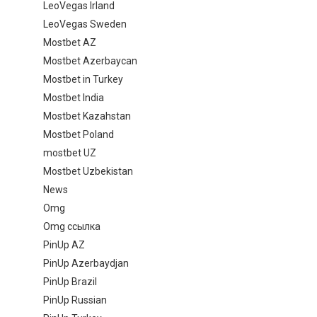
LeoVegas Irland
LeoVegas Sweden
Mostbet AZ
Mostbet Azerbaycan
Mostbet in Turkey
Mostbet India
Mostbet Kazahstan
Mostbet Poland
mostbet UZ
Mostbet Uzbekistan
News
Omg
Omg ссылка
PinUp AZ
PinUp Azerbaydjan
PinUp Brazil
PinUp Russian