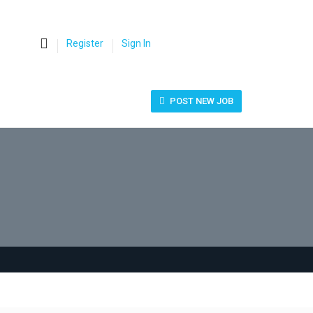
0
Register
Sign In
POST NEW JOB