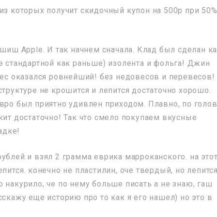
 из которых получит скидочный купон на 500р при 50
ашиш Apple. И так начнем сначала. Клад был сделан к
е стандартной как раньше) изолента и фольга! Джин
Вес оказался ровнейший! без недовесов и перевесов!
структуре не крошится и лепится достаточно хорошо.
евро был приятно удивлен приходом. Плавно, по голо
жит достаточно! Так что смело покупаем вкусные
адке!
ублей и взял 2 грамма еврика марроканского. на это
пится. конечно не пластилин, оче твердый, но лепится
 накурило, че по нему больше писать а не знаю, гаш
сскажу еще историю про то как я его нашел) но это в