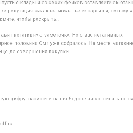
те пустые клады и со своих фейков оставляете ок отз
лок репутация никак не может не испортится, потому ч
жмите, чтобы раскрыть…
ставит негативную заметочку. Но о вас негативных
ерное половина Омг уже собралось. На месте магазин
еще до совершения покупки.
ую цифру, запишите на свободное число писать не на
ff.ru