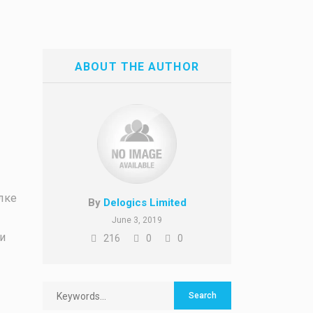
ABOUT THE AUTHOR
лке
By
Delogics Limited
June 3, 2019
и
216
0
0