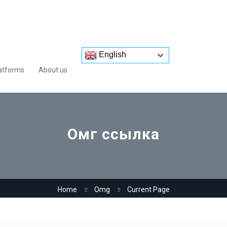
English
atforms
About us
Омг ссылка
Home
Omg
Current Page