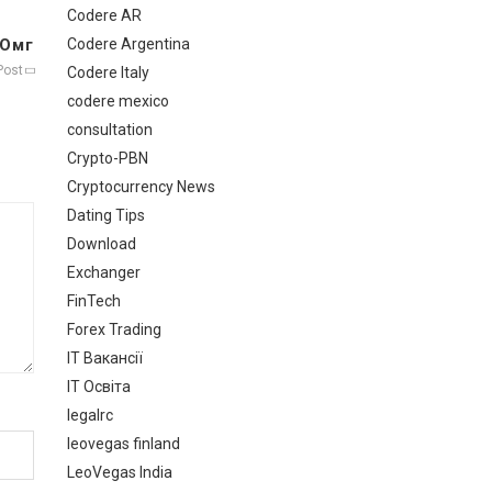
Codere AR
 Омг
Codere Argentina
Post
Codere Italy
codere mexico
consultation
Crypto-PBN
Cryptocurrency News
Dating Tips
Download
Exchanger
FinTech
Forex Trading
IT Вакансії
IT Освіта
legalrc
leovegas finland
LeoVegas India