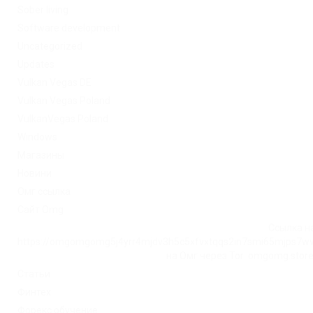
Sober living
Software development
Uncategorized
Updates
Vulkan Vegas DE
Vulkan Vegas Poland
VulkanVegas Poland
Windows
Магазины
Новини
Омг ссылка
Сайт Omg
Ссылка на
https://omgomgomg5j4yrr4mjdv3h5c5xfvxtqqs2in7smi65mjps7w
на Омг через Tor: omgomg.stor
Статьи
Финтех
Форекс обучение