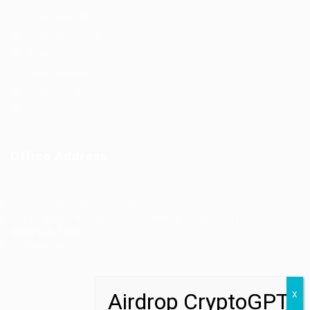
Post New Job
Employer Listing
Industries
Job Packages
Jobs Listing
Jobs Style Grid
Office Address
Ziontech Consulting Services Inc
605 E Palace Parkway C3 Grand Prairie, Texas 75051
(800) 575-1491
hr@zionntech.com