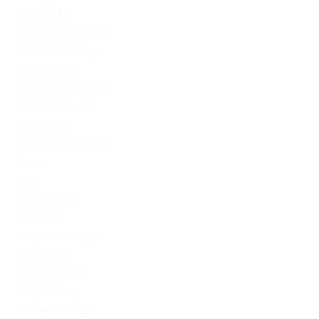
Mostbet AZ
Mostbet Azerbaycan
Mostbet in Turkey
Mostbet India
Mostbet Kazahstan
Mostbet Poland
mostbet UZ
Mostbet Uzbekistan
News
Omg
Omg ссылка
PinUp AZ
PinUp Azerbaydjan
PinUp Brazil
PinUp Russian
PinUp Turkey
PL vulkan vegas