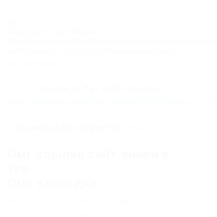
Ссылка на Омг сайт зеркало -
https://omgomgomg5j4yrr4mjdv3h5c5xfvxtqqs2in7smi65mjps7wv
на Омг через Tor: omgomg.storeНазвание категории
0 Comments
Ссылка на Омг сайт зеркало –
https://omgomgomg5j4yrr4mjdv3h5c5xfvxtqqs2in7
Ссылка на Омг через Tor:
omgomg.store
Омг ссылка сайт онион в
тор.
Омг закладки
Власти пытаются заблокировать доступ к
магазину Omg, но мы сделали для вас новый