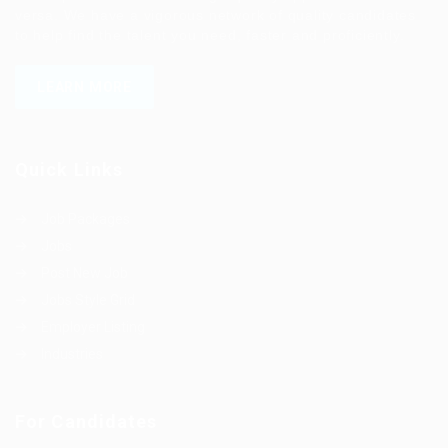
versa. We have a vigorous network of quality candidates
to help find the talent you need, faster and proficiently.
LEARN MORE
Quick Links
Job Packages
Jobs
Post New Job
Jobs Style Grid
Employer Listing
Industries
For Candidates