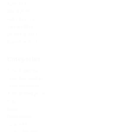
April 2019
March 2019
February 2019
January 2019
December 2017
November 2017
Categories
1xbet Argentina
1xbet Azerbaydjan
1xbet Kazahstan
Artificial Intelligence
blog
Blogs
Bookkeeping
Codere AR
Codere Argentina