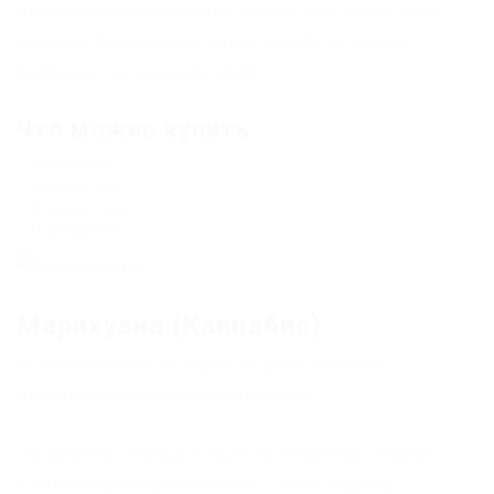
данном случае администрация Omg в срочном
порядке рассмотрит вашу жалобу и честно
разрешит возникший спор.
Что можно купить
Марихуана
Эйфоретики
Стимуляторы
Психоделики
Марихуана (Каннабис)
В зависимости от сорта (индика/сатива)
вызывает различные ощущения.
По эффекту воздействия при курении индика
и сатива противоположны – если индика