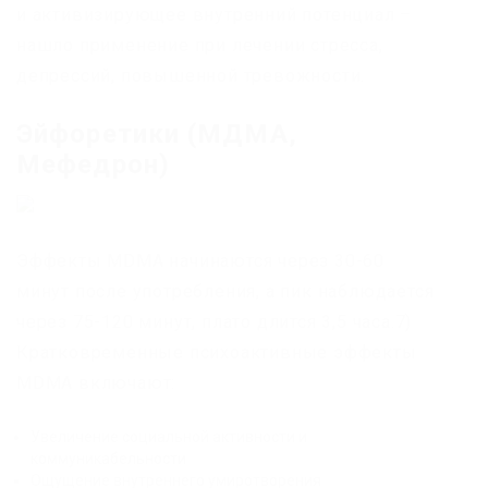
и активизирующее внутренний потенциал –
нашло применение при лечении стресса,
депрессий, повышенной тревожности.
Эйфоретики (МДМА,
Мефедрон)
Эффекты MDMA начинаются через 30-60
минут после употребления, а пик наблюдается
через 75-120 минут, плато длится 3,5 часа.7)
Кратковременные психоактивные эффекты
MDMA включают:
Увеличение социальной активности и
коммуникабельности
Ощущение внутреннего умиротворения