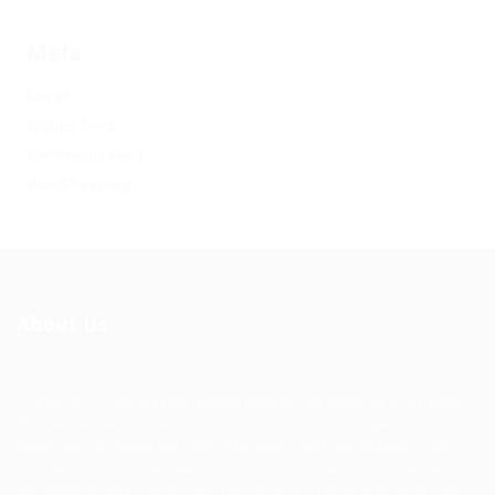
Meta
Log in
Entries feed
Comments feed
WordPress.org
About Us
Ziontech is one of the global leaders in staffing solutions.
We deliver end to end human resource management
solutions focused on both the labor and job market. Our
online professional talent platform connects businesses of
all shapes and sizes with high-quality applicants and vice