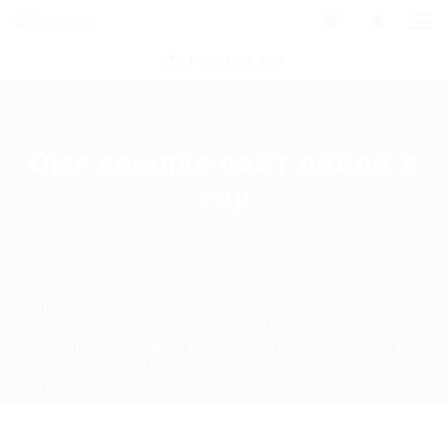
0
POST NEW JOB
Омг ссылка сайт онион в
тор
Home
Ссылка на Омг сайт зеркало -
https://omgomgomg5j4yrr4mjdv3h5c5xfvxtqqs2in7smi65mjps7wv
на Омг через Tor: omgomg.storeНазвание катего
Current Page