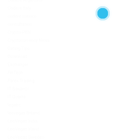
Codere Italy
codere mexico
consultation
Crypto-PBN
Cryptocurrency News
Dating Tips
Download
Exchanger
FinTech
Forex Trading
IT Вакансії
IT Освіта
legalrc
leovegas finland
LeoVegas India
LeoVegas Irland
LeoVegas Sweden