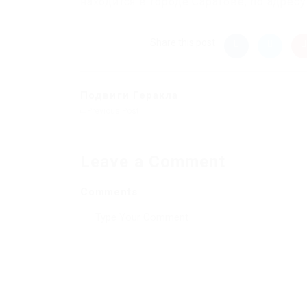
находится в городе Саратове, по адресу
Share this post
Подвиги Геракла
Previous Post
Leave a Comment
Comments