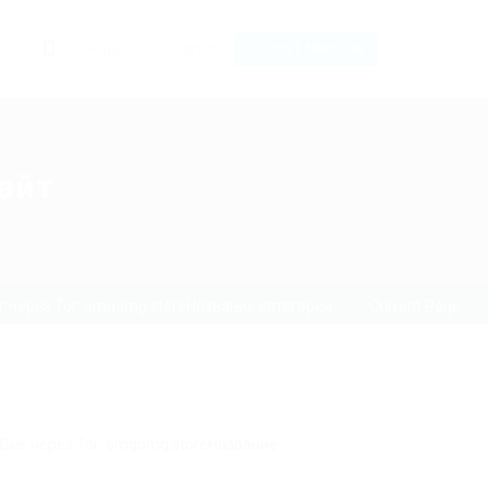
0
Register
Sign In
POST NEW JOB
айт
 через Tor: omgomg.storeНазвание категории
Current Page
 Омг через Tor: omgomg.storeНазвание