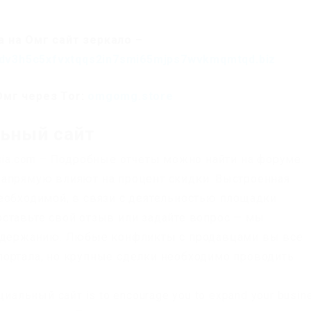
 на Омг сайт зеркало –
dv3h5c5xfvxtqqs2in7smi65mjps7wvkmqmtqd.biz
Омг через Tor:
omgomg.store
льный сайт
sia.com – Подробные отчеты можно найти на форуме.
напрямую влияют на процент скидки. Выстроенная
еобходимой, в связи с деятельностью площадки.
ставьте свой отзыв или задайте вопрос — мы
содержанию. Любые конфликты с продавцами вы все
портала, но крупные сделки необходимо проводить
иальный сайт is to encourage you to expand your busin