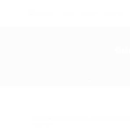
Home
Careers
Industries
Ом
Home
Ссылка на Омг сайт зеркало - https://omgomgomg5j
Ссылка на Омг сайт зеркало - https://omgomgom
категории