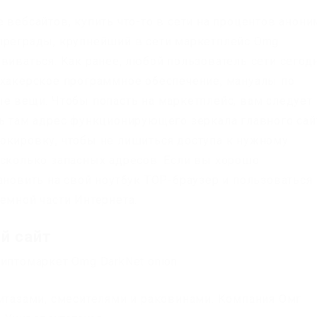
 вебсайтов, купить что-то в сети на процентов анон
преграды, крупнейший в сети маркетплейс Omg
виваться. Как ранее, любой пользователь сети сегод
 хакерское программное обеспечение, мануалы по
ые вещи. Чтобы попасть на маркетплейс, вам следует
ть там адрес функционирующего зеркала главного сай
окировку, чтобы не лишиться доступа к нужному
есколько запасных адресов. Если вы хорошо
ановить на свой ноутбук ТОР-браузер и пользоваться
емной части Интернета.
й сайт
риптомаркет Omg DarkNet onion
нитазами, смесителями и раковинами. Компания Омг