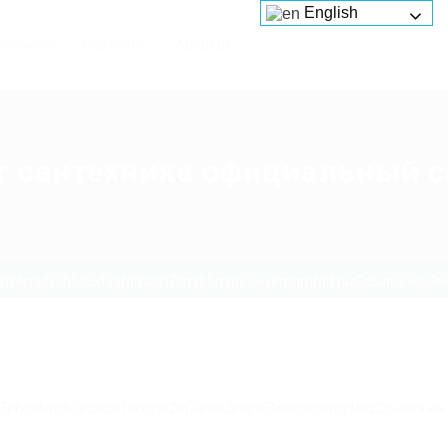
English
Services
Platforms
About us
г сантехника официальный с
4yrr4mjdv3h5c5xfvxtqqs2in7smi65mjps7wvkmqmtqd.bizСсылка на Омг
g5j4yrr4mjdv3h5c5xfvxtqqs2in7smi65mjps7wvkmqmtqd.bizСсылка на