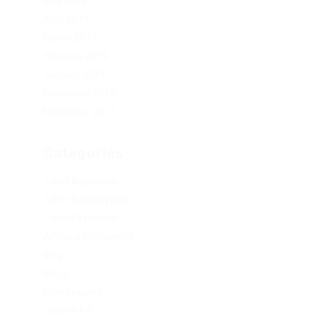
May 2019
April 2019
March 2019
February 2019
January 2019
December 2017
November 2017
Categories
1xbet Argentina
1xbet Azerbaydjan
1xbet Kazahstan
Artificial Intelligence
blog
Blogs
Bookkeeping
Codere AR