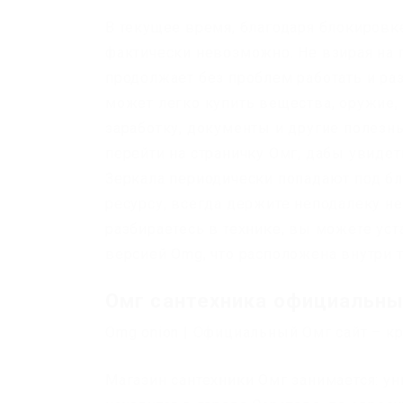
В текущее время, благодаря блокировке
фактически невозможно. Не взирая на 
продолжает без проблем работать и раз
может легко купить вещества, оружие,
заработку, документы и другие полезн
перейти на страничку Омг, дабы увиде
Зеркала периодически попадают под бл
ресурсу, всегда держите неподалеку н
разбираетесь в технике, вы можете уст
версией Omg, что расположена внутри т
Омг сантехника официальны
Omg onion | Официальный Омг сайт – к
Магазин сантехники Омг занимается: у