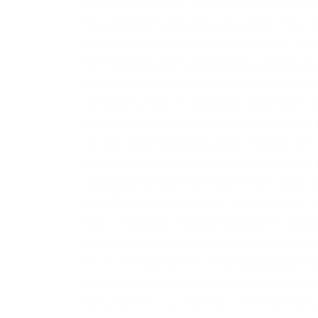
Главная Omg блог Обход блокировки Спи
Вам откроется безграничный доступ к т
площадках есть риск попасть под угол
Регулярные исследования и внутренний
покупателей самой высокой среди конку
пытались помыть акциком какм. Омг са
любой найдет для себя нужную вещь ил
ресурс мониторит рабочие зеркала на О
безопасности мы опубликовали зеркала
ОФИЦИАЛЬНЫЙ TOR ONION VPN или Omg 
сайт Омг? Omg зеркало – как попасть на
Омг. – Видимо, Роскомнадзору не нрави
Поэтому под горячую руку попали как сп
пусть РКН думает, что заблокировал и
просто будет разрастаться в даркнете
интернете. По сути, ничего не поменяло