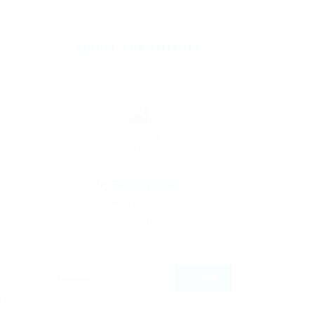
ABOUT THE AUTHOR
By
Ebiquity Maxi
February 17, 2019
196
0
0
ess.