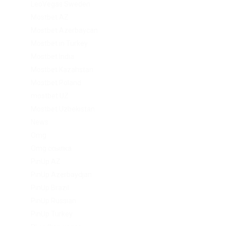
LeoVegas Sweden
Mostbet AZ
Mostbet Azerbaycan
Mostbet in Turkey
Mostbet India
Mostbet Kazahstan
Mostbet Poland
mostbet UZ
Mostbet Uzbekistan
News
Omg
Omg ссылка
PinUp AZ
PinUp Azerbaydjan
PinUp Brazil
PinUp Russian
PinUp Turkey