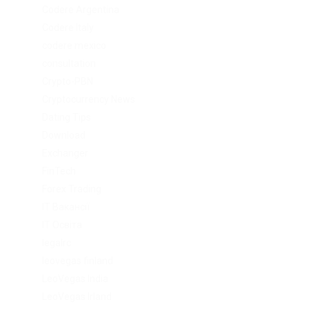
Codere Argentina
Codere Italy
codere mexico
consultation
Crypto-PBN
Cryptocurrency News
Dating Tips
Download
Exchanger
FinTech
Forex Trading
IT Вакансії
IT Освіта
legalrc
leovegas finland
LeoVegas India
LeoVegas Irland