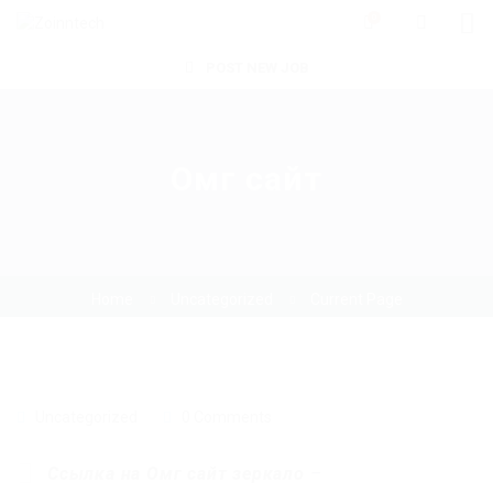
0
POST NEW JOB
Омг сайт
Home
Uncategorized
Current Page
Uncategorized
0 Comments
Ссылка на Омг сайт зеркало
–