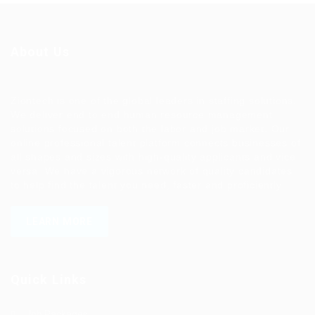
About Us
Ziontech is one of the global leaders in staffing solutions.
We deliver end to end human resource management
solutions focused on both the labor and job market. Our
online professional talent platform connects businesses of
all shapes and sizes with high-quality applicants and vice
versa. We have a vigorous network of quality candidates
to help find the talent you need, faster and proficiently.
LEARN MORE
Quick Links
Job Packages