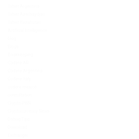
1xbet Argentina
1xbet Azerbaydjan
1xbet Kazahstan
Artificial Intelligence
blog
Blogs
Bookkeeping
Codere AR
Codere Argentina
Codere Italy
codere mexico
consultation
Crypto-PBN
Cryptocurrency News
Dating Tips
Download
Exchanger