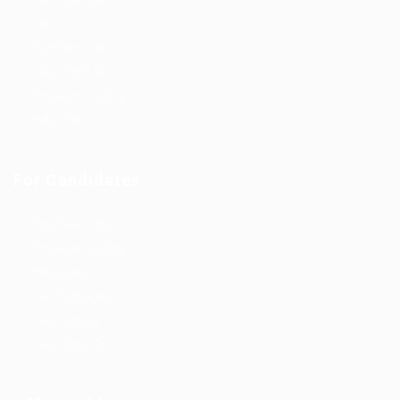
Jobs
Post New Job
Jobs Style Grid
Employer Listing
Industries
For Candidates
Post New Job
Employer Listing
Industries
Job Packages
Jobs Listing
Jobs Style Grid