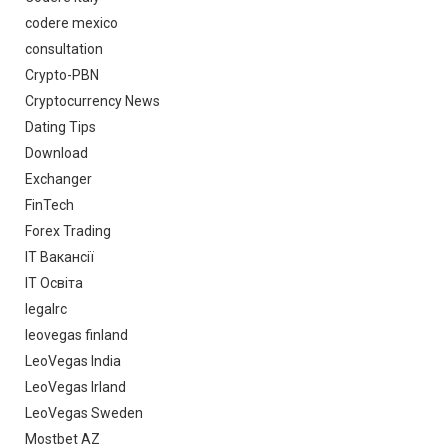
codere mexico
consultation
Crypto-PBN
Cryptocurrency News
Dating Tips
Download
Exchanger
FinTech
Forex Trading
IT Вакансії
IT Освіта
legalrc
leovegas finland
LeoVegas India
LeoVegas Irland
LeoVegas Sweden
Mostbet AZ