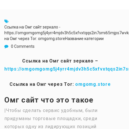
Ссылка на Омг сайт зеркало -
https://omgomgomg5j4yrr4mjdv3h5c5xfvxtqqs2in7smi65mjps7wv
на Омг через Tor: omgomg.storeНазвание категории
0 Comments
Ссылка на Омг сайт зеркало –
https://omgomgomg5j4yrr4mjdv3h5c5xfvxtqqs2in7
Ссылка на Омг через Tor:
omgomg.store
Омг сайт что это такое
|Чтобы сделать сервис удобным, были
придуманы торговые площадки, среди
которых одну из лидирующих позиций