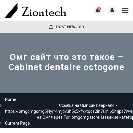
0
POST NEW JOB
Омг сайт что это такое –
Cabinet dentaire octogone
Home
Ссылка на Омг сайт зеркало -
https://omgomgomg5j4yrr4mjdv3h5c5xfvxtqqs2in7smi65mjps7wv
на Омг через Tor: omgomg.storeНазвание катего
Current Page