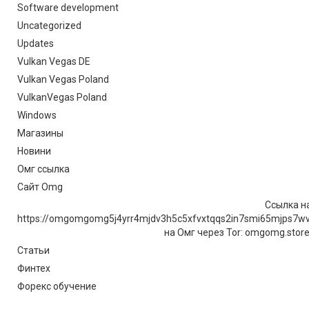
Software development
Uncategorized
Updates
Vulkan Vegas DE
Vulkan Vegas Poland
VulkanVegas Poland
Windows
Магазины
Новини
Омг ссылка
Сайт Omg
Ссылка на
https://omgomgomg5j4yrr4mjdv3h5c5xfvxtqqs2in7smi65mjps7w
на Омг через Tor: omgomg.stor
Статьи
Финтех
Форекс обучение