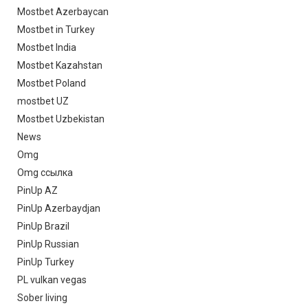
Mostbet Azerbaycan
Mostbet in Turkey
Mostbet India
Mostbet Kazahstan
Mostbet Poland
mostbet UZ
Mostbet Uzbekistan
News
Omg
Omg ссылка
PinUp AZ
PinUp Azerbaydjan
PinUp Brazil
PinUp Russian
PinUp Turkey
PL vulkan vegas
Sober living