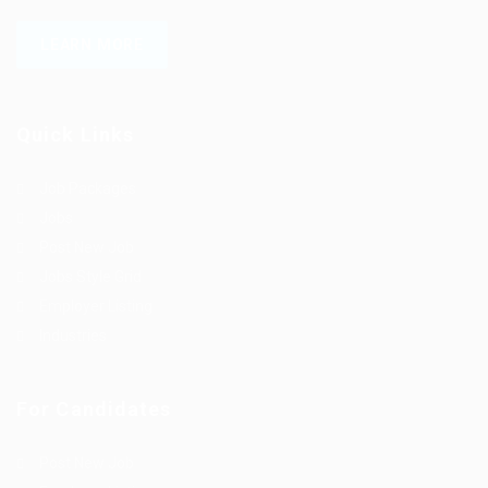
LEARN MORE
Quick Links
Job Packages
Jobs
Post New Job
Jobs Style Grid
Employer Listing
Industries
For Candidates
Post New Job