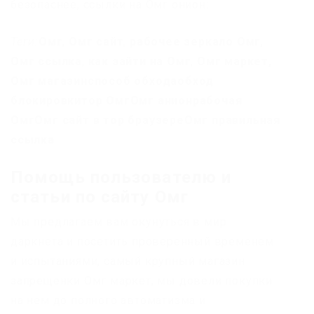
безопаснее, ссылки на Омг онион:
Теги:
Омг
,
Омг сайт
,
рабочее зеркало Омг
,
Омг ссылка
,
как зайти на Омг
,
Омг маркет,
Омг магазин
способ обхода
обход
блокировки
тор Омг
Омг анион
рабочая
Омг
Омг сайт в тор браузере
Омг правильная
ссылка
Помощь пользователю и
статьи по сайту Омг
Мы предлагаем вам окунуться в мир
даркнета и посетить проверенный временем
и испытаниями, самый крупный магазин
запрещенки Омг маркет, мы довели покупки
на нем до полного автоматизма и