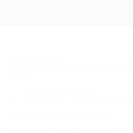
Ссылка на Омг сайт зеркало -
https://omgomgomg5j4yrr4mjdv3h5c5xfvxtqqs2in7smi65mjps7wv
на Омг через Tor: omgomg.storeНазвание катего
Current Page
Ссылка на Омг сайт зеркало -
https://omgomgomg5j4yrr4mjdv3h5c5xfvxtqqs2in7smi65mjps7wv
на Омг через Tor: omgomg.storeНазвание категории
0 Comments
Ссылка на Омг сайт зеркало –
https://omgomgomg5j4yrr4mjdv3h5c5xfvxtqqs2in7
Ссылка на Омг через Tor:
omgomg.store