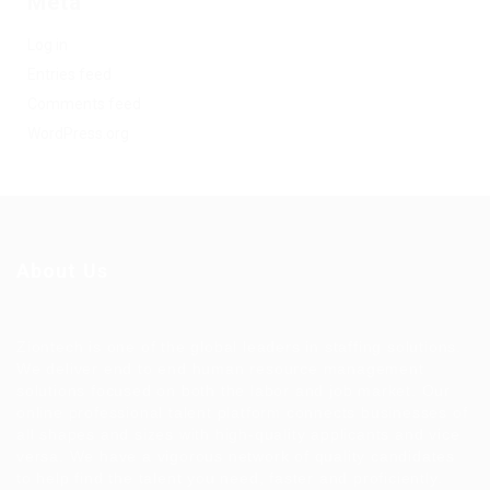
Meta
Log in
Entries feed
Comments feed
WordPress.org
About Us
Ziontech is one of the global leaders in staffing solutions.
We deliver end to end human resource management
solutions focused on both the labor and job market. Our
online professional talent platform connects businesses of
all shapes and sizes with high-quality applicants and vice
versa. We have a vigorous network of quality candidates
to help find the talent you need, faster and proficiently.