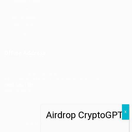
Employer Listing
Industries
Job Packages
Jobs Listing
Jobs Style Grid
Office Address
Ziontech Consulting Services Inc
605 E Palace Parkway C3 Grand Prairie, Texas 75051
(800) 575-1491
hr@zionntech.com
Zoinntech © 2022, All Right Reserved.