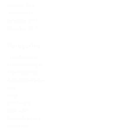
February 2019
January 2019
December 2017
November 2017
Categories
1xbet Argentina
1xbet Azerbaydjan
1xbet Kazahstan
Artificial Intelligence
blog
Blogs
Bookkeeping
Codere AR
Codere Argentina
Codere Italy