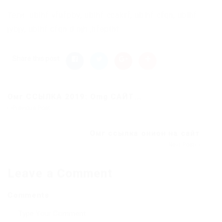
Теги:
ublhf vfufpby, ublhf ccskrf, ublhf cfqn, ublhf
jybjy, ublhf cfqn d njh ,hfeptht
Share this post
Омг ССЫЛКА 2019: Omg САЙТ...
Previous Post
Омг ссылка онион на сайт
Next Post
Leave a Comment
Comments