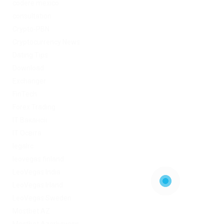
codere mexico
consultation
Crypto-PBN
Cryptocurrency News
Dating Tips
Download
Exchanger
FinTech
Forex Trading
IT Вакансії
IT Освіта
legalrc
leovegas finland
LeoVegas India
LeoVegas Irland
LeoVegas Sweden
Mostbet AZ