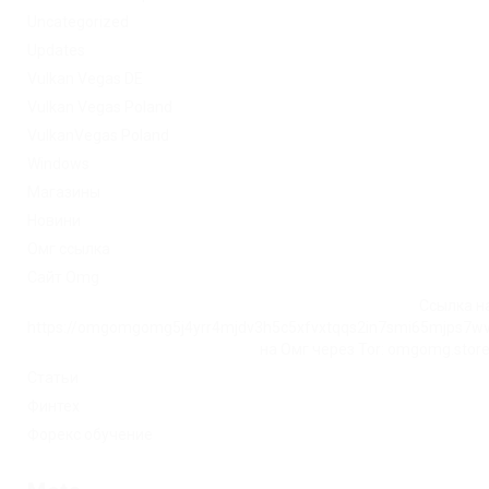
Uncategorized
Updates
Vulkan Vegas DE
Vulkan Vegas Poland
VulkanVegas Poland
Windows
Магазины
Новини
Омг ссылка
Сайт Omg
Ссылка на
https://omgomgomg5j4yrr4mjdv3h5c5xfvxtqqs2in7smi65mjps7w
на Омг через Tor: omgomg.stor
Статьи
Финтех
Форекс обучение