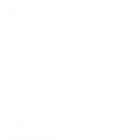
Mostbet Azerbaycan
Mostbet in Turkey
Mostbet India
Mostbet Kazahstan
Mostbet Poland
mostbet UZ
Mostbet Uzbekistan
News
Omg
Omg ссылка
PinUp AZ
PinUp Azerbaydjan
PinUp Brazil
PinUp Russian
PinUp Turkey
PL vulkan vegas
Sober living
Software development