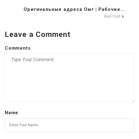
Оригинальные адреса Омг | Рабочие...
Next Post
Leave a Comment
Comments
Name