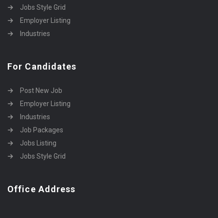
Jobs Style Grid
Employer Listing
Industries
For Candidates
Post New Job
Employer Listing
Industries
Job Packages
Jobs Listing
Jobs Style Grid
Office Address