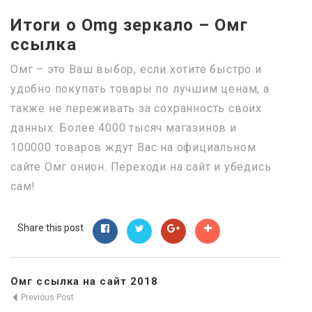
Итоги о Omg зеркало – Омг
ссылка
Омг – это Ваш выбор, если хотите быстро и
удобно покупать товары по лучшим ценам, а
также не переживать за сохранность своих
данных. Более 4000 тысяч магазинов и
100000 товаров ждут Вас на официальном
сайте Омг онион. Переходи на сайт и убедись
сам!
Share this post
Омг ссылка на сайт 2018
Previous Post