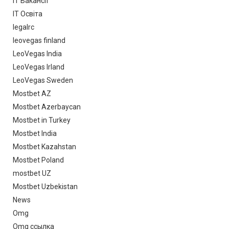
IT Вакансії
IT Освіта
legalrc
leovegas finland
LeoVegas India
LeoVegas Irland
LeoVegas Sweden
Mostbet AZ
Mostbet Azerbaycan
Mostbet in Turkey
Mostbet India
Mostbet Kazahstan
Mostbet Poland
mostbet UZ
Mostbet Uzbekistan
News
Omg
Omg ссылка