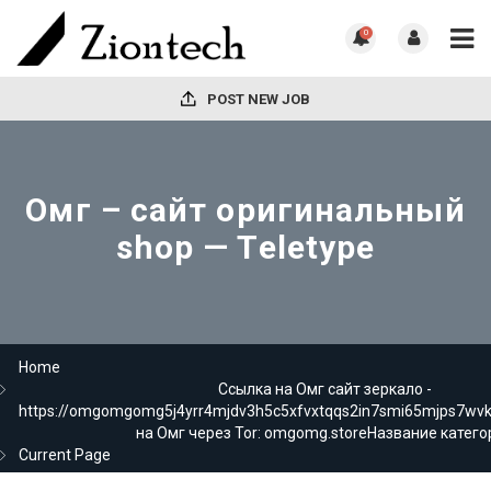
0
POST NEW JOB
Омг – сайт оригинальный
shop — Teletype
Home
Ссылка на Омг сайт зеркало -
https://omgomgomg5j4yrr4mjdv3h5c5xfvxtqqs2in7smi65mjps7wv
на Омг через Tor: omgomg.storeНазвание катего
Current Page