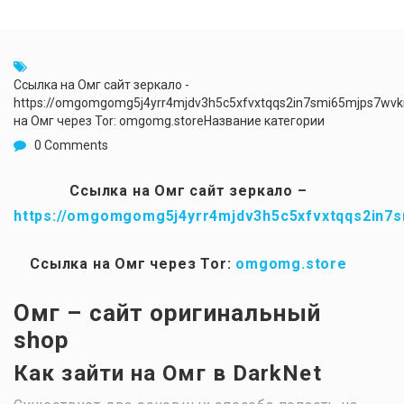
Ссылка на Омг сайт зеркало -
https://omgomgomg5j4yrr4mjdv3h5c5xfvxtqqs2in7smi65mjps7wv
на Омг через Tor: omgomg.storeНазвание категории
0 Comments
Ссылка на Омг сайт зеркало –
https://omgomgomg5j4yrr4mjdv3h5c5xfvxtqqs2in7
Ссылка на Омг через Tor:
omgomg.store
Омг – сайт оригинальный
shop
Как зайти на Омг в DarkNet