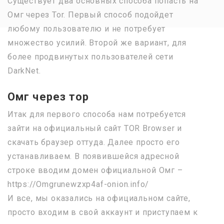
Существует два основных способа попасть на
Омг через Tor. Первый способ подойдет
любому пользователю и не потребует
множество усилий. Второй же вариант, для
более продвинутых пользователей сети
DarkNet.
Омг через тор
Итак для первого способа нам потребуется
зайти на официальный сайт TOR Browser и
скачать браузер оттуда. Далее просто его
устанавливаем. В появившейся адресной
строке вводим домен официальной Омг –
https://Omgrunewzxp4af-onion.info/
И все, мы оказались на официальном сайте,
просто входим в свой аккаунт и приступаем к