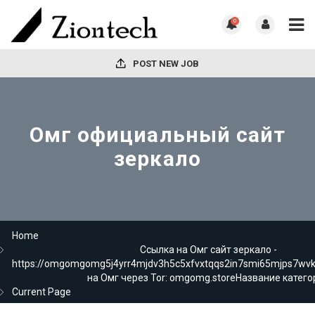
0
POST NEW JOB
Омг официальный сайт
зеркало
Home
Ссылка на Омг сайт зеркало -
https://omgomgomg5j4yrr4mjdv3h5c5xfvxtqqs2in7smi65mjps7wv
на Омг через Tor: omgomg.storeНазвание катего
Current Page