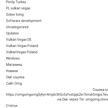
PinUp Turkey
PL vulkan vegas
Sober living
Software development
Uncategorized
Updates
Vulkan Vegas DE
Vulkan Vegas Poland
VulkanVegas Poland
Windows
Магазины
Новини
Омг ссылка
Сайт Omg
Ссылка на
https://omgomgomg5j4yrr4mjdv3h5c5xfvxtqqs2in7smi65mjps7w
на Омг через Tor: omgomg.stor
Статьи