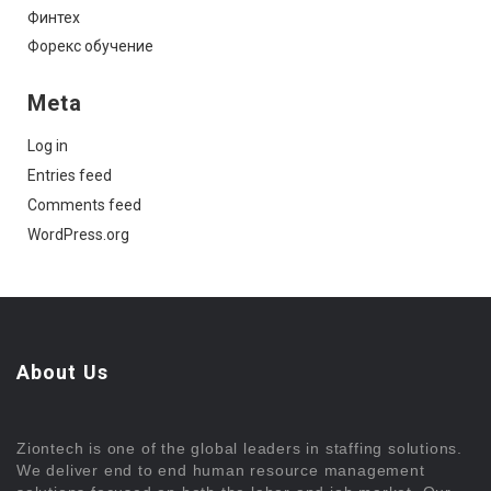
Финтех
Форекс обучение
Meta
Log in
Entries feed
Comments feed
WordPress.org
About Us
Ziontech is one of the global leaders in staffing solutions.
We deliver end to end human resource management