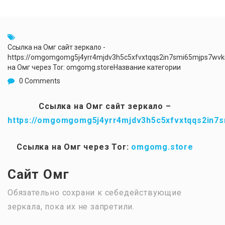
Ссылка на Омг сайт зеркало -
https://omgomgomg5j4yrr4mjdv3h5c5xfvxtqqs2in7smi65mjps7wv
на Омг через Tor: omgomg.storeНазвание категории
0 Comments
Ссылка на Омг сайт зеркало –
https://omgomgomg5j4yrr4mjdv3h5c5xfvxtqqs2in7
Ссылка на Омг через Tor:
omgomg.store
Сайт Омг
Обязательно сохрани к себедействующие
зеркала, пока их не запретили.