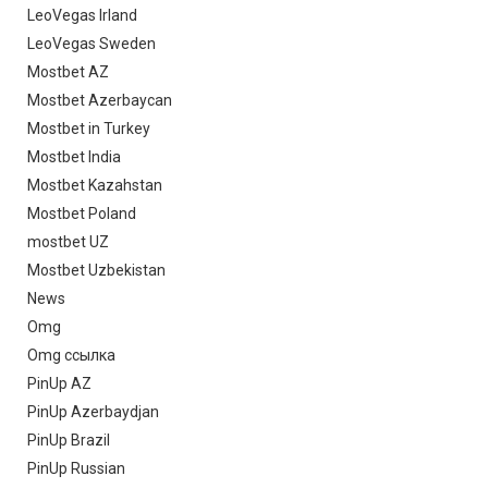
LeoVegas Irland
LeoVegas Sweden
Mostbet AZ
Mostbet Azerbaycan
Mostbet in Turkey
Mostbet India
Mostbet Kazahstan
Mostbet Poland
mostbet UZ
Mostbet Uzbekistan
News
Omg
Omg ссылка
PinUp AZ
PinUp Azerbaydjan
PinUp Brazil
PinUp Russian