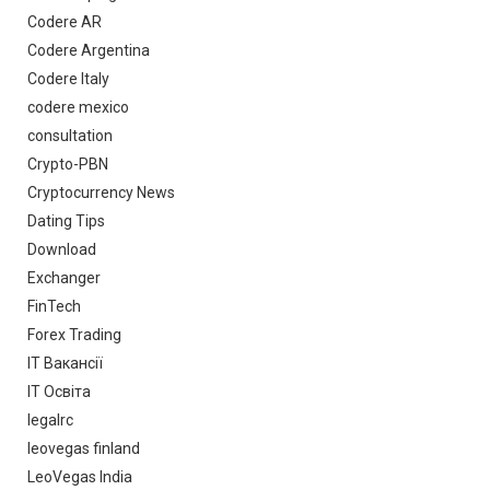
Codere AR
Codere Argentina
Codere Italy
codere mexico
consultation
Crypto-PBN
Cryptocurrency News
Dating Tips
Download
Exchanger
FinTech
Forex Trading
IT Вакансії
IT Освіта
legalrc
leovegas finland
LeoVegas India