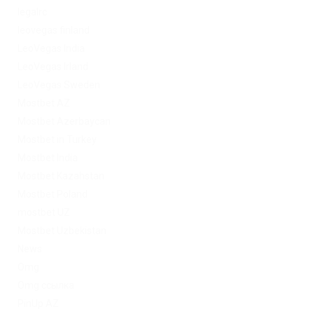
legalrc
leovegas finland
LeoVegas India
LeoVegas Irland
LeoVegas Sweden
Mostbet AZ
Mostbet Azerbaycan
Mostbet in Turkey
Mostbet India
Mostbet Kazahstan
Mostbet Poland
mostbet UZ
Mostbet Uzbekistan
News
Omg
Omg ссылка
PinUp AZ