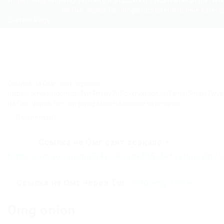
https://omgomgomg5j4yrr4mjdv3h5c5xfvxtqqs2in7smi65mjps7wv
на Омг через Tor: omgomg.storeНазвание катего
Current Page
Ссылка на Омг сайт зеркало -
https://omgomgomg5j4yrr4mjdv3h5c5xfvxtqqs2in7smi65mjps7wv
на Омг через Tor: omgomg.storeНазвание категории
0 Comments
Ссылка на Омг сайт зеркало –
https://omgomgomg5j4yrr4mjdv3h5c5xfvxtqqs2in7
Ссылка на Омг через Tor:
omgomg.store
Omg onion