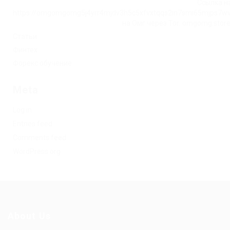
Ссылка на
https://omgomgomg5j4yrr4mjdv3h5c5xfvxtqqs2in7smi65mjps7w
на Омг через Tor: omgomg.stor
Статьи
Финтех
Форекс обучение
Meta
Log in
Entries feed
Comments feed
WordPress.org
About Us