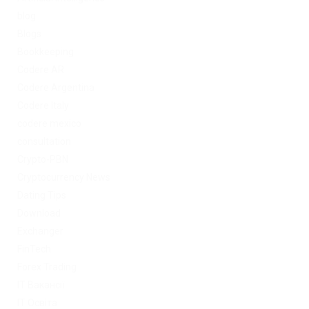
blog
Blogs
Bookkeeping
Codere AR
Codere Argentina
Codere Italy
codere mexico
consultation
Crypto-PBN
Cryptocurrency News
Dating Tips
Download
Exchanger
FinTech
Forex Trading
IT Вакансії
IT Освіта