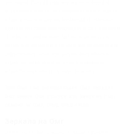
закладки. Всегда подтверждайте наход и
оставляйте отзыв, это поможет вам сберечь
ваши деньги в случае ненахода и поможет
другим покупателям определиться с товаром.
При регистрации никогда не используйте
логин или никнейм который вы используете
социальных сетях или различных онлайн
играх, не привлекайте к себе внимание –
ваша безопасность превыше всего
Теги:
Омг
,
Омг официальная
,
Омг зеркала
,
Омг онион
,
Омг ссылка
,
как зайти на Омг
,
ссылка на Омг,
Omg,
Omg onion
Зеркала на Омг
Для того чтобы сохранить ваше время и