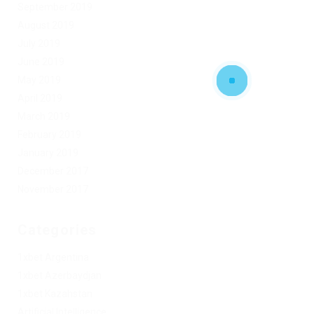
September 2019
August 2019
July 2019
June 2019
May 2019
April 2019
March 2019
February 2019
January 2019
December 2017
November 2017
Categories
1xbet Argentina
1xbet Azerbaydjan
1xbet Kazahstan
Artificial Intelligence