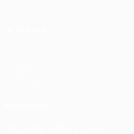
Employer Listing
Industries
For Candidates
Post New Job
Employer Listing
Industries
Job Packages
Jobs Listing
Jobs Style Grid
Office Address
Ziontech Consulting Services Inc
605 E Palace Parkway C3 Grand Prairie, Texas 75051