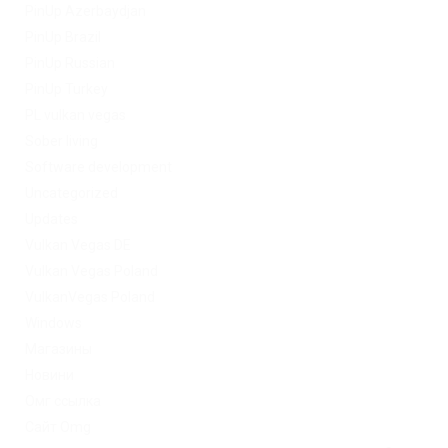
PinUp Azerbaydjan
PinUp Brazil
PinUp Russian
PinUp Turkey
PL vulkan vegas
Sober living
Software development
Uncategorized
Updates
Vulkan Vegas DE
Vulkan Vegas Poland
VulkanVegas Poland
Windows
Магазины
Новини
Омг ссылка
Сайт Omg