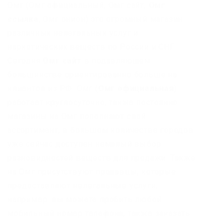
Омг (Омг официальный, Омг сайт,
Омг
ссылка
, Омг онион) это огромный магазин
различных нелегальных услуг и
наркотических веществ по России и СНГ.
Сегодня
Омг сайт
в подавляющем
большинстве ориентированно больше на
клиентов из РФ. Омг (
Омг официальная
)
работает круглосуточно, также постоянно
магазины на Омг пополняют свой
ассортимент, в большом количестве городов
уже сейчас доступен немалый выбор
разновидностей веществ для продажи. Также
на Омг присутствуют продавцы, которые
предоставляют нелегальные услуги,
например: вы можете пробить любой
мобильный номер телефона, также заказать