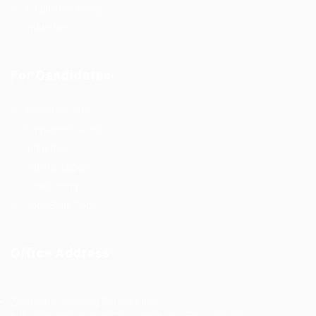
Employer Listing
Industries
For Candidates
Post New Job
Employer Listing
Industries
Job Packages
Jobs Listing
Jobs Style Grid
Office Address
Ziontech Consulting Services Inc
605 E Palace Parkway C3 Grand Prairie, Texas 75051