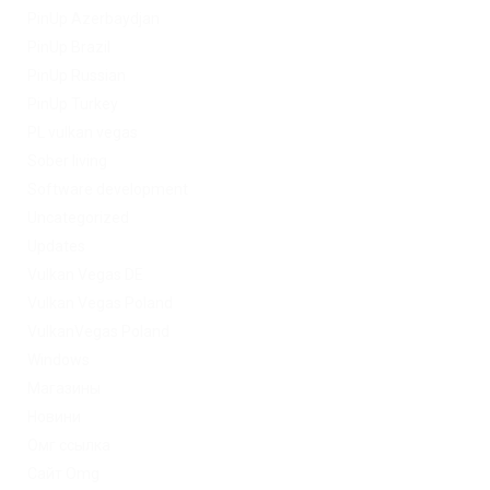
PinUp Azerbaydjan
PinUp Brazil
PinUp Russian
PinUp Turkey
PL vulkan vegas
Sober living
Software development
Uncategorized
Updates
Vulkan Vegas DE
Vulkan Vegas Poland
VulkanVegas Poland
Windows
Магазины
Новини
Омг ссылка
Сайт Omg