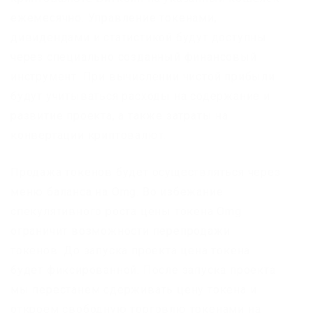
ежемесячно. Управление токенами,
дивидендами и статистикой будут доступны
через специально созданный финансовый
инструмент. При вычислении чистой прибыли
будут учитываться расходы на содержание и
развитие проекта, а также затраты на
конвертации криптовалют.
Продажа токенов будет осуществляться через
меню баланса на Omg. Во избежание
спекулятивного роста цены токена Omg
ограничит возможности перепродажи
токенов. До запуска проекта цена токена
будет фиксированной. После запуска проекта
мы перестанем сдерживать цену токена и
откроем свободную торговлю токенами на