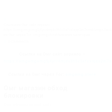
Ссылка на Омг сайт зеркало -
https://omgomgomg5j4yrr4mjdv3h5c5xfvxtqqs2in7smi65mjps7wv
на Омг через Tor: omgomg.storeНазвание категории
0 Comments
Ссылка на Омг сайт зеркало –
https://omgomgomg5j4yrr4mjdv3h5c5xfvxtqqs2in7
Ссылка на Омг через Tor:
omgomg.store
Омг магазин обход
блокировки
Омг официальный сайт