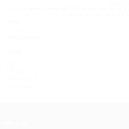
Ссылка на
https://omgomgomg5j4yrr4mjdv3h5c5xfvxtqqs2in7smi65mjps7w
на Омг через Tor: omgomg.stor
Статьи
Финтех
Форекс обучение
Meta
Log in
Entries feed
Comments feed
WordPress.org
About Us