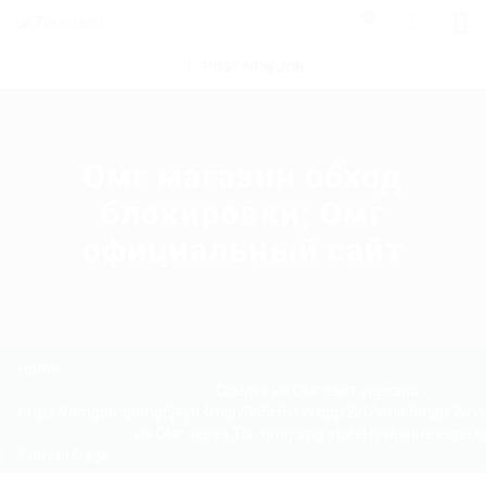
0
POST NEW JOB
Омг магазин обход
блокировки; Омг
официальный сайт
Home
Ссылка на Омг сайт зеркало -
https://omgomgomg5j4yrr4mjdv3h5c5xfvxtqqs2in7smi65mjps7wv
на Омг через Tor: omgomg.storeНазвание катего
Current Page