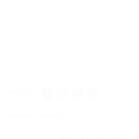
счете. Концепция нет клада — нет денег. В
качестве гаранта выступает администрация
Omg, забравшая себе крупный денежный
залог с маркетов.
Ссылки постоянно обновляются из за
блокировок роскомнадзора. Если ваш
провайдер блокирует рабочее зеркало,
установите Тор браузер или VPN.
Share this post
Omg Onion | Ссылка на...
Previous Post
Omg Onion: Омг Онион –...