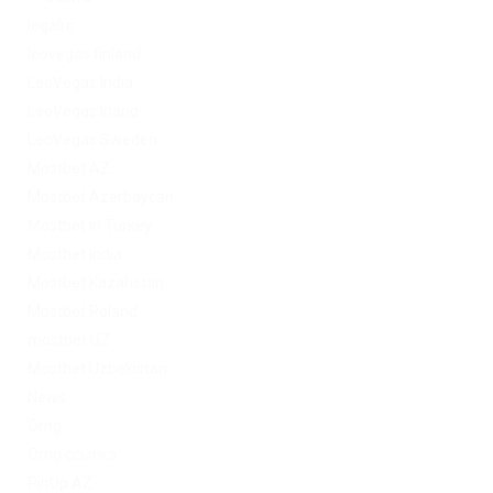
legalrc
leovegas finland
LeoVegas India
LeoVegas Irland
LeoVegas Sweden
Mostbet AZ
Mostbet Azerbaycan
Mostbet in Turkey
Mostbet India
Mostbet Kazahstan
Mostbet Poland
mostbet UZ
Mostbet Uzbekistan
News
Omg
Omg ссылка
PinUp AZ