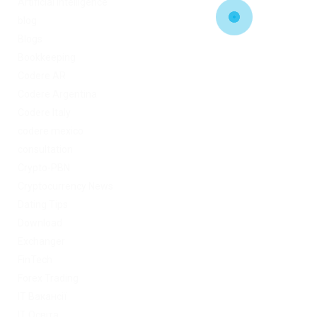
Artificial Intelligence
blog
Blogs
Bookkeeping
Codere AR
Codere Argentina
Codere Italy
codere mexico
consultation
Crypto-PBN
Cryptocurrency News
Dating Tips
Download
Exchanger
FinTech
Forex Trading
IT Вакансії
IT Освіта