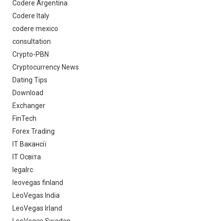
Codere Argentina
Codere Italy
codere mexico
consultation
Crypto-PBN
Cryptocurrency News
Dating Tips
Download
Exchanger
FinTech
Forex Trading
IT Вакансії
IT Освіта
legalrc
leovegas finland
LeoVegas India
LeoVegas Irland
LeoVegas Sweden