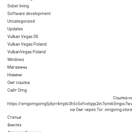
Sober living
Software development
Uncategorized
Updates
Vulkan Vegas DE
Vulkan Vegas Poland
VulkanVegas Poland
Windows
Магазины
Новини
Омг ссылка
Сайт Omg
Ссылка на
https://omgomgomg5j4yrr4mjdv3h5c5xfvxtqqs2in7smi65mjps7w
на Омг через Tor: omgomg.stor
Статьи
Финтех