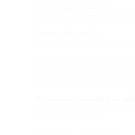
Ссылка на Омг сайт зеркало –
https://omgomgomg5j4yrr4mjdv3h5c5x
Ссылка на Омг через Tor:
https://omgomgomg5j4yrr4mjdv3h5c5x
Это Омг сайт, на котором можно купит
на Омг. Omg – официальный маркетпле
законодательствами РФ и стран СНГ. Н
продукцию, которую в открытом доступ
Разговоры насчет Омг за
Конкурсы за отзыв вообще бомбические
Селлером с большой буквы.
Сам беру часто и другим советую.