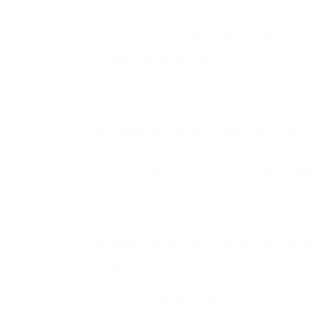
— от 50 покупок на Омг или постоянный
— опыт употребления амфетамина (луч
и трипрепорты на Омг).
Требования к отзыву:
— оставить отзыв 18.04.2019 до 19.00;
— в отзыве должны быть 1-2 фотограф
— отзыв должен быть честным и объе
— пробник «жирный», поэтому нужно уг
«помарафонить».
Для получения пробника писать в ЛС с