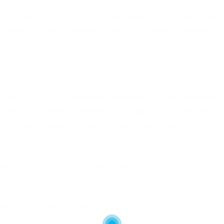
ство, решил взять у этого провернного селлера амф 
лучшили это точно, эффект сильный и ярко выраженны
о то Ваш продукт напоминает любимый AS их камушки,
Уважение к Вам!.Нажмите, чтобы раскрыть…AnnaAD
могла расцеловать — расцеловала бы =) (любые встре
 это ^_^) Я Ваша вечная поклонница :*
и от всего того, что существует на Омг. Кто то тут вс
 асап — он и рядом не валялся.
обще всех превзошли!