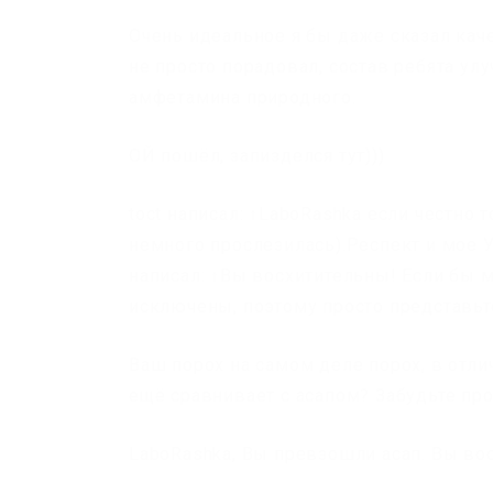
Очень идеальное я бы даже сказал каче
не просто порадовал, состав ребята у
амфетамина природного.
ОЙ пошёл, запизделся тут)))
toct написал: ↑LaboRashka если честн
немного прослезилась).Респект и мое 
написал: ↑Вы восхитительны! Если бы 
исключены, поэтому просто представьте
Ваш порох на самом деле порох, в отличи
ещё сравнивает с асапом? Забудьте про
LaboRashka, Вы превзошли асап. Вы во