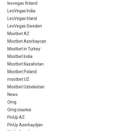
leovegas finland
LeoVegas India
LeoVegas Irland
LeoVegas Sweden
Mostbet AZ
Mostbet Azerbaycan
Mostbet in Turkey
Mostbet India
Mostbet Kazahstan
Mostbet Poland
mostbet UZ
Mostbet Uzbekistan
News
Omg
Omg ссылка
PinUp AZ
PinUp Azerbaydjan