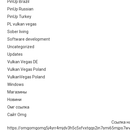
PinUp Brazil
PinUp Russian
PinUp Turkey
PL vulkan vegas
Sober living
Software development
Uncategorized
Updates
Vulkan Vegas DE
Vulkan Vegas Poland
VulkanVegas Poland
Windows
Магазины
Новини
Омг ссылка
Сайт Omg
Ссылка на
https://omgomgomg5j4yrr4mjdv3h5c5xfvxtqqs2in7smi65mjps7w