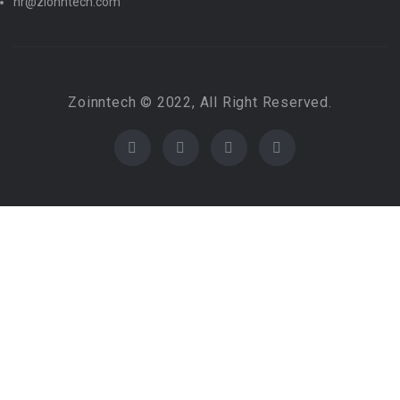
hr@zionntech.com
Zoinntech © 2022, All Right Reserved.