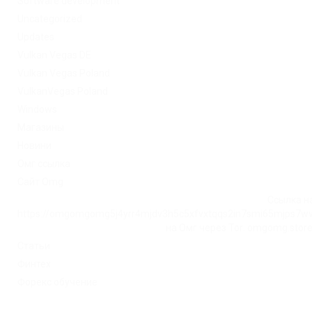
Software development
Uncategorized
Updates
Vulkan Vegas DE
Vulkan Vegas Poland
VulkanVegas Poland
Windows
Магазины
Новини
Омг ссылка
Сайт Omg
Ссылка на
https://omgomgomg5j4yrr4mjdv3h5c5xfvxtqqs2in7smi65mjps7w
на Омг через Tor: omgomg.stor
Статьи
Финтех
Форекс обучение