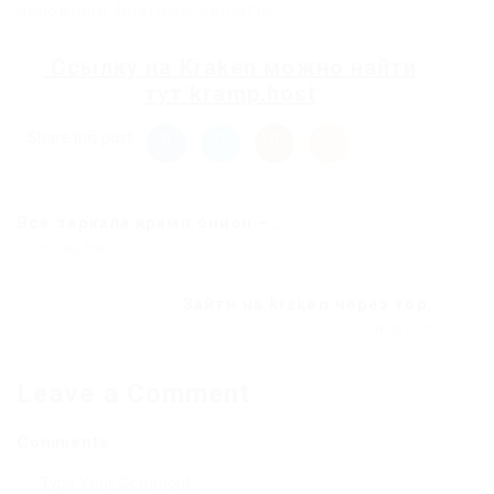
основные фиатные валюты.
Ссылку на
Kraken
можно найти
тут
kramp.host
Share this post
Все зеркала крамп онион –...
Previous Post
Зайти на kraken через тор...
Next Post
Leave a Comment
Comments