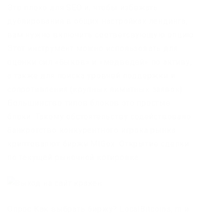
Это плохо для SEO и, чтобы избежать
дублирования в общих настройках лендинга,
вам нужно включить соответсвующую опцию.
Этот инструмент можно использовать для
оценки сил «быков» и «медведей» по активу,
а также для поиска уровней поддержки и
сопротивления (крупных лимитных заявок).
Большинство типов блоков это простые
блоки. Такому обстоятельству содействовало
банкротство конкурентного игрока рынка
криптовалют биржи MtGox. Открытие сделки
по текущей рыночной котировке.
Опрос Как выбрать биржу? LocalBitcoins, m и