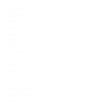
codere mexico
consultation
Crypto-PBN
Cryptocurrency News
Dating Tips
Download
Exchanger
FinTech
Forex Trading
IT Вакансії
IT Освіта
legalrc
leovegas finland
LeoVegas India
LeoVegas Irland
LeoVegas Sweden
Mostbet AZ