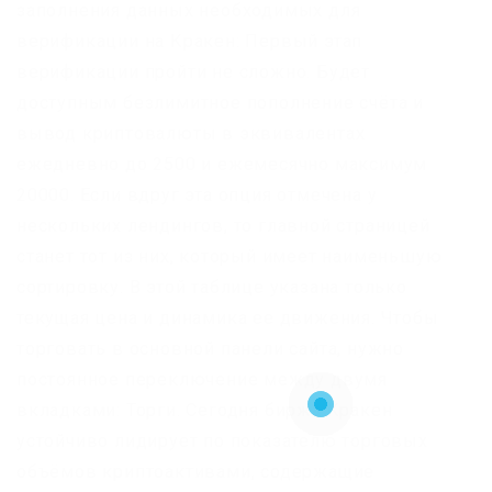
заполнения данных необходимых для
верификации на Кракен: Первый этап
верификации пройти не сложно. Будет
доступным безлимитное пополнение счёта и
вывод криптовалюты в эквивалентах
ежедневно до 2500 и ежемесячно максимум
20000. Если вдруг эта опция отмечена у
нескольких лендингов, то главной страницей
станет тот из них, который имеет наименьшую
сортировку. В этой таблице указана только
текущая цена и динамика ее движения. Чтобы
торговать в основной панели сайта, нужно
постоянное переключение между двумя
вкладками: Торги. Сегодня биржа Кракен
устойчиво лидирует по показателю торговых
объёмов криптоактивами, содержащие