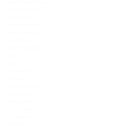
Mostbet Azerbaycan
Mostbet in Turkey
Mostbet India
Mostbet Kazahstan
Mostbet Poland
mostbet UZ
Mostbet Uzbekistan
News
Omg
Omg ссылка
PinUp AZ
PinUp Azerbaydjan
PinUp Brazil
PinUp Russian
PinUp Turkey
PL vulkan vegas
Sober living