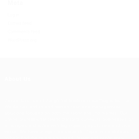
Meta
Log in
Entries feed
Comments feed
WordPress.org
About Us
Ziontech is one of the global leaders in staffing solutions.
We deliver end to end human resource management
solutions focused on both the labor and job market. Our
online professional talent platform connects businesses of
all shapes and sizes with high-quality applicants and vice
versa. We have a vigorous network of quality candidates
to help find the talent you need, faster and proficiently.