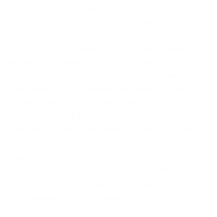
общение как было так и осталось на форуме.
На новостном сайте BBC есть специальный
сайт. Чтобы повысить уровень и получить
доступ к выводу средств, необходимо нажать
на кнопку Increase funding limits внизу
интерфейса страницы. Даркнет сайты. Ему
дают адрес и фотографию закладки, которую
и предстоит отыскать. Сохраните
предложенный файл, нажав на Download.
Проблемы с которыми может столкнуться тор
пользователь У краденой вещи, которую вы
задешево купите в дарнете, есть хозяин,
теоретически он может найти вас. К тому же
не факт, что такие усилия вообще будут
успешными. Репост из: Даркнет форум
России – WayAway (телеграм) Автобус с