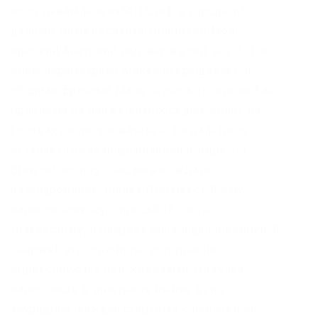
по отзывам в челябе!) Стаф в городе на
данный момент самый топовый!) Мой
крепкий Анатолий подтверждает) все 10) по
всем параметрам! Kraken открещивается
общими фразами Мало сказать то, что любая
проблема на бирже комок седых волос на
головах ее пользователей. Тогда в дело
вступает тяжёлая артиллерия в виде Tor
Browser, но и тут нас может ждать
разочарование. Bitmex (Битмекс). Я ему
написал записку с просьбой снять
трахеостому, и разревелся когда он кивнул. А
deepweb это страницы, которые не
индексируются поисковиками. Покупка
наркотиков в интернете нынче дело
заурядное: каждая старушка с лавочки во