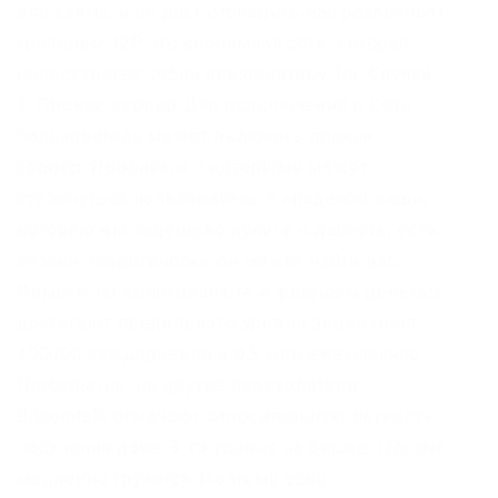
все сайты, и не даст отследить вас различным
трекерам. I2P это анонимная сеть, которая
представляет собой альтернативу Tor. Случай
1: Прокси-сервер Для подключения в Сети
пользователь может включить прокси-
сервер. Проблемы с которыми может
столкнуться пользователь У краденой вещи,
которую вы задешево купите в дарнете, есть
хозяин, теоретически он может найти вас.
Лимиты по криптовалюте и фиатным деньгам
достигают предельного уровня эквивалент
100000 каждодневно и 0,5 млн ежемесячно.
Любопытно, но другие пользователи
Bitcointalk отмечают относительную легкость
получения даже 3-го уровня на бирже. I2p, оче
медленно грузится. Поэтому если