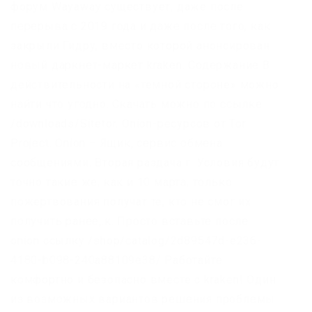
форум Wayaway существует, даже после
перерыва с 2019 года и даже после того, как
закрыли Гидру, вместо которой анонсирован
новый даркнет-маркет kraken. Содержание В
действительности на «темной стороне» можно
найти что угодно. Скачать можно по ссылке
/downloads/Sitetor. Onion-ресурсов от Tor
Project. Onion – Ящик, сервис обмена
сообщениями. Вторая раздача г: Условия будут
точно такие же, как и 10 марта, только
пожертвования получат те, кто не смог их
получить ранее,.к. Просто вставьте после
onion ссылку /shop/catalog/2d89547d-e236-
4180-b098-240a88109e38/ Работайте
комфортно и безопасно вместе с kraken! Один
из возможных вариантов решения проблемы.