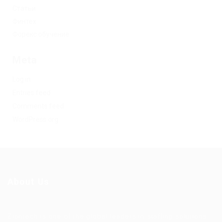
Статьи
Финтех
Форекс обучение
Meta
Log in
Entries feed
Comments feed
WordPress.org
About Us
Ziontech is one of the global leaders in staffing solutions.