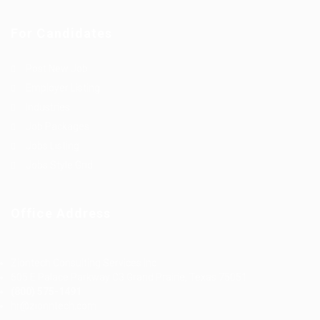
For Candidates
Post New Job
Employer Listing
Industries
Job Packages
Jobs Listing
Jobs Style Grid
Office Address
Ziontech Consulting Services Inc
605 E Palace Parkway C3 Grand Prairie, Texas 75051
(800) 575-1491
hr@zionntech.com