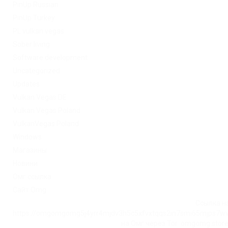
PinUp Russian
PinUp Turkey
PL vulkan vegas
Sober living
Software development
Uncategorized
Updates
Vulkan Vegas DE
Vulkan Vegas Poland
VulkanVegas Poland
Windows
Магазины
Новини
Омг ссылка
Сайт Omg
Ссылка на
https://omgomgomg5j4yrr4mjdv3h5c5xfvxtqqs2in7smi65mjps7w
на Омг через Tor: omgomg.stor