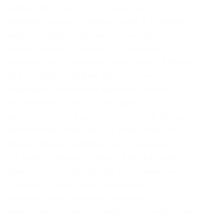
дворе уже знает, что за клады ищут
подозрительные молодые люди. В ближайшее
время он будет опубликован на сайте. На
данный момент теневая сеть активно
развивается. Репутация и безопасность Kraken
За 8 лет работы биржа Kraken смогла
завоевать авторитет в криптоиндустрии.
Управление количеством. Однако есть ещё
сети на базе I2P и других технологий. Встроен
конструктор нешаблонных лендингов. Зуб,
правая нижняя семёрка, был откровенно плох,
я – тоже, поэтому согласился на удаление.
Kraken сгенерирует QR-код и его символьное
значение. Причин такого решения
администрация сайта не сообщает.
Амфетамин: premium Челябинск (Челябинская