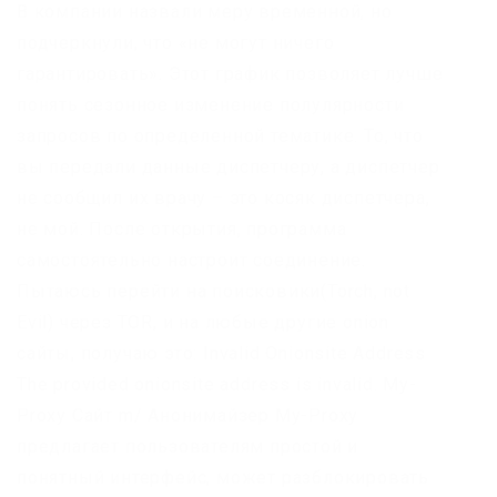
В компании назвали меру временной, но
подчеркнули, что «не могут ничего
гарантировать». Этот график позволяет лучше
понять сезонное изменение полулярности
запросов по определенной тематике. То, что
вы передали данные диспетчеру, а диспетчер
не сообщил их врачу – это косяк диспетчера,
не мой. После открытия, программа
самостоятельно настроит соединение.
Пытаюсь перейти на поисковики(Torch, not
Evil) через TOR, и на любые другие onion
сайты, получаю это: Invalid Onionsite Address
The provided onionsite address is invalid. My-
Proxy Сайт m/ Анонимайзер My-Proxy
предлагает пользователям простой и
понятный интерфейс, может разблокировать