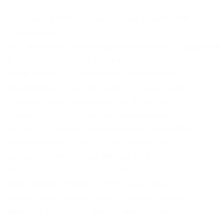
5/5 Ссылка TOR зеркало Ссылка Только TOR
TOR зеркало
jtli3cvjuwk25vys2nveznl3spsuh5kqu2jcvgyy2easppfx5g
Влили 4 порции крови, сделали массу
унизительных исследований, включающих
засовывание пальца в жопу и всякое такое,
вставили два зонда через нос в желудок и
отправили поспать. На следующий день
начались обычные больничные будни и вроде
бы становилось даже лучше, однако после
выходных мне на осмотре сказали, что
придётся делать ещё одну операцию и резать
уже снаружи. Однако, с 2017 года, когда
рынок криптовалют показал впечатляющий
рост, Пауэлл и его команда начали работать