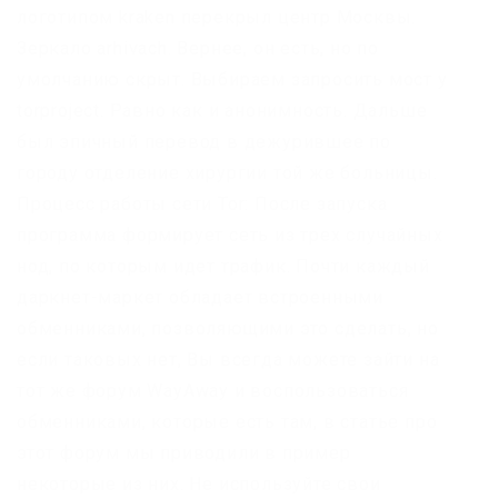
логотипом kraken перекрыл центр Москвы.
Зеркало arhivach. Вернее, он есть, но по
умолчанию скрыт. Выбираем запросить мост у
torproject. Равно как и анонимность. Дальше
был эпичный перевод в дежурившее по
городу отделение хирургии той же больницы.
Процесс работы сети Tor: После запуска
программа формирует сеть из трех случайных
нод, по которым идет трафик. Почти каждый
даркнет-маркет обладает встроенными
обменниками, позволяющими это сделать, но
если таковых нет, Вы всегда можете зайти на
тот же форум WayAway и воспользоваться
обменниками, которые есть там, в статье про
этот форум мы приводили в пример
некоторые из них. Не используйте свои