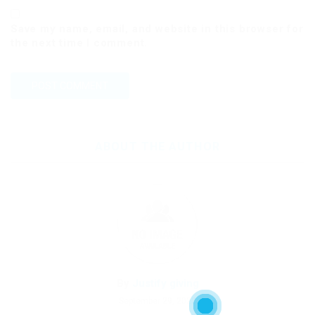
Save my name, email, and website in this browser for
the next time I comment.
ABOUT THE AUTHOR
By
Justify giving
September 29, 2023