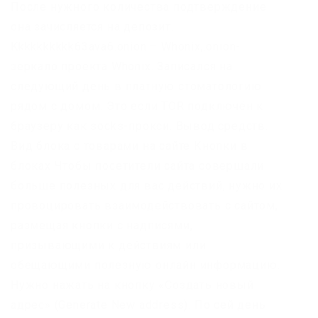
После нужного количества подтверждение
она зачисляется на депозит.
Kkkkkkkkkk63ava6.onion – Whonix,.onion-
зеркало проекта Whonix. Записался на
следующий день в платную стоматологию
рядом с домом. Это если TOR подключён к
браузеру как socks-прокси. Вывод средств.
Вид блока с товарами на сайте Кнопки в
блоках Чтобы посетители сайта совершали
больше полезных для вас действий, нужно их
провоцировать взаимодействовать с сайтом,
размещая кнопки с надписями,
призывающими к действиям или
обещающими полезную онлайн информацию.
Нужно нажать на кнопку «Создать новый
адрес» (Generate New address). По сей день