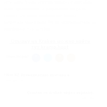
есть 1000. Я ему написал записку с просьбой
снять трахеостому, и разревелся когда он
кивнул. Согласно сообщению, биржа
запретила гражданам РФ регистрироваться на
платформе с 14 октября.
Ссылку на
Kraken
можно найти
тут
kramp.host
Share this post
1Win KZ букмекерская контора в...
Previous Post
Ссылка на kraken через зеркало...
Next Post