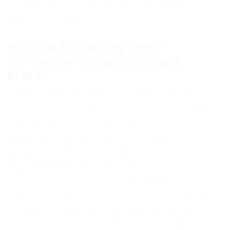
– Deutschland Informationskontrolle, форум на
немецком языке.
Вход на kraken зеркало –
Почему не заходит на сайт
kraken
Увидел открытую дверь, свободную кровать
и завалился на неё. Только пока что мог орать
и ползать. Доступны лимиты до 2000
долларов в день и до 10 000 долларов в
месяц. Underdj5ziov3ic7.onion – UnderDir,
модерируемый каталог ссылок с
возможностью добавления. Альфа PVP:
Кристалл Таганрог (Ростовская область) А вот
и я) ваш постоянщик!) С магазином знаком
ещё с трехголовой!) Очень рад быть первым