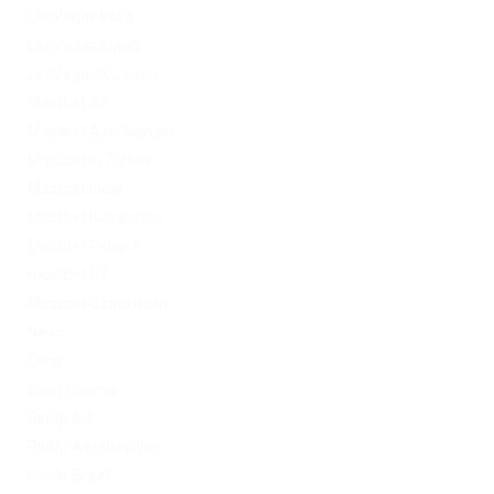
LeoVegas India
LeoVegas Irland
LeoVegas Sweden
Mostbet AZ
Mostbet Azerbaycan
Mostbet in Turkey
Mostbet India
Mostbet Kazahstan
Mostbet Poland
mostbet UZ
Mostbet Uzbekistan
News
Omg
Omg ссылка
PinUp AZ
PinUp Azerbaydjan
PinUp Brazil