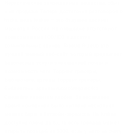
Наркотические запрещенные вещества, сбыт
и их продажа. Теперь достаточно разговоров о
hydra, ведь kraken – это будущее даркнет-
маркета в России. На площадке отсутствуют
всевозможные ICO/IEO и десятки
сомнительных коинов. RiseUp RiseUp это
лучший темный веб-сайт, который предлагает
безопасные услуги электронной почты и
возможность чата. Торрент трекеры,
Библиотеки, архивы Торрент трекеры,
библиотеки, архивы rutorc6mqdinc4cz.
Сделайте клиентам удобно. За последнее
время компанией было куплено несколько
мелких бирж и биткойн-сервисов. На Kraken
доступно плечо до 5х, то есть трейдер может
открыть позиций на 5000, если у него на счету