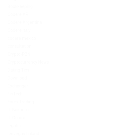
Bookkeeping
Codere AR
Codere Argentina
Codere Italy
codere mexico
consultation
Crypto-PBN
Cryptocurrency News
Dating Tips
Download
Exchanger
FinTech
Forex Trading
IT Вакансії
IT Освіта
legalrc
leovegas finland