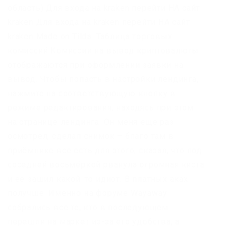
область) Для входа на kraken перейти НА сайт
kraken Для входа на kraken перейти НА сайт
kraken Made on Tilda. Таблица торговых
комиссий Комиссии на вывод криптовалюты
отображаются при оформлении заявки на
вывод. Чтобы попасть в настройки лендинга,
нажмите на соответствующую кнопку в
режиме редактирования, находясь при этом
на странице лендинга. Он меня ещё раз
осмотрел, сделал снимок – благо там в
приёмнике всё есть для этого, сказал, что под
соседней восьмёркой рванула огромная киста
и её зашил какой-то идиот. В платных аках
получше. Именно на форуме Wayaway
собрались все те, кто в последующем
перешли на маркет из-за его удобства, а