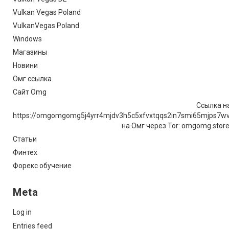
Vulkan Vegas Poland
VulkanVegas Poland
Windows
Магазины
Новини
Омг ссылка
Сайт Omg
Ссылка на
https://omgomgomg5j4yrr4mjdv3h5c5xfvxtqqs2in7smi65mjps7w
на Омг через Tor: omgomg.stor
Статьи
Финтех
Форекс обучение
Meta
Log in
Entries feed