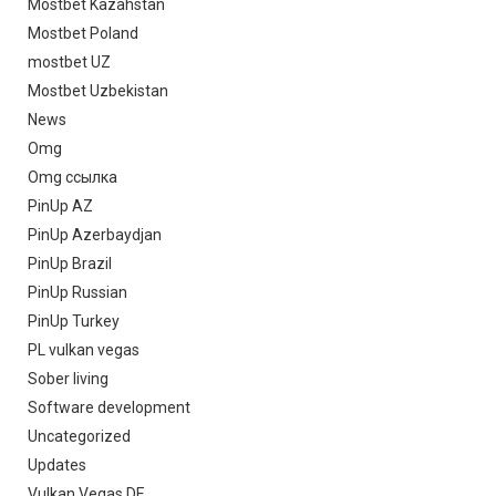
Mostbet Kazahstan
Mostbet Poland
mostbet UZ
Mostbet Uzbekistan
News
Omg
Omg ссылка
PinUp AZ
PinUp Azerbaydjan
PinUp Brazil
PinUp Russian
PinUp Turkey
PL vulkan vegas
Sober living
Software development
Uncategorized
Updates
Vulkan Vegas DE