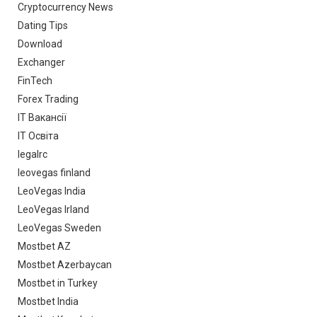
Cryptocurrency News
Dating Tips
Download
Exchanger
FinTech
Forex Trading
IT Вакансії
IT Освіта
legalrc
leovegas finland
LeoVegas India
LeoVegas Irland
LeoVegas Sweden
Mostbet AZ
Mostbet Azerbaycan
Mostbet in Turkey
Mostbet India