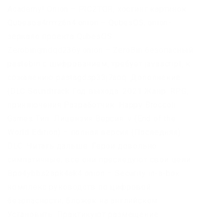
Academy! Onion – PIC2TOR, хостинг картинок.
Qubesos4rrrrz6n4.onion – QubesOS,.onion-
зеркало проекта QubesOS.
Zerobinqmdqd236y.onion – ZeroBin безопасный
pastebin с шифрованием, требует javascript, к
сожалению pastagdsp33j7aoq. Дополнение
(DLC Soundtrack Год выхода: 2021 Жанр: RPG,
приключения Разработчик: Happy Broccoli
Games Тип: Лицензия Версия: v (End of the
World Edition) – полная версия (Последняя)
DLC. Читать дальше. Герои довольно
симпатичные, все они преследуют свои цели.
Bpo4ybbs2apk4sk4.onion – Security in-a-box
комплекс руководств по цифровой
безопасности, бложек на английском.
Установить. Практикуют размещение