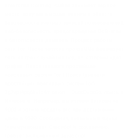
агентства icorating, Kraken занимает первое
место, получив высшие оценки в области
безопасности учетных записей пользователей,
веб-безопасности, предотвращения DoS-атак
и безопасности доменов. Процесс работы
сети Tor: После запуска программа формирует
сеть из трех случайных нод, по которым идет
трафик. Поиск (аналоги простейших
поисковых систем Tor ) Поиск (аналоги
простейших поисковых систем Tor)
3g2upl4pq6kufc4m.onion – DuckDuckGo, поиск в
Интернете. Например, вы купили биткоин по
9000 и хотите продать его при достижении
цены в 9500. Сообщения, анонимные ящики
(коммуникации). Спасибо! К сожалению,
требует включенный JavaScript.