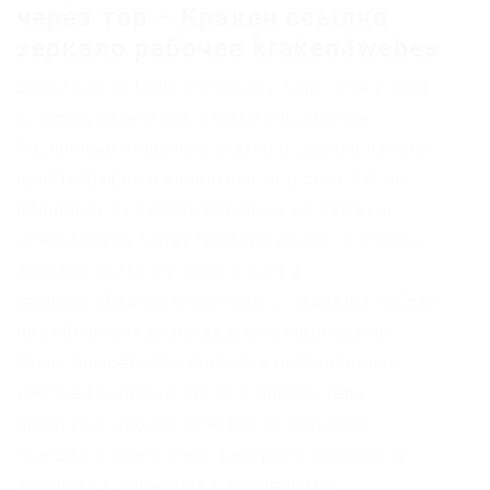
через тор – Кракен ссылка
зеркало рабочее kraken4webes
ранее как Crdclub. У каждого персонажа своя
история, увлечения, страхи и привычки.
Различные полезные статьи и ссылки на тему
криптографии и анонимности в сети. Тут не
обошлось без петли времени, но каждый
новый виток будет приближать вас к успеху.
Зеркало сайта. Прошлый пост о
трудовыебуднях участкового педиатра набрал
на себя волну ажиотажа, а на меня вылил
тонну помоев. Справиться с поставленной
миссией будет не так то и просто, тебе
предстоит пройти немалое количество
преград и опасностей, раскрыть секреты и
вступить в сражение с коварными