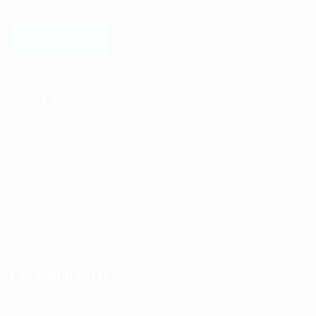
to help find the talent you need, faster and proficiently.
LEARN MORE
Quick Links
Job Packages
Jobs
Post New Job
Jobs Style Grid
Employer Listing
Industries
For Candidates
Post New Job