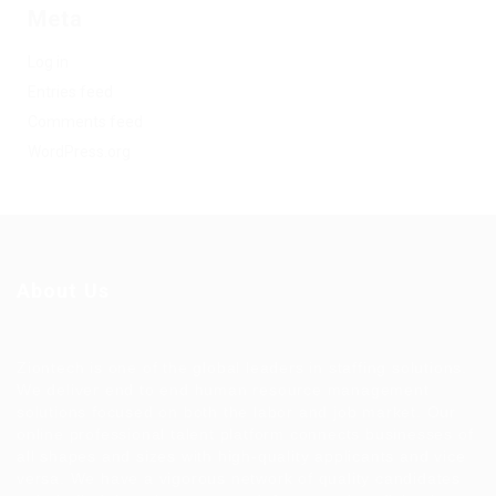
Meta
Log in
Entries feed
Comments feed
WordPress.org
About Us
Ziontech is one of the global leaders in staffing solutions.
We deliver end to end human resource management
solutions focused on both the labor and job market. Our
online professional talent platform connects businesses of
all shapes and sizes with high-quality applicants and vice
versa. We have a vigorous network of quality candidates