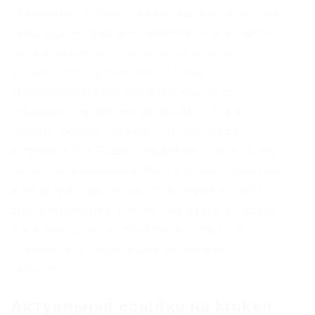
объявлений с продажей фальшивок, а это 100
скам, будьте крайне внимательны и делайте
свои выводы. Для мобильных устройств:
Скачать TOR – iphone android При
необходимости настраиваем мосты, с
помощью внутренних функций. Скачать
торрент скачать торрент. Поторопитесь
отправиться в Кракен академию и на встречу
своим приключениям. Да и в споре с дураком
всегда проигрываешь, чтож. Зеркало сайта z
pekarmarkfovqvlm. У меня уже давно записано
это в вишлисте, но проблема в опыте. И
повсюду вас будут ждать уникальные
события.
Актуальная ссылка на kraken