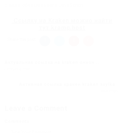
с виде обязательного JavaScript.
Ссылку на
Kraken
можно найти
тут
kramp.host
Share this post
Актуальная ссылка на kraken онион...
Previous Post
Активная ссылка кракен kraken ssylka...
Next Post
Leave a Comment
Comments