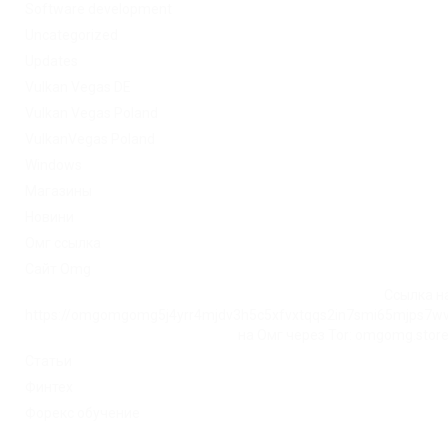
Software development
Uncategorized
Updates
Vulkan Vegas DE
Vulkan Vegas Poland
VulkanVegas Poland
Windows
Магазины
Новини
Омг ссылка
Сайт Omg
Ссылка на
https://omgomgomg5j4yrr4mjdv3h5c5xfvxtqqs2in7smi65mjps7w
на Омг через Tor: omgomg.stor
Статьи
Финтех
Форекс обучение