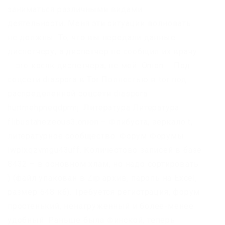
заниматься различными видами
деятельности. Меня эти ситуации волновать
не должны. То, что вы передали данные
диспетчеру, а диспетчер не сообщил их врачу
– это косяк диспетчера, не мой. Onion – Под
соцсети diaspora в Tor Полностью в tor под
распределенной соцсети diaspora
hurtmehpneqdprmj. Литература Литература
flibustahezeous3.onion – Флибуста, зеркало t,
литературное сообщество. Форум Форумы
lwplxqzvmgu43uff. Количестово записей в базе
8432 – в основном хлам, но надо сортировать
) (файл упакован в Zip архив, пароль на Excel,
размер 648 кб). Требуется регистрация, форум
простенький, ненагруженный и более-менее
удобный. Раньше была Финской, теперь