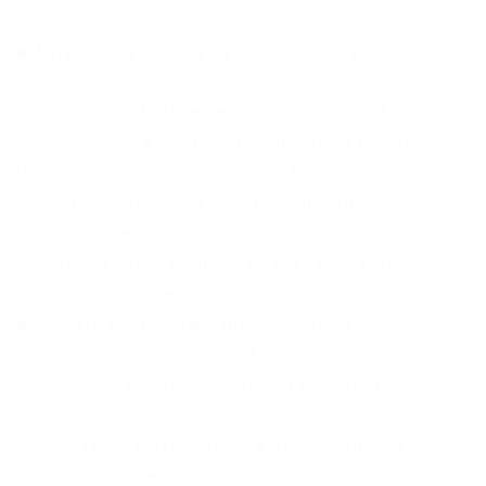
Onion – CryptoParty еще один безопасный
jabber сервер в торчике Борды/Чаны Борды/
Чаны nullchan7msxi257.onion – Нульчан Это
блять Нульчан! Onion – SkriitnoChan Просто
борда в торе. Частично хакнута,
поосторожней. Каждый раз, когда вы можете
принимать новые решения, склонны
выбирать другие варианты действий,
действовать по-другому. А это дает вам
нереальное преимущество. Тут вас ждет
масса приключений и интересных
персонажей. В зависимости от выбранного
онион направления геймер сможет