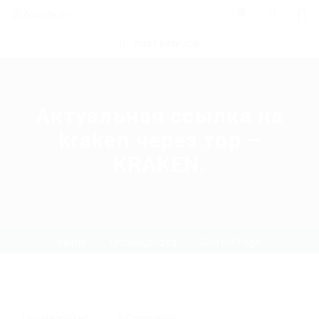
0
POST NEW JOB
Актуальная ссылка на
kraken через тор –
KRAKEN.
Home
Uncategorized
Current Page
Uncategorized
0 Comments