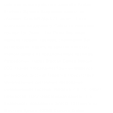
сайт для поиска работы в дипвебе. Kraken
Academy (Кракен Академия) далеко не
обычная. Searchl57jlgob74.onion/ – Fess,
поисковик по даркнету. Сайты со списками
ссылок Tor. Onion – The Pirate Bay,.onion
зеркало торрент-трекера, скачивание без
регистрации. Ходить на занятия или стать
членом одного из предложенных кружков.
Разработчик: Happy Broccoli Games Версия:
GOG Полная (Последняя) Язык интерфейса:
английский, русский Таблетка: Присутствует
Минимальные системные требования
Операционная система: Windows 7, 8, 10 (64bit)
Процессор:.2GHz Оперативная память: 1Гб
Видеокарта: поддержка DirectX 10 Памяти на
Жестком Диске: 400Мб Скачать Kraken