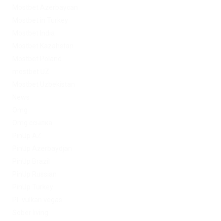
Mostbet Azerbaycan
Mostbet in Turkey
Mostbet India
Mostbet Kazahstan
Mostbet Poland
mostbet UZ
Mostbet Uzbekistan
News
Omg
Omg ссылка
PinUp AZ
PinUp Azerbaydjan
PinUp Brazil
PinUp Russian
PinUp Turkey
PL vulkan vegas
Sober living