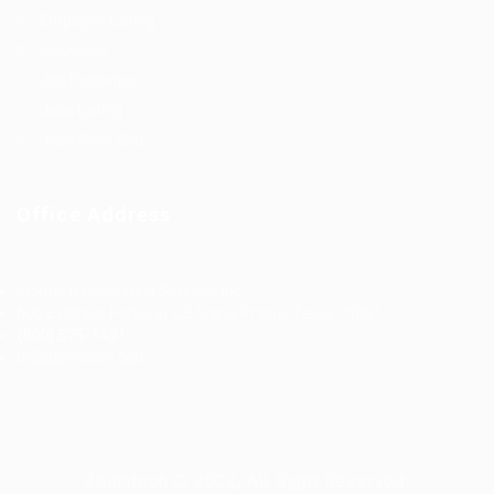
Employer Listing
Industries
Job Packages
Jobs Listing
Jobs Style Grid
Office Address
Ziontech Consulting Services Inc
605 E Palace Parkway C3 Grand Prairie, Texas 75051
(800) 575-1491
hr@zionntech.com
Zoinntech © 2022, All Right Reserved.