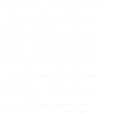
международная. Ну а вам же теперь придется
попробовать разобраться со всем этим.
Главному герою посчастливилось оказаться в
самой настоящей временной петле
протяженностью в три дня, и именно за это
время ему предстоит зайти способ исправить
ситуацию и предотвратить произошедшее,
уничтожив главного оппонента раз и
навсегда. Населен русскоязычным аноном
после продажи сосача мэйлру. Поисковики
Tor. Onion – fo, официальное ссылка зеркало
сервиса (оборот операций биткоина, курс
биткоина). Onion/rc/ – RiseUp Email Service
почтовый сервис от известного и
авторитетного райзапа lelantoss7bcnwbv.
Hiremew3tryzea3d.onion/ – HireMe Первый