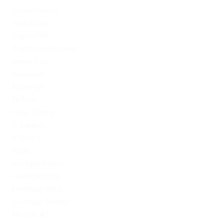
codere mexico
consultation
Crypto-PBN
Cryptocurrency News
Dating Tips
Download
Exchanger
FinTech
Forex Trading
IT Вакансії
IT Освіта
legalrc
leovegas finland
LeoVegas India
LeoVegas Irland
LeoVegas Sweden
Mostbet AZ