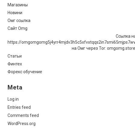
Магазины
Новини
Омг ссылка
Сайт Omg
Ссылка на
https://omgomgomg5j4yrr4mjdv3h5c5xfvxtqqs2in7smi65mjps7w
на Омг через Tor: omgomg.stor
Статьи
Финтех
Форекс обучение
Meta
Log in
Entries feed
Comments feed
WordPress.org