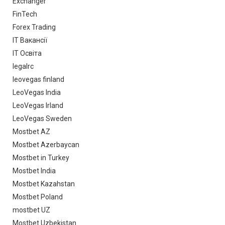
Exchanger
FinTech
Forex Trading
IT Вакансії
IT Освіта
legalrc
leovegas finland
LeoVegas India
LeoVegas Irland
LeoVegas Sweden
Mostbet AZ
Mostbet Azerbaycan
Mostbet in Turkey
Mostbet India
Mostbet Kazahstan
Mostbet Poland
mostbet UZ
Mostbet Uzbekistan