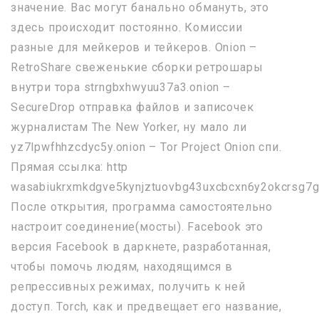
значение. Вас могут банально обмануть, это
здесь происходит постоянно. Комиссии
разные для мейкеров и тейкеров. Onion –
RetroShare свеженькие сборки ретрошары
внутри тора strngbxhwyuu37a3.onion –
SecureDrop отправка файлов и записочек
журналистам The New Yorker, ну мало ли
yz7lpwfhhzcdyc5y.onion – Tor Project Onion спи.
Прямая ссылка: http
wasabiukrxmkdgve5kynjztuovbg43uxcbcxn6y2okcrsg7g
После открытия, программа самостоятельно
настроит соединение(мосты). Facebook это
версия Facebook в даркнете, разработанная,
чтобы помочь людям, находящимся в
репрессивных режимах, получить к ней
доступ. Torch, как и предвещает его название,